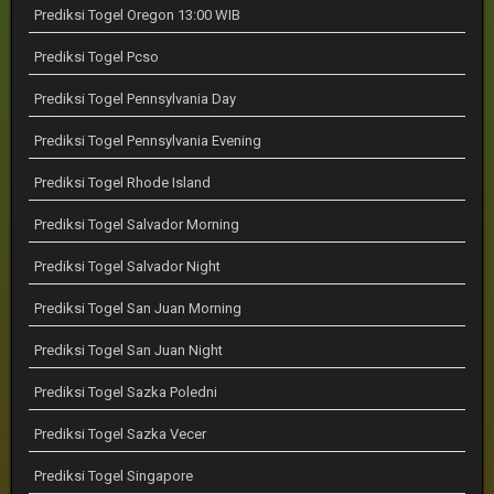
Prediksi Togel Oregon 13:00 WIB
Prediksi Togel Pcso
Prediksi Togel Pennsylvania Day
Prediksi Togel Pennsylvania Evening
Prediksi Togel Rhode Island
Prediksi Togel Salvador Morning
Prediksi Togel Salvador Night
Prediksi Togel San Juan Morning
Prediksi Togel San Juan Night
Prediksi Togel Sazka Poledni
Prediksi Togel Sazka Vecer
Prediksi Togel Singapore