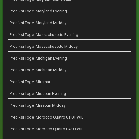
Prediksi Togel Maryland Evening
Prediksi Togel Maryland Midday
Prediksi Togel Massachusetts Evening
Prediksi Togel Massachusetts Midday
Prediksi Togel Michigan Evening
Prediksi Togel Michigan Midday
Prediksi Togel Miramar
Prediksi Togel Missouri Evening
Prediksi Togel Missouri Midday
Prediksi Togel Morocco Quatro 01:01 WIB
Prediksi Togel Morocco Quatro 04:00 WIB