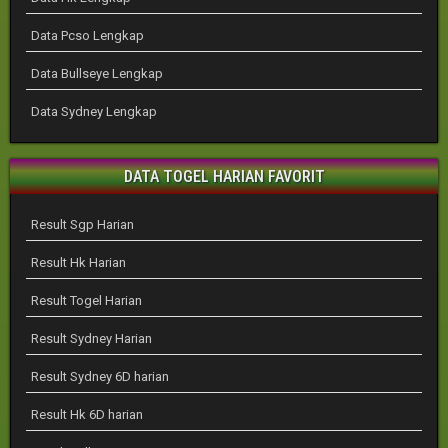
Data Pcso Lengkap
Data Bullseye Lengkap
Data Sydney Lengkap
DATA TOGEL HARIAN FAVORIT
Result Sgp Harian
Result Hk Harian
Result Togel Harian
Result Sydney Harian
Result Sydney 6D harian
Result Hk 6D harian