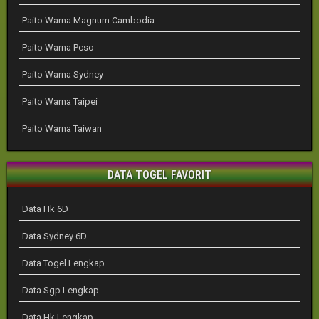
Paito Warna Magnum Cambodia
Paito Warna Pcso
Paito Warna Sydney
Paito Warna Taipei
Paito Warna Taiwan
DATA TOGEL FAVORIT
Data Hk 6D
Data Sydney 6D
Data Togel Lengkap
Data Sgp Lengkap
Data Hk Lengkap