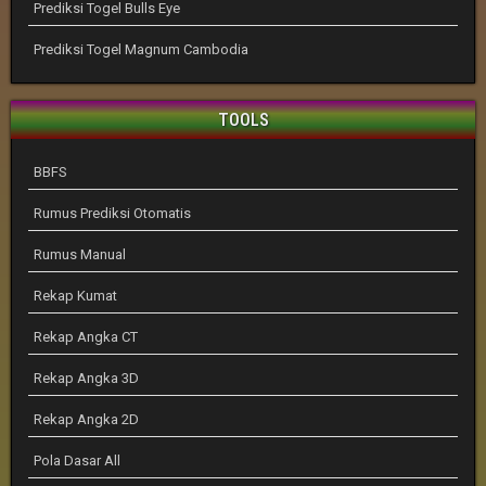
Prediksi Togel Bulls Eye
Prediksi Togel Magnum Cambodia
TOOLS
BBFS
Rumus Prediksi Otomatis
Rumus Manual
Rekap Kumat
Rekap Angka CT
Rekap Angka 3D
Rekap Angka 2D
Pola Dasar All