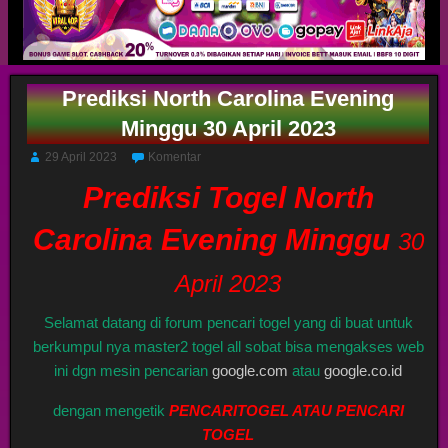
Prediksi North Carolina Evening
Minggu 30 April 2023
29 April 2023
Komentar
Prediksi Togel North
Carolina Evening Minggu
30
April 2023
Selamat datang di forum pencari togel yang di buat untuk
berkumpul nya master2 togel all sobat bisa mengakses web
ini dgn mesin pencarian
google.com
atau
google.co.id
dengan mengetik
PENCARITOGEL ATAU PENCARI
TOGEL