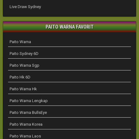
Live Draw Sydney
PAITO WARNA FAVORIT
Paito Warna
Paito Sydney 6D
Paito Warna Sgp
Paito Hk 6D
Paito Warna Hk
Paito Warna Lengkap
Paito Warna BullsEye
Paito Warna Korea
Paito Warna Laos