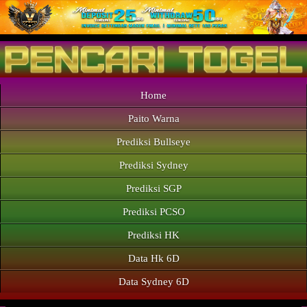
Home
Paito Warna
Prediksi Bullseye
Prediksi Sydney
Prediksi SGP
Prediksi PCSO
Prediksi HK
Data Hk 6D
Data Sydney 6D