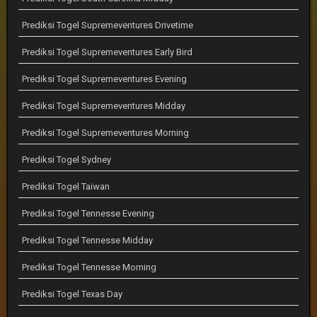
Prediksi Togel Supremeventures Drivetime
Prediksi Togel Supremeventures Early Bird
Prediksi Togel Supremeventures Evening
Prediksi Togel Supremeventures Midday
Prediksi Togel Supremeventures Morning
Prediksi Togel Sydney
Prediksi Togel Taiwan
Prediksi Togel Tennesse Evening
Prediksi Togel Tennesse Midday
Prediksi Togel Tennesse Morning
Prediksi Togel Texas Day