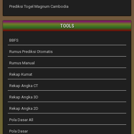
Prediksi Togel Magnum Cambodia
TOOLS
BBFS
Rumus Prediksi Otomatis
Rumus Manual
Rekap Kumat
Rekap Angka CT
Rekap Angka 3D
Rekap Angka 2D
Pola Dasar All
Pola Dasar