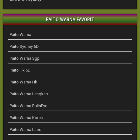
PAITO WARNA FAVORIT
Paito Warna
Paito Sydney 6D
Paito Warna Sgp
Paito Hk 6D
Paito Warna Hk
Paito Warna Lengkap
Paito Warna BullsEye
Paito Warna Korea
Paito Warna Laos