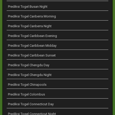
Prediksi Togel Busan Night
Prediksi Togel Canberra Morning
Prediksi Togel Canberra Night
Prediksi Togel Caribbean Evening
Prediksi Togel Caribbean Midday
Prediksi Togel Caribbean Sunset
Prediksi Togel Chengdu Day
Prediksi Togel Chengdu Night
Prediksi Togel Chinapools
Prediksi Togel Colombus
Prediksi Togel Connecticut Day
Prediksi Togel Connecticut Night