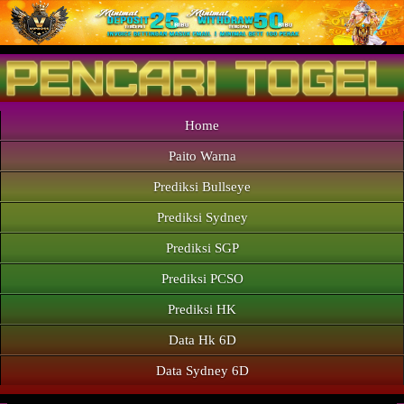
Home
Paito Warna
Prediksi Bullseye
Prediksi Sydney
Prediksi SGP
Prediksi PCSO
Prediksi HK
Data Hk 6D
Data Sydney 6D