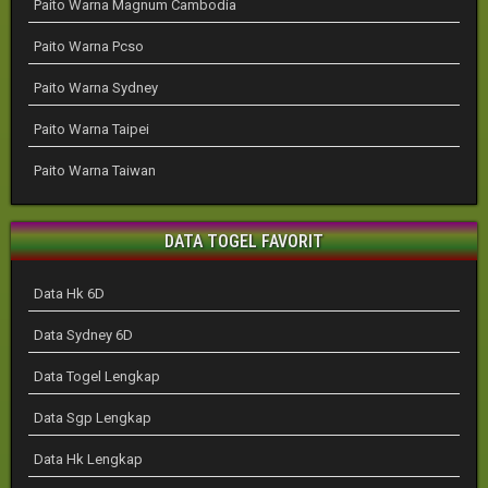
Paito Warna Magnum Cambodia
Paito Warna Pcso
Paito Warna Sydney
Paito Warna Taipei
Paito Warna Taiwan
DATA TOGEL FAVORIT
Data Hk 6D
Data Sydney 6D
Data Togel Lengkap
Data Sgp Lengkap
Data Hk Lengkap