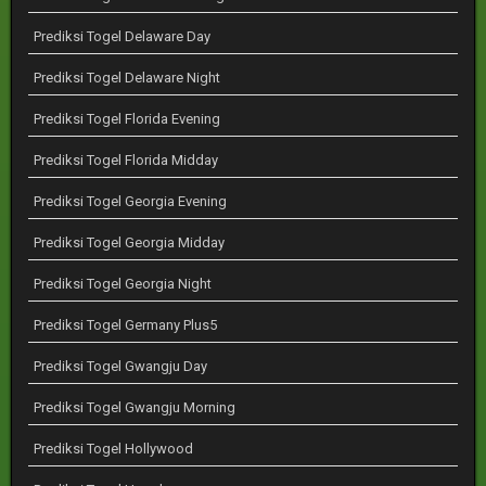
Prediksi Togel Delaware Day
Prediksi Togel Delaware Night
Prediksi Togel Florida Evening
Prediksi Togel Florida Midday
Prediksi Togel Georgia Evening
Prediksi Togel Georgia Midday
Prediksi Togel Georgia Night
Prediksi Togel Germany Plus5
Prediksi Togel Gwangju Day
Prediksi Togel Gwangju Morning
Prediksi Togel Hollywood