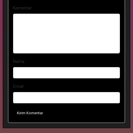
Komentar
Nama
Email
Kirim Komentar