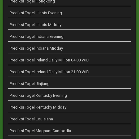
Prediksi Togel Hongkong
Prediksi Togel Illinois Evening
Prediksi Togel Illinois Midday
Prediksi Togel Indiana Evening
Prediksi Togel Indiana Midday
Prediksi Togel Ireland Daily Million 04:00 WIB
Prediksi Togel Ireland Daily Million 21:00 WIB
Prediksi Togel Jinjiang
Prediksi Togel Kentucky Evening
Prediksi Togel Kentucky Midday
Prediksi Togel Louisiana
Prediksi Togel Magnum Cambodia