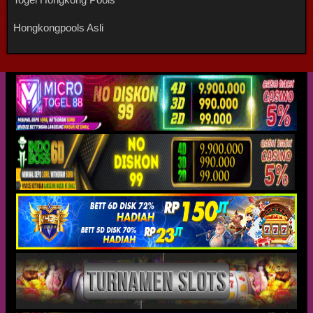
Hongkongpools Asli