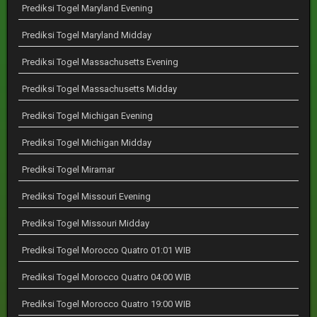
Prediksi Togel Maryland Evening
Prediksi Togel Maryland Midday
Prediksi Togel Massachusetts Evening
Prediksi Togel Massachusetts Midday
Prediksi Togel Michigan Evening
Prediksi Togel Michigan Midday
Prediksi Togel Miramar
Prediksi Togel Missouri Evening
Prediksi Togel Missouri Midday
Prediksi Togel Morocco Quatro 01:01 WIB
Prediksi Togel Morocco Quatro 04:00 WIB
Prediksi Togel Morocco Quatro 19:00 WIB