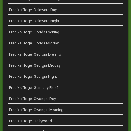
Prediksi Togel Delaware Day
Prediksi Togel Delaware Night
Prediksi Togel Florida Evening
Prediksi Togel Florida Midday
Prediksi Togel Georgia Evening
Prediksi Togel Georgia Midday
Prediksi Togel Georgia Night
Prediksi Togel Germany Plus5
Prediksi Togel Gwangju Day
Prediksi Togel Gwangju Morning
Prediksi Togel Hollywood