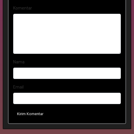
Komentar
Nama
Email
Kirim Komentar