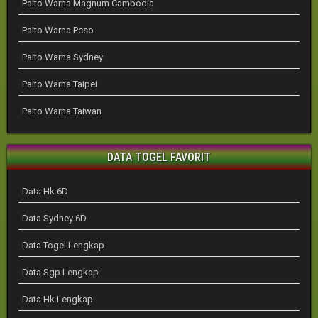
Paito Warna Magnum Cambodia
Paito Warna Pcso
Paito Warna Sydney
Paito Warna Taipei
Paito Warna Taiwan
DATA TOGEL FAVORIT
Data Hk 6D
Data Sydney 6D
Data Togel Lengkap
Data Sgp Lengkap
Data Hk Lengkap