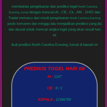
membahas pengeluaran dan prediksi togel
North Carolina
dengan mencari AI , CB , Ck , AM , SHIO dan
Evening
Jumat
Tradal memacu dari result pengeluaran
North Carolina Evening
pools kemaren dan minggu lalu menjadikan prediksi yang jitu
dan akurat untuk mencari angka togel yang akan result hari
ini
ikuti prediksi North Carolina Evening Jumat di bawah ini
PREDIKSI TOGEL HARI INI
AI :
1247
CB :
8 / 3
KEPALA :
12346789