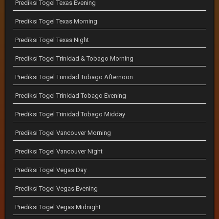
Prediksi Togel Texas Evening
Prediksi Togel Texas Morning
Prediksi Togel Texas Night
Prediksi Togel Trinidad & Tobago Morning
Prediksi Togel Trinidad Tobago Afternoon
Prediksi Togel Trinidad Tobago Evening
Prediksi Togel Trinidad Tobago Midday
Prediksi Togel Vancouver Morning
Prediksi Togel Vancouver Night
Prediksi Togel Vegas Day
Prediksi Togel Vegas Evening
Prediksi Togel Vegas Midnight