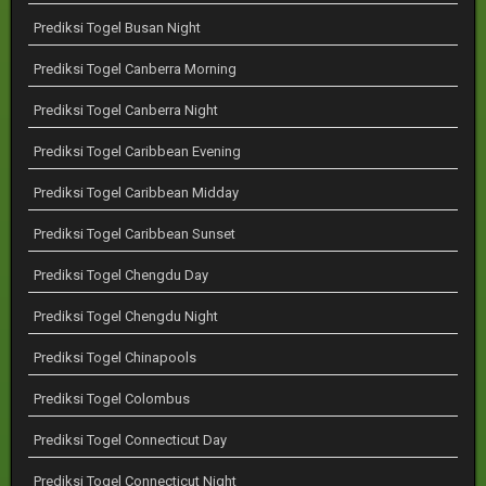
Prediksi Togel Busan Night
Prediksi Togel Canberra Morning
Prediksi Togel Canberra Night
Prediksi Togel Caribbean Evening
Prediksi Togel Caribbean Midday
Prediksi Togel Caribbean Sunset
Prediksi Togel Chengdu Day
Prediksi Togel Chengdu Night
Prediksi Togel Chinapools
Prediksi Togel Colombus
Prediksi Togel Connecticut Day
Prediksi Togel Connecticut Night