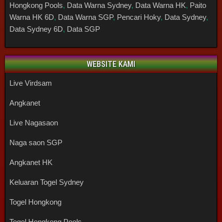
Hongkong Pools
,
Data Warna Sydney
,
Data Warna HK
,
Paito
Warna HK 6D
,
Data Warna SGP
,
Pencari Hoky
,
Data Sydney
,
Data Sydney 6D
,
Data SGP
WEBSITE KAMI
Live Virdsam
Angkanet
Live Nagasaon
Naga saon SGP
Angkanet HK
Keluaran Togel Sydney
Togel Hongkong
Togel Hongkong Pools