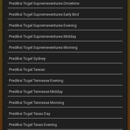
Prediksi Togel Supremeventures Drivetime
Prediksi Togel Supremeventures Early Bird
Prediksi Togel Supremeventures Evening
Prediksi Togel Supremeventures Midday
Prediksi Togel Supremeventures Morning
Prediksi Togel Sydney
Prediksi Togel Taiwan
Prediksi Togel Tennesse Evening
Prediksi Togel Tennesse Midday
Prediksi Togel Tennesse Morning
Prediksi Togel Texas Day
Prediksi Togel Texas Evening