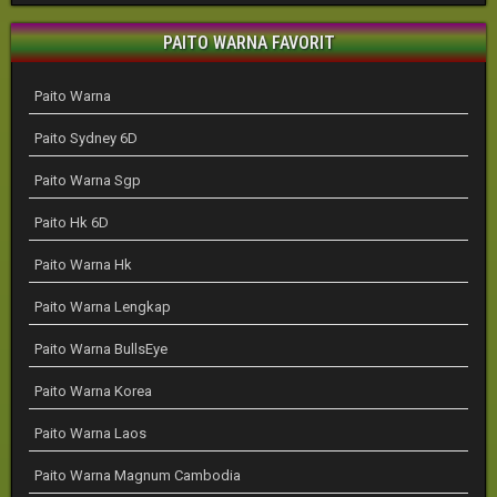
PAITO WARNA FAVORIT
Paito Warna
Paito Sydney 6D
Paito Warna Sgp
Paito Hk 6D
Paito Warna Hk
Paito Warna Lengkap
Paito Warna BullsEye
Paito Warna Korea
Paito Warna Laos
Paito Warna Magnum Cambodia