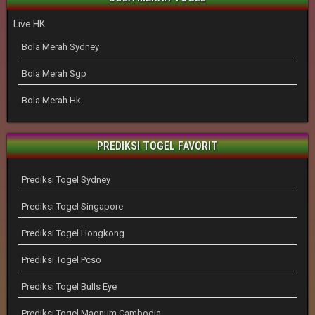
Live HK
Bola Merah Sydney
Bola Merah Sgp
Bola Merah Hk
PREDIKSI TOGEL FAVORIT
Prediksi Togel Sydney
Prediksi Togel Singapore
Prediksi Togel Hongkong
Prediksi Togel Pcso
Prediksi Togel Bulls Eye
Prediksi Togel Magnum Cambodia