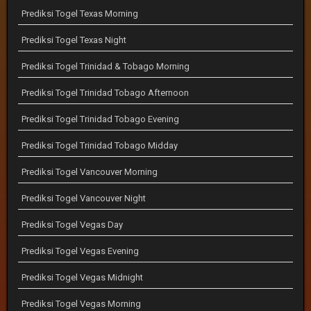
Prediksi Togel Texas Morning
Prediksi Togel Texas Night
Prediksi Togel Trinidad & Tobago Morning
Prediksi Togel Trinidad Tobago Afternoon
Prediksi Togel Trinidad Tobago Evening
Prediksi Togel Trinidad Tobago Midday
Prediksi Togel Vancouver Morning
Prediksi Togel Vancouver Night
Prediksi Togel Vegas Day
Prediksi Togel Vegas Evening
Prediksi Togel Vegas Midnight
Prediksi Togel Vegas Morning