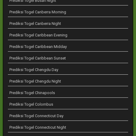
Prediksi Togel Busan Night
Prediksi Togel Canberra Morning
Prediksi Togel Canberra Night
Prediksi Togel Caribbean Evening
Prediksi Togel Caribbean Midday
Prediksi Togel Caribbean Sunset
Prediksi Togel Chengdu Day
Prediksi Togel Chengdu Night
Prediksi Togel Chinapools
Prediksi Togel Colombus
Prediksi Togel Connecticut Day
Prediksi Togel Connecticut Night