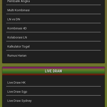
Pembalik Angka
Multi Kombinasi
LN vs DN
Kombinasi 4D
Kolaborasi LN
Kalkulator Togel
Rumus Harian
LIVE DRAW
Live Draw HK
Live Draw Sgp
Live Draw Sydney