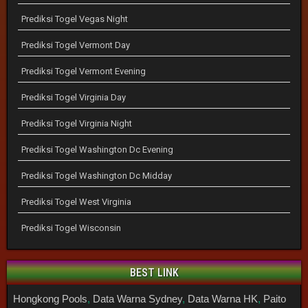
Prediksi Togel Vegas Night
Prediksi Togel Vermont Day
Prediksi Togel Vermont Evening
Prediksi Togel Virginia Day
Prediksi Togel Virginia Night
Prediksi Togel Washington Dc Evening
Prediksi Togel Washington Dc Midday
Prediksi Togel West Virginia
Prediksi Togel Wisconsin
BEST LINK
Hongkong Pools
,
Data Warna Sydney
,
Data Warna HK
,
Paito