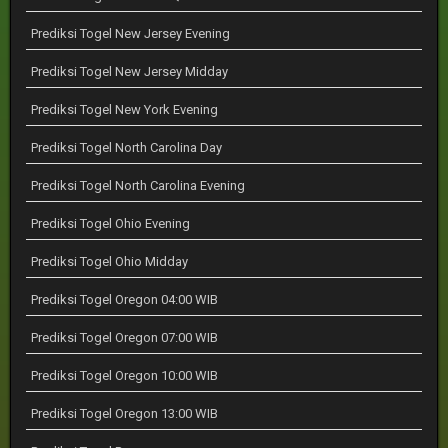
Prediksi Togel New Jersey Evening
Prediksi Togel New Jersey Midday
Prediksi Togel New York Evening
Prediksi Togel North Carolina Day
Prediksi Togel North Carolina Evening
Prediksi Togel Ohio Evening
Prediksi Togel Ohio Midday
Prediksi Togel Oregon 04:00 WIB
Prediksi Togel Oregon 07:00 WIB
Prediksi Togel Oregon 10:00 WIB
Prediksi Togel Oregon 13:00 WIB