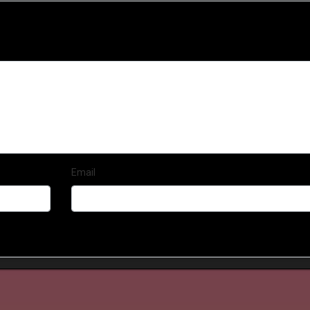
Email