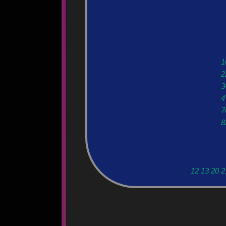
1
2
3
4
7
8
12 13 20 2