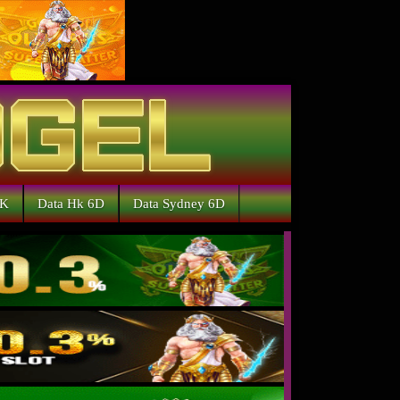
HK
Data Hk 6D
Data Sydney 6D