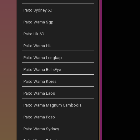
Paito Sydney 6D
Paito Warna Sgp
Paito Hk 6D
Paito Warna Hk
Paito Warna Lengkap
Paito Warna BullsEye
Paito Warna Korea
Paito Warna Laos
Paito Warna Magnum Cambodia
Paito Warna Pcso
Paito Warna Sydney