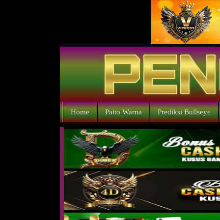
Home
Paito Warna
Prediksi Bullseye