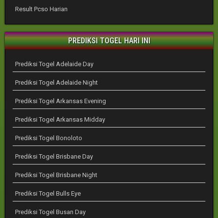
Result Pcso Harian
PREDIKSI TOGEL HARI INI
Prediksi Togel Adelaide Day
Prediksi Togel Adelaide Night
Prediksi Togel Arkansas Evening
Prediksi Togel Arkansas Midday
Prediksi Togel Bonoloto
Prediksi Togel Brisbane Day
Prediksi Togel Brisbane Night
Prediksi Togel Bulls Eye
Prediksi Togel Busan Day