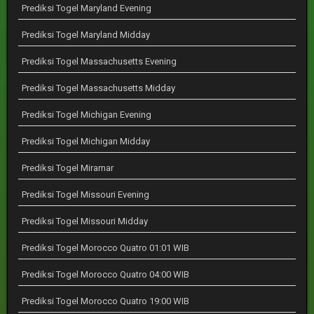
Prediksi Togel Maryland Evening
Prediksi Togel Maryland Midday
Prediksi Togel Massachusetts Evening
Prediksi Togel Massachusetts Midday
Prediksi Togel Michigan Evening
Prediksi Togel Michigan Midday
Prediksi Togel Miramar
Prediksi Togel Missouri Evening
Prediksi Togel Missouri Midday
Prediksi Togel Morocco Quatro 01:01 WIB
Prediksi Togel Morocco Quatro 04:00 WIB
Prediksi Togel Morocco Quatro 19:00 WIB