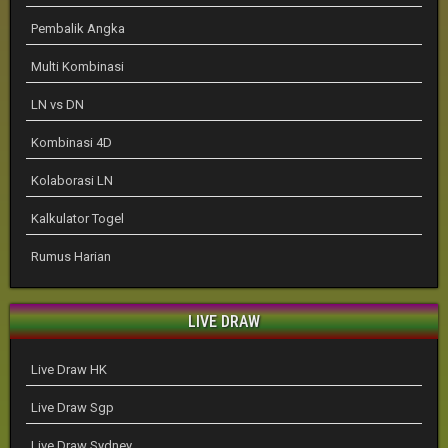
Pembalik Angka
Multi Kombinasi
LN vs DN
Kombinasi 4D
Kolaborasi LN
Kalkulator Togel
Rumus Harian
LIVE DRAW
Live Draw HK
Live Draw Sgp
Live Draw Sydney