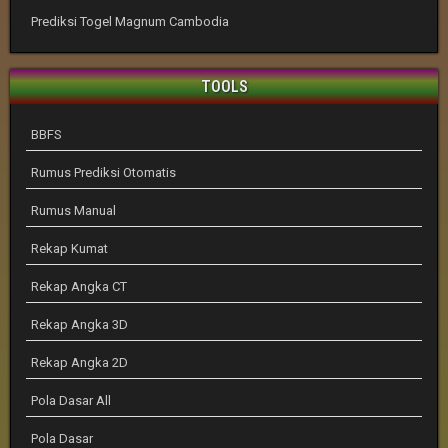
Prediksi Togel Magnum Cambodia
TOOLS
BBFS
Rumus Prediksi Otomatis
Rumus Manual
Rekap Kumat
Rekap Angka CT
Rekap Angka 3D
Rekap Angka 2D
Pola Dasar All
Pola Dasar