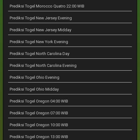
Prediksi Togel Morocco Quatro 22:00 WIB
Prediksi Togel New Jersey Evening
Prediksi Togel New Jersey Midday
Prediksi Togel New York Evening
Prediksi Togel North Carolina Day
Prediksi Togel North Carolina Evening
Prediksi Togel Ohio Evening
Prediksi Togel Ohio Midday
Prediksi Togel Oregon 04:00 WIB
Prediksi Togel Oregon 07:00 WIB
Prediksi Togel Oregon 10:00 WIB
Prediksi Togel Oregon 13:00 WIB