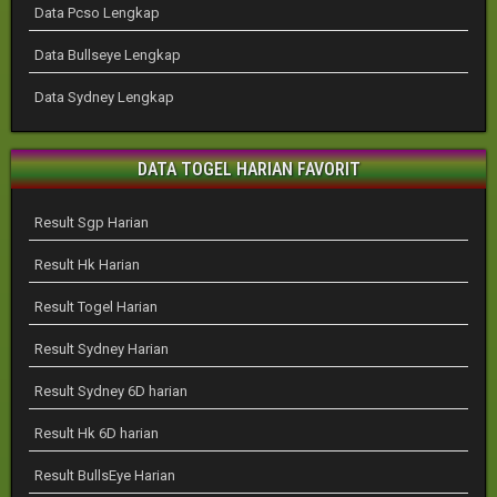
Data Pcso Lengkap
Data Bullseye Lengkap
Data Sydney Lengkap
DATA TOGEL HARIAN FAVORIT
Result Sgp Harian
Result Hk Harian
Result Togel Harian
Result Sydney Harian
Result Sydney 6D harian
Result Hk 6D harian
Result BullsEye Harian