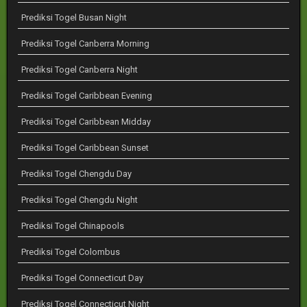
Prediksi Togel Busan Night
Prediksi Togel Canberra Morning
Prediksi Togel Canberra Night
Prediksi Togel Caribbean Evening
Prediksi Togel Caribbean Midday
Prediksi Togel Caribbean Sunset
Prediksi Togel Chengdu Day
Prediksi Togel Chengdu Night
Prediksi Togel Chinapools
Prediksi Togel Colombus
Prediksi Togel Connecticut Day
Prediksi Togel Connecticut Night