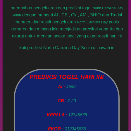
membahas pengeluaran dan prediksi togel
North Carolina Day
dengan mencari AI , CB , Ck , AM , SHIO dan Tradal
Senin
memacu dari result pengeluaran
pools
North Carolina Day
kemaren dan minggu lalu menjadikan prediksi yang jitu dan
akurat untuk mencari angka togel yang akan result hari ini
ikuti prediksi North Carolina Day Senin di bawah ini
PREDIKSI TOGEL HARI INI
AI :
4568
CB :
2 / 3
KEPALA :
12345678
EKOR :
012345678