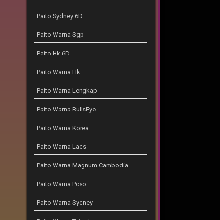
Paito Sydney 6D
Paito Warna Sgp
Paito Hk 6D
Paito Warna Hk
Paito Warna Lengkap
Paito Warna BullsEye
Paito Warna Korea
Paito Warna Laos
Paito Warna Magnum Cambodia
Paito Warna Pcso
Paito Warna Sydney