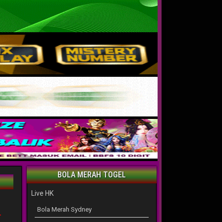
BOLA MERAH TOGEL
Live HK
Bola Merah Sydney
r