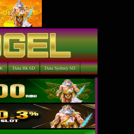
HK
Data Hk 6D
Data Sydney 6D