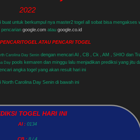
2022
di buat untuk berkumpul nya master2 togel all sobat bisa mengakses
n pencarian
google.com
atau
google.co.id
k
PENCARITOGEL ATAU PENCARI TOGEL
dengan mencari AI , CB , Ck , AM , SHIO dan Tr
rth Carolina Day
Senin
pools kemaren dan minggu lalu menjadikan prediksi yang jitu d
na Day
ncari angka togel yang akan result hari ini
si North Carolina Day Senin di bawah ini
DIKSI TOGEL HARI INI
AI :
0134
CB :
8 / 4