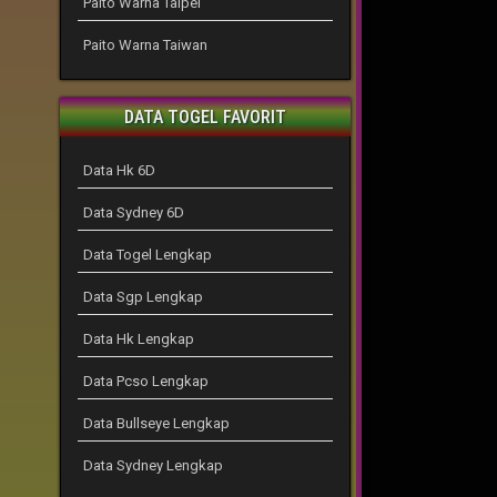
Paito Warna Taipei
Paito Warna Taiwan
DATA TOGEL FAVORIT
Data Hk 6D
Data Sydney 6D
Data Togel Lengkap
Data Sgp Lengkap
Data Hk Lengkap
Data Pcso Lengkap
Data Bullseye Lengkap
Data Sydney Lengkap