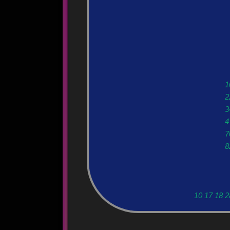
1
2
3
4
7
8
10 17 18 2