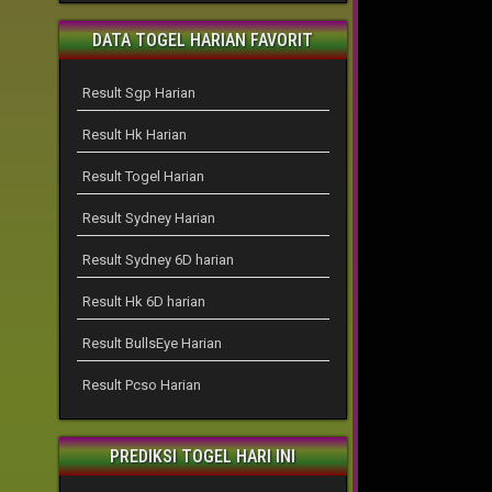
DATA TOGEL HARIAN FAVORIT
Result Sgp Harian
Result Hk Harian
Result Togel Harian
Result Sydney Harian
Result Sydney 6D harian
Result Hk 6D harian
Result BullsEye Harian
Result Pcso Harian
PREDIKSI TOGEL HARI INI