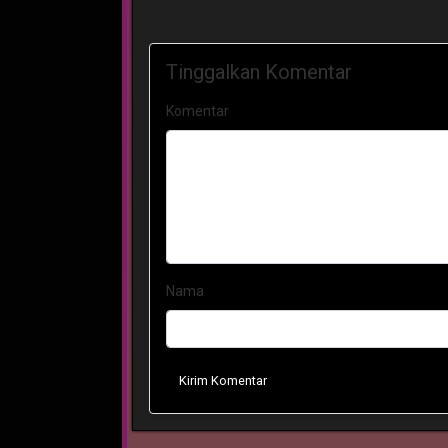
Tinggalkan Komentar
Komentar
Nama
Kirim Komentar