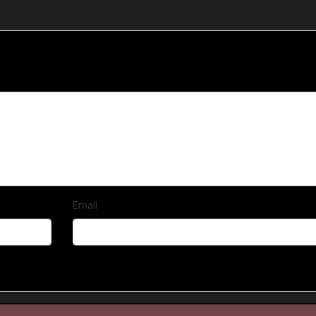
Email