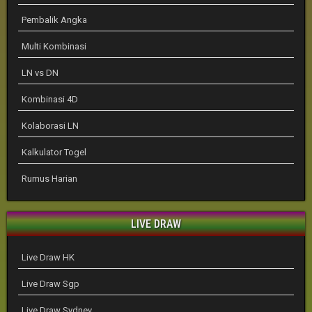
Pembalik Angka
Multi Kombinasi
LN vs DN
Kombinasi 4D
Kolaborasi LN
Kalkulator Togel
Rumus Harian
LIVE DRAW
Live Draw HK
Live Draw Sgp
Live Draw Sydney