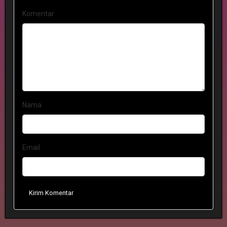
Komentar
Nama
Email
Kirim Komentar