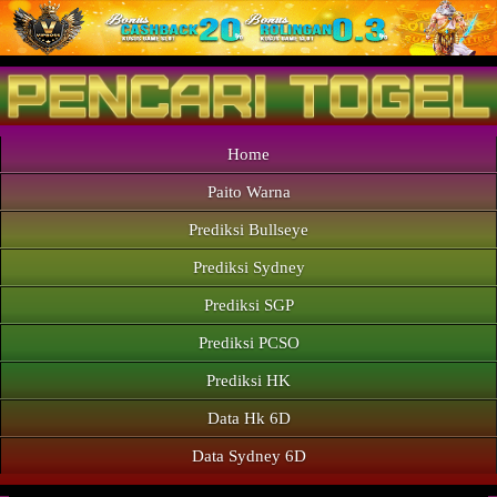
Home
Paito Warna
Prediksi Bullseye
Prediksi Sydney
Prediksi SGP
Prediksi PCSO
Prediksi HK
Data Hk 6D
Data Sydney 6D