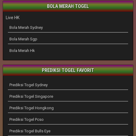
BOLA MERAH TOGEL
Live HK
Bola Merah Sydney
Bola Merah Sgp
Bola Merah Hk
PREDIKSI TOGEL FAVORIT
Prediksi Togel Sydney
Prediksi Togel Singapore
Prediksi Togel Hongkong
Prediksi Togel Pcso
Prediksi Togel Bulls Eye