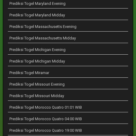
Prediksi Togel Maryland Evening
Prediksi Togel Maryland Midday
Prediksi Togel Massachusetts Evening
Prediksi Togel Massachusetts Midday
Prediksi Togel Michigan Evening
Prediksi Togel Michigan Midday
Prediksi Togel Miramar
Prediksi Togel Missouri Evening
Prediksi Togel Missouri Midday
Prediksi Togel Morocco Quatro 01:01 WIB
Prediksi Togel Morocco Quatro 04:00 WIB
Prediksi Togel Morocco Quatro 19:00 WIB