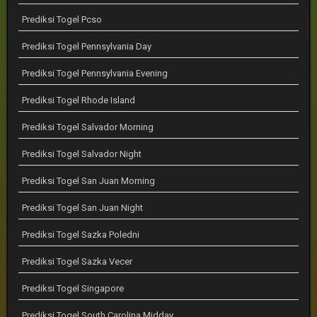
Prediksi Togel Pcso
Prediksi Togel Pennsylvania Day
Prediksi Togel Pennsylvania Evening
Prediksi Togel Rhode Island
Prediksi Togel Salvador Morning
Prediksi Togel Salvador Night
Prediksi Togel San Juan Morning
Prediksi Togel San Juan Night
Prediksi Togel Sazka Poledni
Prediksi Togel Sazka Vecer
Prediksi Togel Singapore
Prediksi Togel South Carolina Midday