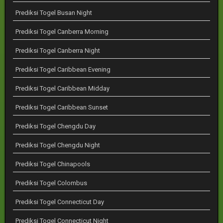
Prediksi Togel Busan Night
Prediksi Togel Canberra Morning
Prediksi Togel Canberra Night
Prediksi Togel Caribbean Evening
Prediksi Togel Caribbean Midday
Prediksi Togel Caribbean Sunset
Prediksi Togel Chengdu Day
Prediksi Togel Chengdu Night
Prediksi Togel Chinapools
Prediksi Togel Colombus
Prediksi Togel Connecticut Day
Prediksi Togel Connecticut Night