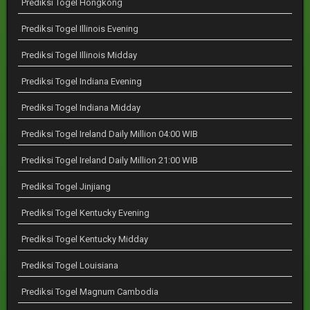
Prediksi Togel Hongkong
Prediksi Togel Illinois Evening
Prediksi Togel Illinois Midday
Prediksi Togel Indiana Evening
Prediksi Togel Indiana Midday
Prediksi Togel Ireland Daily Million 04:00 WIB
Prediksi Togel Ireland Daily Million 21:00 WIB
Prediksi Togel Jinjiang
Prediksi Togel Kentucky Evening
Prediksi Togel Kentucky Midday
Prediksi Togel Louisiana
Prediksi Togel Magnum Cambodia