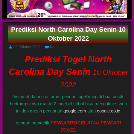
Prediksi North Carolina Day Senin 10
Oktober 2022
09 Oktober 2022
Komentar
Prediksi Togel North
Carolina Day Senin
10 Oktober
2022
Selamat datang di forum pencari togel yang di buat untuk
berkumpul nya master2 togel all sobat bisa mengakses web
ini dgn mesin pencarian
google.com
atau
google.co.id
dengan mengetik
PENCARITOGEL ATAU PENCARI
TOGEL