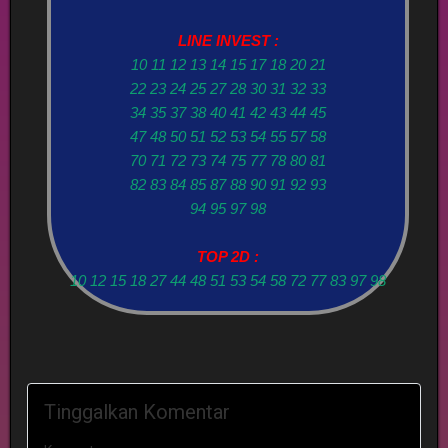
LINE INVEST :
10 11 12 13 14 15 17 18 20 21
22 23 24 25 27 28 30 31 32 33
34 35 37 38 40 41 42 43 44 45
47 48 50 51 52 53 54 55 57 58
70 71 72 73 74 75 77 78 80 81
82 83 84 85 87 88 90 91 92 93
94 95 97 98
TOP 2D :
10 12 15 18 27 44 48 51 53 54 58 72 77 83 97 98
Tinggalkan Komentar