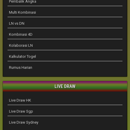
Pembalik Angka
Multi Kombinasi
LN vs DN
Kombinasi 4D
Kolaborasi LN
Kalkulator Togel
Rumus Harian
LIVE DRAW
Live Draw HK
Live Draw Sgp
Live Draw Sydney