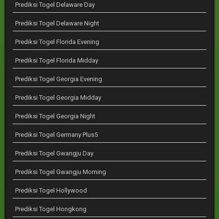
Prediksi Togel Delaware Day
Prediksi Togel Delaware Night
Prediksi Togel Florida Evening
Prediksi Togel Florida Midday
Prediksi Togel Georgia Evening
Prediksi Togel Georgia Midday
Prediksi Togel Georgia Night
Prediksi Togel Germany Plus5
Prediksi Togel Gwangju Day
Prediksi Togel Gwangju Morning
Prediksi Togel Hollywood
Prediksi Togel Hongkong