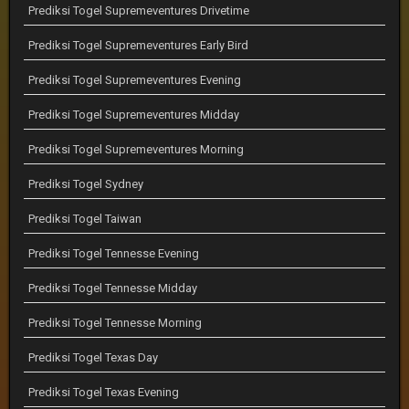
Prediksi Togel Supremeventures Drivetime
Prediksi Togel Supremeventures Early Bird
Prediksi Togel Supremeventures Evening
Prediksi Togel Supremeventures Midday
Prediksi Togel Supremeventures Morning
Prediksi Togel Sydney
Prediksi Togel Taiwan
Prediksi Togel Tennesse Evening
Prediksi Togel Tennesse Midday
Prediksi Togel Tennesse Morning
Prediksi Togel Texas Day
Prediksi Togel Texas Evening