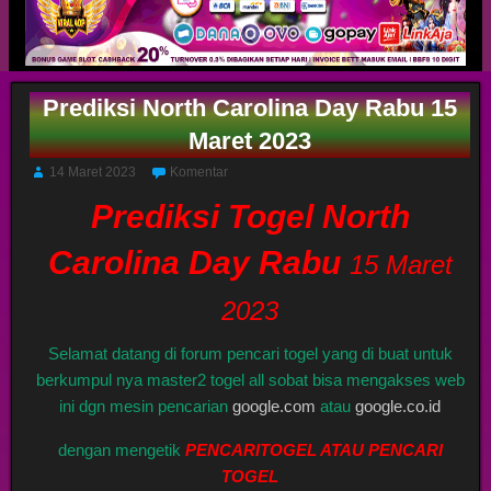
Prediksi North Carolina Day Rabu 15
Maret 2023
14 Maret 2023
Komentar
Prediksi Togel North
Carolina Day Rabu
15 Maret
2023
Selamat datang di forum pencari togel yang di buat untuk
berkumpul nya master2 togel all sobat bisa mengakses web
ini dgn mesin pencarian
google.com
atau
google.co.id
dengan mengetik
PENCARITOGEL ATAU PENCARI
TOGEL