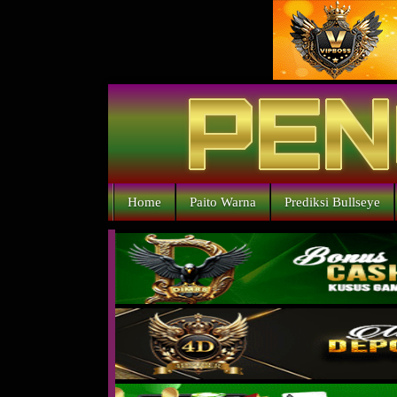
Home
Paito Warna
Prediksi Bullseye