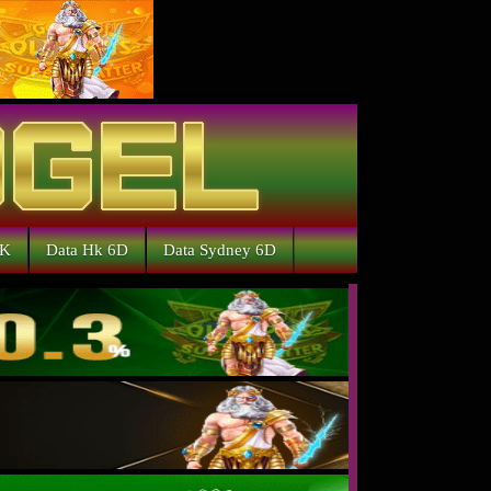
HK
Data Hk 6D
Data Sydney 6D