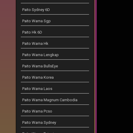
Paito Sydney 6D
Paito Warna Sgp
Paito Hk 6D
Paito Warna Hk
Paito Warna Lengkap
Paito Warna BullsEye
Paito Warna Korea
Paito Warna Laos
Paito Warna Magnum Cambodia
Paito Warna Pcso
Paito Warna Sydney