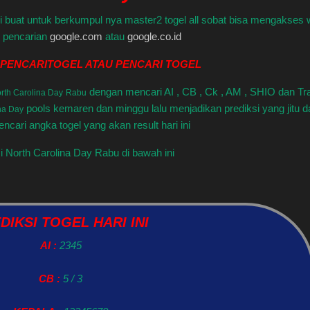
di buat untuk berkumpul nya master2 togel all sobat bisa mengakses
n pencarian
google.com
atau
google.co.id
k
PENCARITOGEL ATAU PENCARI TOGEL
dengan mencari AI , CB , Ck , AM , SHIO dan Tr
rth Carolina Day
Rabu
pools kemaren dan minggu lalu menjadikan prediksi yang jitu d
na Day
ncari angka togel yang akan result hari ini
ksi North Carolina Day Rabu di bawah ini
DIKSI TOGEL HARI INI
AI :
2345
CB :
5 / 3