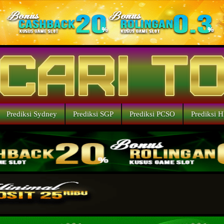
Prediksi Sydney
Prediksi SGP
Prediksi PCSO
Prediksi 