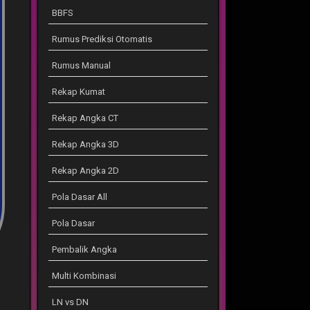
BBFS
Rumus Prediksi Otomatis
Rumus Manual
Rekap Kumat
Rekap Angka CT
Rekap Angka 3D
Rekap Angka 2D
Pola Dasar All
Pola Dasar
Pembalik Angka
Multi Kombinasi
LN vs DN