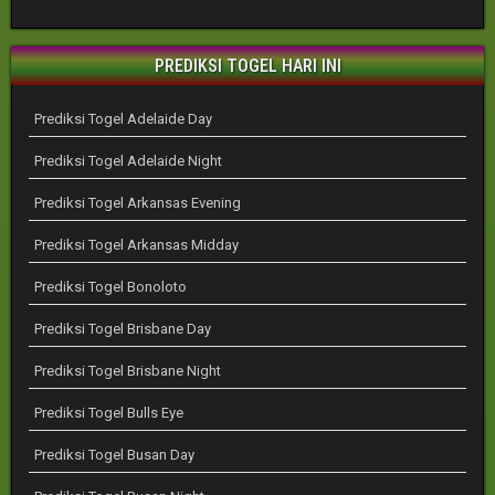
PREDIKSI TOGEL HARI INI
Prediksi Togel Adelaide Day
Prediksi Togel Adelaide Night
Prediksi Togel Arkansas Evening
Prediksi Togel Arkansas Midday
Prediksi Togel Bonoloto
Prediksi Togel Brisbane Day
Prediksi Togel Brisbane Night
Prediksi Togel Bulls Eye
Prediksi Togel Busan Day