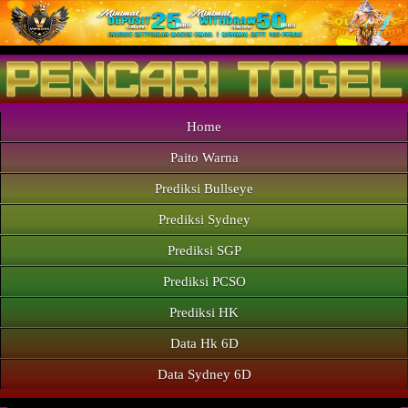
Home
Paito Warna
Prediksi Bullseye
Prediksi Sydney
Prediksi SGP
Prediksi PCSO
Prediksi HK
Data Hk 6D
Data Sydney 6D