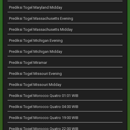
Prediksi Togel Maryland Midday
Prediksi Togel Massachusetts Evening
Prediksi Togel Massachusetts Midday
Prediksi Togel Michigan Evening
Prediksi Togel Michigan Midday
Prediksi Togel Miramar
Prediksi Togel Missouri Evening
Prediksi Togel Missouri Midday
Prediksi Togel Morocco Quatro 01:01 WIB
Prediksi Togel Morocco Quatro 04:00 WIB
Prediksi Togel Morocco Quatro 19:00 WIB
Prediksi Togel Morocco Quatro 22:00 WIB