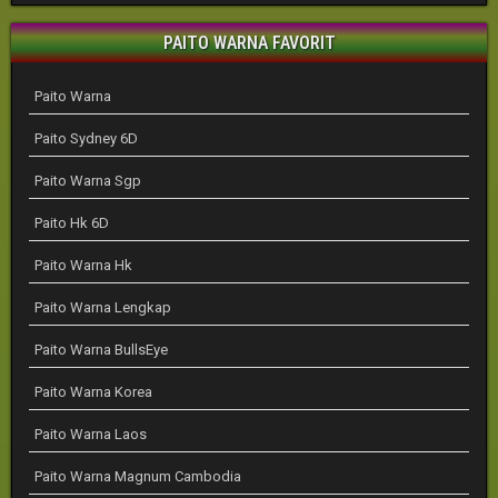
PAITO WARNA FAVORIT
Paito Warna
Paito Sydney 6D
Paito Warna Sgp
Paito Hk 6D
Paito Warna Hk
Paito Warna Lengkap
Paito Warna BullsEye
Paito Warna Korea
Paito Warna Laos
Paito Warna Magnum Cambodia