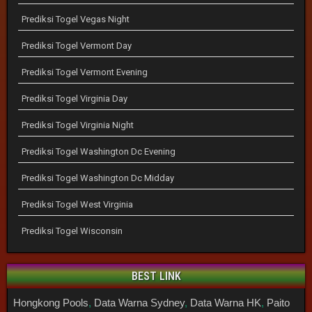
Prediksi Togel Vegas Night
Prediksi Togel Vermont Day
Prediksi Togel Vermont Evening
Prediksi Togel Virginia Day
Prediksi Togel Virginia Night
Prediksi Togel Washington Dc Evening
Prediksi Togel Washington Dc Midday
Prediksi Togel West Virginia
Prediksi Togel Wisconsin
BEST LINK
Hongkong Pools
,
Data Warna Sydney
,
Data Warna HK
,
Paito