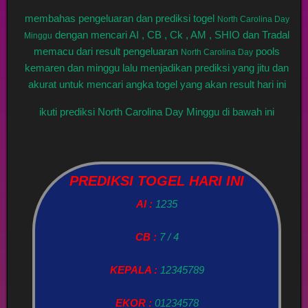
membahas pengeluaran dan prediksi togel
North Carolina Day
dengan mencari AI , CB , Ck , AM , SHIO dan Tradal
Minggu
memacu dari result pengeluaran
pools
North Carolina Day
kemaren dan minggu lalu menjadikan prediksi yang jitu dan
akurat untuk mencari angka togel yang akan result hari ini
ikuti prediksi North Carolina Day Minggu di bawah ini
PREDIKSI TOGEL HARI INI
AI :
1235
CB :
7 / 4
KEPALA :
12345789
EKOR :
01234578