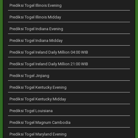
Prediksi Togel Illinois Evening
Prediksi Togel Illinois Midday
Prediksi Togel Indiana Evening
Prediksi Togel Indiana Midday
Prediksi Togel Ireland Daily Million 04:00 WIB
Prediksi Togel Ireland Daily Million 21:00 WIB
Prediksi Togel Jinjiang
Prediksi Togel Kentucky Evening
Prediksi Togel Kentucky Midday
Prediksi Togel Louisiana
Prediksi Togel Magnum Cambodia
Prediksi Togel Maryland Evening