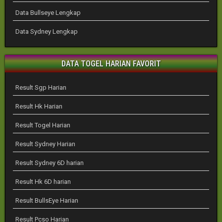
Data Bullseye Lengkap
Data Sydney Lengkap
DATA TOGEL HARIAN FAVORIT
Result Sgp Harian
Result Hk Harian
Result Togel Harian
Result Sydney Harian
Result Sydney 6D harian
Result Hk 6D harian
Result BullsEye Harian
Result Pcso Harian