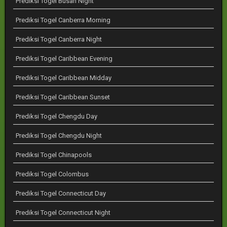
Prediksi Togel Busan Night
Prediksi Togel Canberra Morning
Prediksi Togel Canberra Night
Prediksi Togel Caribbean Evening
Prediksi Togel Caribbean Midday
Prediksi Togel Caribbean Sunset
Prediksi Togel Chengdu Day
Prediksi Togel Chengdu Night
Prediksi Togel Chinapools
Prediksi Togel Colombus
Prediksi Togel Connecticut Day
Prediksi Togel Connecticut Night