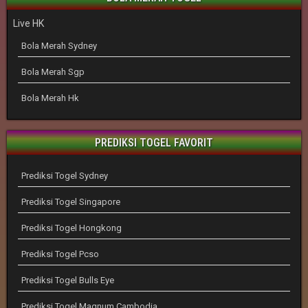
Live HK
Bola Merah Sydney
Bola Merah Sgp
Bola Merah Hk
PREDIKSI TOGEL FAVORIT
Prediksi Togel Sydney
Prediksi Togel Singapore
Prediksi Togel Hongkong
Prediksi Togel Pcso
Prediksi Togel Bulls Eye
Prediksi Togel Magnum Cambodia