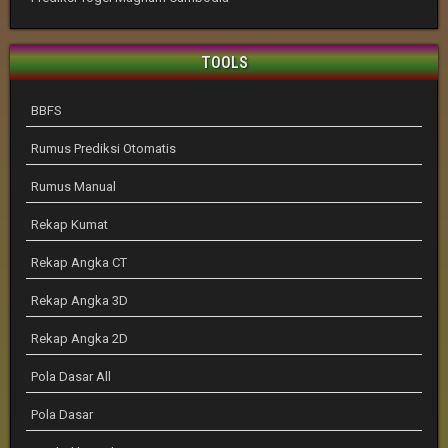
TOOLS
BBFS
Rumus Prediksi Otomatis
Rumus Manual
Rekap Kumat
Rekap Angka CT
Rekap Angka 3D
Rekap Angka 2D
Pola Dasar All
Pola Dasar