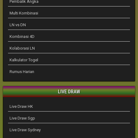
Pembalik Angka
Multi Kombinasi
LN vs DN
Kombinasi 4D
Kolaborasi LN
Kalkulator Togel
Rumus Harian
LIVE DRAW
Live Draw HK
Live Draw Sgp
Live Draw Sydney