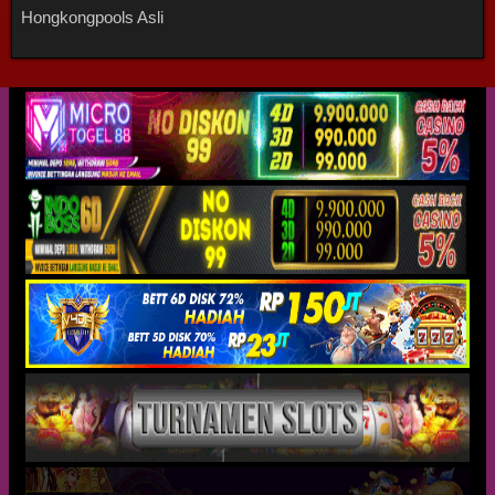
Hongkongpools Asli