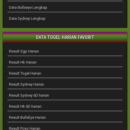
Data Bullseye Lengkap
Data Sydney Lengkap
DATA TOGEL HARIAN FAVORIT
Result Sgp Harian
Result Hk Harian
Result Togel Harian
Result Sydney Harian
Result Sydney 6D harian
Result Hk 6D harian
Result BullsEye Harian
Result Pcso Harian