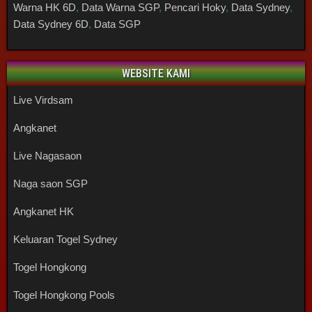
Warna HK 6D
,
Data Warna SGP
,
Pencari Hoky
,
Data Sydney
,
Data Sydney 6D
,
Data SGP
WEBSITE KAMI
Live Virdsam
Angkanet
Live Nagasaon
Naga saon SGP
Angkanet HK
Keluaran Togel Sydney
Togel Hongkong
Togel Hongkong Pools