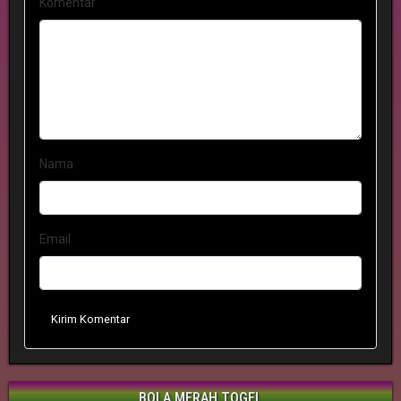
Komentar
Nama
Email
Kirim Komentar
BOLA MERAH TOGEL