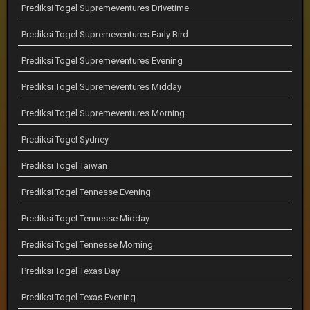
Prediksi Togel Supremeventures Drivetime
Prediksi Togel Supremeventures Early Bird
Prediksi Togel Supremeventures Evening
Prediksi Togel Supremeventures Midday
Prediksi Togel Supremeventures Morning
Prediksi Togel Sydney
Prediksi Togel Taiwan
Prediksi Togel Tennesse Evening
Prediksi Togel Tennesse Midday
Prediksi Togel Tennesse Morning
Prediksi Togel Texas Day
Prediksi Togel Texas Evening