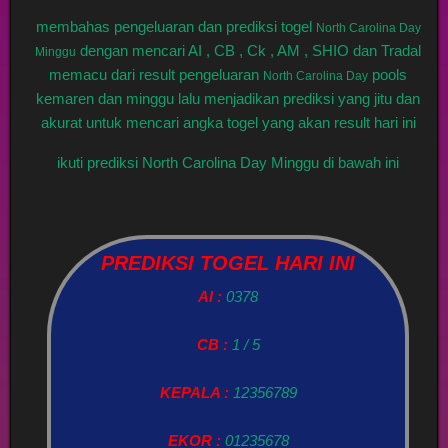
membahas pengeluaran dan prediksi togel
North Carolina Day
dengan mencari AI , CB , Ck , AM , SHIO dan Tradal
Minggu
memacu dari result pengeluaran
pools
North Carolina Day
kemaren dan minggu lalu menjadikan prediksi yang jitu dan
akurat untuk mencari angka togel yang akan result hari ini
ikuti prediksi North Carolina Day Minggu di bawah ini
PREDIKSI TOGEL HARI INI
AI :
0378
CB :
1 / 5
KEPALA :
12356789
EKOR :
01235678