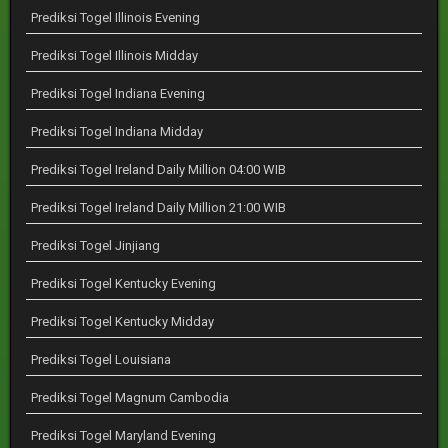
Prediksi Togel Illinois Evening
Prediksi Togel Illinois Midday
Prediksi Togel Indiana Evening
Prediksi Togel Indiana Midday
Prediksi Togel Ireland Daily Million 04:00 WIB
Prediksi Togel Ireland Daily Million 21:00 WIB
Prediksi Togel Jinjiang
Prediksi Togel Kentucky Evening
Prediksi Togel Kentucky Midday
Prediksi Togel Louisiana
Prediksi Togel Magnum Cambodia
Prediksi Togel Maryland Evening