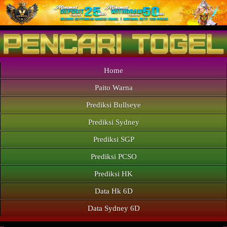
Home
Paito Warna
Prediksi Bullseye
Prediksi Sydney
Prediksi SGP
Prediksi PCSO
Prediksi HK
Data Hk 6D
Data Sydney 6D