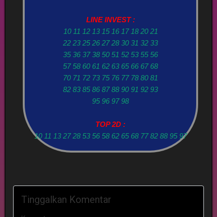
LINE INVEST :
10 11 12 13 15 16 17 18 20 21
22 23 25 26 27 28 30 31 32 33
35 36 37 38 50 51 52 53 55 56
57 58 60 61 62 63 65 66 67 68
70 71 72 73 75 76 77 78 80 81
82 83 85 86 87 88 90 91 92 93
95 96 97 98
TOP 2D :
10 11 13 27 28 53 56 58 62 65 68 77 82 88 95 97
Tinggalkan Komentar