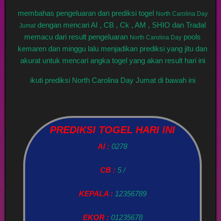
membahas pengeluaran dan prediksi togel
North Carolina Day
dengan mencari AI , CB , Ck , AM , SHIO dan Tradal
Jumat
memacu dari result pengeluaran
pools
North Carolina Day
kemaren dan minggu lalu menjadikan prediksi yang jitu dan
akurat untuk mencari angka togel yang akan result hari ini
ikuti prediksi North Carolina Day Jumat di bawah ini
PREDIKSI TOGEL HARI INI
AI :
0278
CB :
5 /
KEPALA :
12356789
EKOR :
01235678