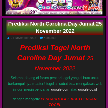
Prediksi North Carolina Day Jumat 25
November 2022
24 November 2022
Komentar
Prediksi Togel North
Carolina Day Jumat
25
November 2022
Selamat datang di forum pencari togel yang di buat untuk
berkumpul nya master2 togel all sobat bisa mengakses web
ini dgn mesin pencarian
google.com
atau
google.co.id
dengan mengetik
PENCARITOGEL ATAU PENCARI
TOGEL