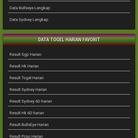
Data Bullseye Lengkap
Data Sydney Lengkap
DATA TOGEL HARIAN FAVORIT
Result Sgp Harian
Result Hk Harian
Result Togel Harian
Result Sydney Harian
Result Sydney 6D harian
Result Hk 6D harian
Result BullsEye Harian
Result Pcso Harian