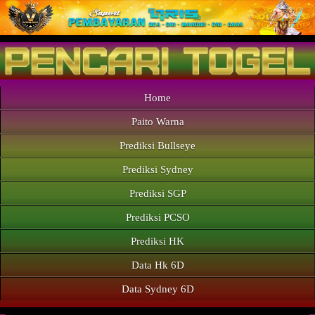
Home
Paito Warna
Prediksi Bullseye
Prediksi Sydney
Prediksi SGP
Prediksi PCSO
Prediksi HK
Data Hk 6D
Data Sydney 6D