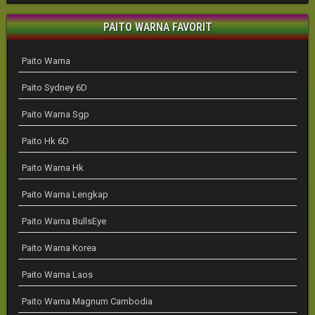
PAITO WARNA FAVORIT
Paito Warna
Paito Sydney 6D
Paito Warna Sgp
Paito Hk 6D
Paito Warna Hk
Paito Warna Lengkap
Paito Warna BullsEye
Paito Warna Korea
Paito Warna Laos
Paito Warna Magnum Cambodia