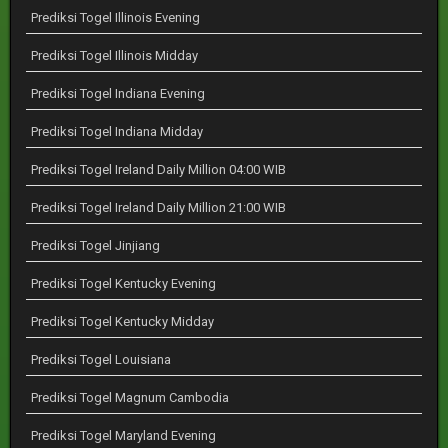
Prediksi Togel Illinois Evening
Prediksi Togel Illinois Midday
Prediksi Togel Indiana Evening
Prediksi Togel Indiana Midday
Prediksi Togel Ireland Daily Million 04:00 WIB
Prediksi Togel Ireland Daily Million 21:00 WIB
Prediksi Togel Jinjiang
Prediksi Togel Kentucky Evening
Prediksi Togel Kentucky Midday
Prediksi Togel Louisiana
Prediksi Togel Magnum Cambodia
Prediksi Togel Maryland Evening