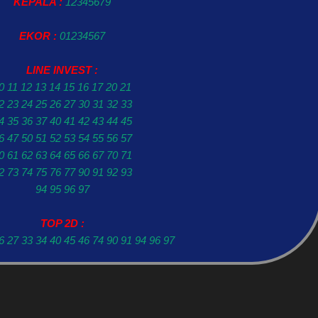
KEPALA :
12345679
EKOR :
01234567
LINE INVEST :
0 11 12 13 14 15 16 17 20 21
2 23 24 25 26 27 30 31 32 33
4 35 36 37 40 41 42 43 44 45
6 47 50 51 52 53 54 55 56 57
0 61 62 63 64 65 66 67 70 71
2 73 74 75 76 77 90 91 92 93
94 95 96 97
TOP 2D :
6 27 33 34 40 45 46 74 90 91 94 96 97