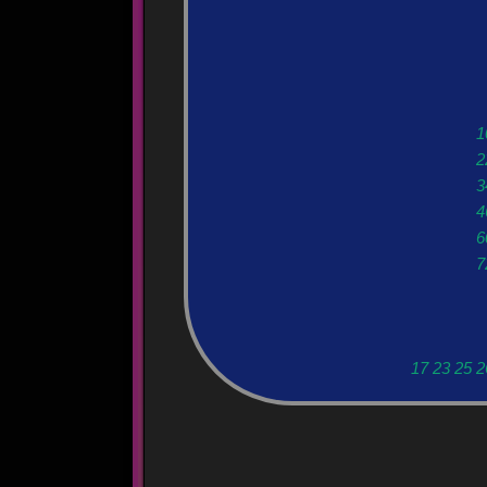
1
2
3
4
6
7
17 23 25 2