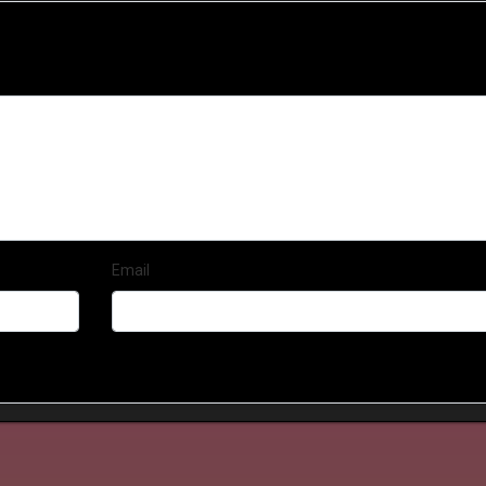
Email