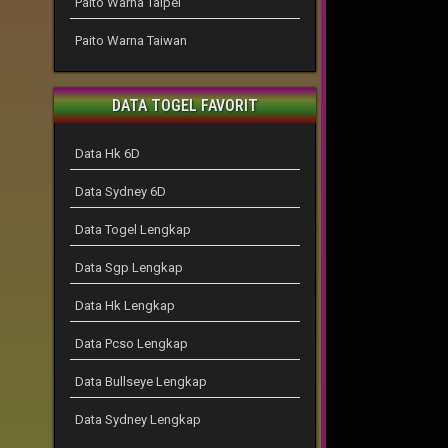
Paito Warna Taipei
Paito Warna Taiwan
DATA TOGEL FAVORIT
Data Hk 6D
Data Sydney 6D
Data Togel Lengkap
Data Sgp Lengkap
Data Hk Lengkap
Data Pcso Lengkap
Data Bullseye Lengkap
Data Sydney Lengkap