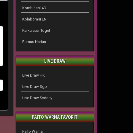
Kombinasi 4D
Kolaborasi LN
Kalkulator Togel
Rumus Harian
LIVE DRAW
Live Draw HK
Live Draw Sgp
Live Draw Sydney
PAITO WARNA FAVORIT
Paito Warna