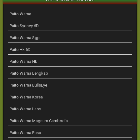
Paito Warna
Paito Sydney 6D
Paito Warna Sgp
Paito Hk 6D
Paito Warna Hk
Paito Warna Lengkap
Paito Warna BullsEye
Paito Warna Korea
Paito Warna Laos
Paito Warna Magnum Cambodia
Paito Warna Pcso