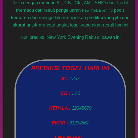
dengan mencari AI , CB , Ck , AM , SHIO dan Tradal
Rabu
memacu dari result pengeluaran
pools
New York Evening
kemaren dan minggu lalu menjadikan prediksi yang jitu dan
akurat untuk mencari angka togel yang akan result hari ini
ikuti prediksi New York Evening Rabu di bawah ini
PREDIKSI TOGEL HARI INI
AI :
1237
CB :
1 / 0
KEPALA :
12345679
EKOR :
01234567
LINE INVEST :