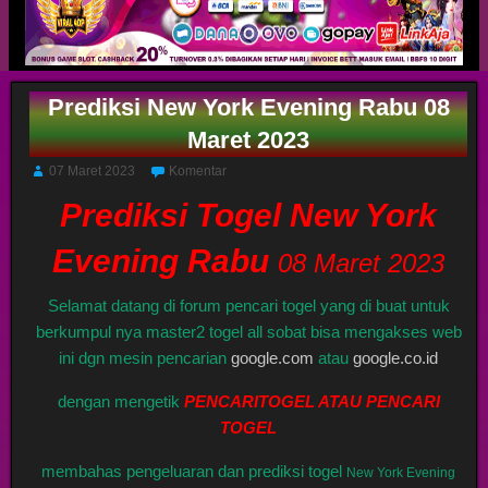
Prediksi New York Evening Rabu 08
Maret 2023
07 Maret 2023
Komentar
Prediksi Togel New York
Evening Rabu
08 Maret 2023
Selamat datang di forum pencari togel yang di buat untuk
berkumpul nya master2 togel all sobat bisa mengakses web
ini dgn mesin pencarian
google.com
atau
google.co.id
dengan mengetik
PENCARITOGEL ATAU PENCARI
TOGEL
membahas pengeluaran dan prediksi togel
New York Evening