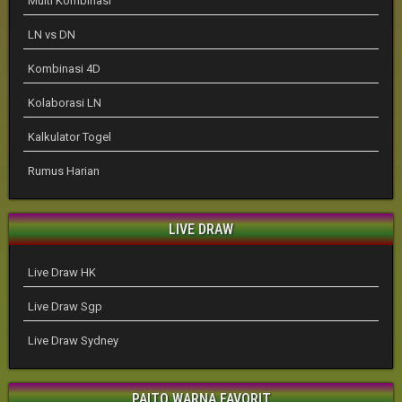
Multi Kombinasi
LN vs DN
Kombinasi 4D
Kolaborasi LN
Kalkulator Togel
Rumus Harian
LIVE DRAW
Live Draw HK
Live Draw Sgp
Live Draw Sydney
PAITO WARNA FAVORIT