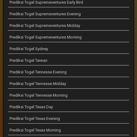
Prediksi Togel Supremeventures Early Bird
Prediksi Togel Supremeventures Evening
Prediksi Togel Supremeventures Midday
Prediksi Togel Supremeventures Morning
Prediksi Togel Sydney
Prediksi Togel Taiwan
Prediksi Togel Tennesse Evening
Prediksi Togel Tennesse Midday
Prediksi Togel Tennesse Morning
Prediksi Togel Texas Day
Prediksi Togel Texas Evening
Prediksi Togel Texas Morning