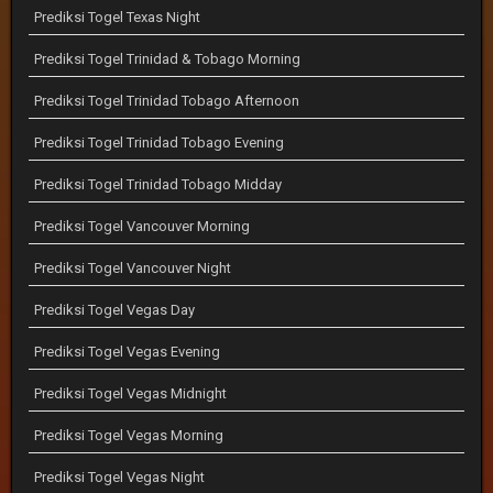
Prediksi Togel Texas Night
Prediksi Togel Trinidad & Tobago Morning
Prediksi Togel Trinidad Tobago Afternoon
Prediksi Togel Trinidad Tobago Evening
Prediksi Togel Trinidad Tobago Midday
Prediksi Togel Vancouver Morning
Prediksi Togel Vancouver Night
Prediksi Togel Vegas Day
Prediksi Togel Vegas Evening
Prediksi Togel Vegas Midnight
Prediksi Togel Vegas Morning
Prediksi Togel Vegas Night