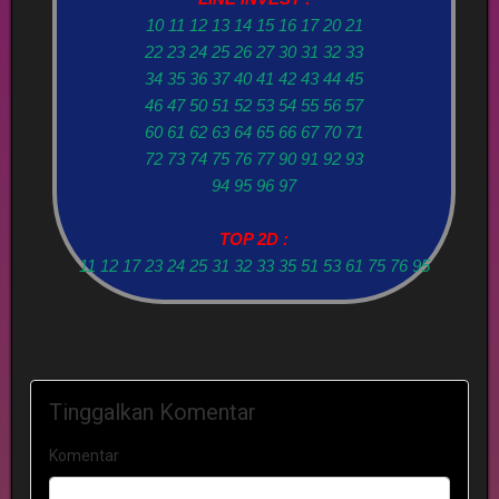
10 11 12 13 14 15 16 17 20 21
22 23 24 25 26 27 30 31 32 33
34 35 36 37 40 41 42 43 44 45
46 47 50 51 52 53 54 55 56 57
60 61 62 63 64 65 66 67 70 71
72 73 74 75 76 77 90 91 92 93
94 95 96 97
TOP 2D :
11 12 17 23 24 25 31 32 33 35 51 53 61 75 76 95
Tinggalkan Komentar
Komentar