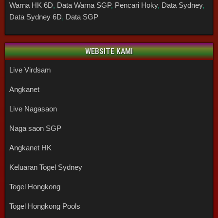
Warna HK 6D
,
Data Warna SGP
,
Pencari Hoky
,
Data Sydney
,
Data Sydney 6D
,
Data SGP
WEBSITE KAMI
Live Virdsam
Angkanet
Live Nagasaon
Naga saon SGP
Angkanet HK
Keluaran Togel Sydney
Togel Hongkong
Togel Hongkong Pools