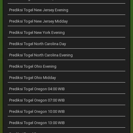
Prediksi Togel New Jersey Evening
Prediksi Togel New Jersey Midday
Prediksi Togel New York Evening
Prediksi Togel North Carolina Day
Prediksi Togel North Carolina Evening
Prediksi Togel Ohio Evening
Prediksi Togel Ohio Midday
Prediksi Togel Oregon 04:00 WIB
Prediksi Togel Oregon 07:00 WIB
Prediksi Togel Oregon 10:00 WIB
Prediksi Togel Oregon 13:00 WIB