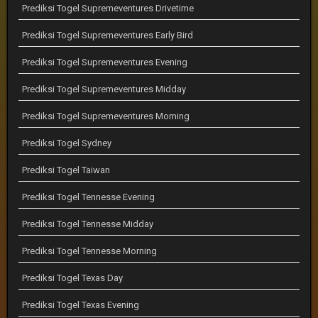
Prediksi Togel Supremeventures Drivetime
Prediksi Togel Supremeventures Early Bird
Prediksi Togel Supremeventures Evening
Prediksi Togel Supremeventures Midday
Prediksi Togel Supremeventures Morning
Prediksi Togel Sydney
Prediksi Togel Taiwan
Prediksi Togel Tennesse Evening
Prediksi Togel Tennesse Midday
Prediksi Togel Tennesse Morning
Prediksi Togel Texas Day
Prediksi Togel Texas Evening