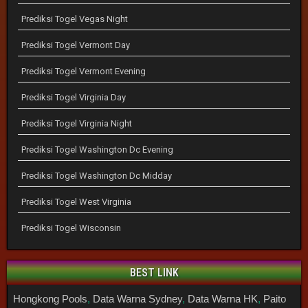
Prediksi Togel Vegas Night
Prediksi Togel Vermont Day
Prediksi Togel Vermont Evening
Prediksi Togel Virginia Day
Prediksi Togel Virginia Night
Prediksi Togel Washington Dc Evening
Prediksi Togel Washington Dc Midday
Prediksi Togel West Virginia
Prediksi Togel Wisconsin
BEST LINK
Hongkong Pools
,
Data Warna Sydney
,
Data Warna HK
,
Paito