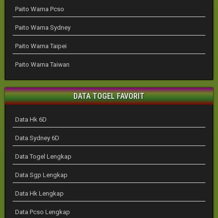
Paito Warna Pcso
Paito Warna Sydney
Paito Warna Taipei
Paito Warna Taiwan
DATA TOGEL FAVORIT
Data Hk 6D
Data Sydney 6D
Data Togel Lengkap
Data Sgp Lengkap
Data Hk Lengkap
Data Pcso Lengkap