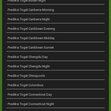
Prediksi Togel Busan Night
Prediksi Togel Canberra Morning
Prediksi Togel Canberra Night
Prediksi Togel Caribbean Evening
Prediksi Togel Caribbean Midday
Prediksi Togel Caribbean Sunset
Prediksi Togel Chengdu Day
Prediksi Togel Chengdu Night
Prediksi Togel Chinapools
Prediksi Togel Colombus
Prediksi Togel Connecticut Day
Prediksi Togel Connecticut Night