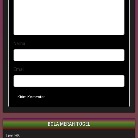
Nama
Email
Kirim Komentar
BOLA MERAH TOGEL
Live HK