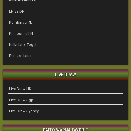
Multi Kombinasi
LN vs DN
Kombinasi 4D
Kolaborasi LN
Kalkulator Togel
Rumus Harian
LIVE DRAW
Live Draw HK
Live Draw Sgp
Live Draw Sydney
PAITO WARNA FAVORIT