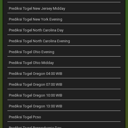
Prediksi Togel New Jersey Midday
Prediksi Togel New York Evening
Prediksi Togel North Carolina Day
Prediksi Togel North Carolina Evening
Prediksi Togel Ohio Evening
Prediksi Togel Ohio Midday
Prediksi Togel Oregon 04:00 WIB
Prediksi Togel Oregon 07:00 WIB
Prediksi Togel Oregon 10:00 WIB
Prediksi Togel Oregon 13:00 WIB
Prediksi Togel Pcso
Prediksi Togel Pennsylvania Day