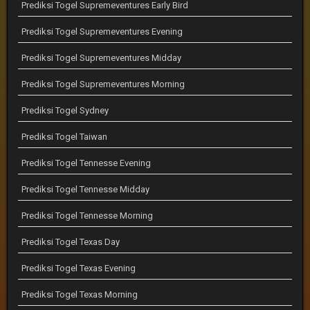
Prediksi Togel Supremeventures Early Bird
Prediksi Togel Supremeventures Evening
Prediksi Togel Supremeventures Midday
Prediksi Togel Supremeventures Morning
Prediksi Togel Sydney
Prediksi Togel Taiwan
Prediksi Togel Tennesse Evening
Prediksi Togel Tennesse Midday
Prediksi Togel Tennesse Morning
Prediksi Togel Texas Day
Prediksi Togel Texas Evening
Prediksi Togel Texas Morning