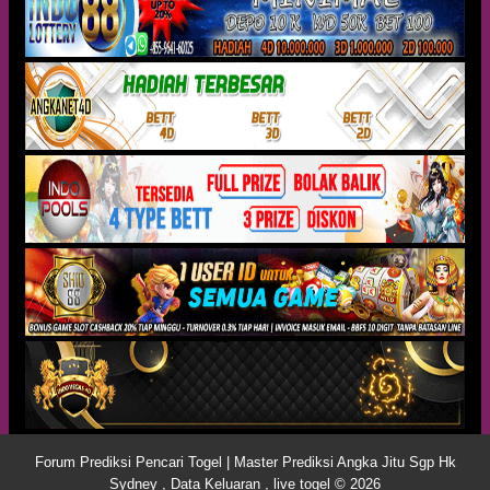
Forum Prediksi Pencari Togel | Master Prediksi Angka Jitu Sgp Hk
Sydney , Data Keluaran , live togel © 2026