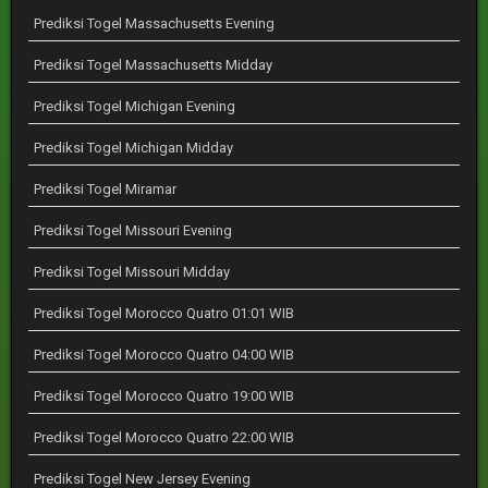
Prediksi Togel Massachusetts Evening
Prediksi Togel Massachusetts Midday
Prediksi Togel Michigan Evening
Prediksi Togel Michigan Midday
Prediksi Togel Miramar
Prediksi Togel Missouri Evening
Prediksi Togel Missouri Midday
Prediksi Togel Morocco Quatro 01:01 WIB
Prediksi Togel Morocco Quatro 04:00 WIB
Prediksi Togel Morocco Quatro 19:00 WIB
Prediksi Togel Morocco Quatro 22:00 WIB
Prediksi Togel New Jersey Evening