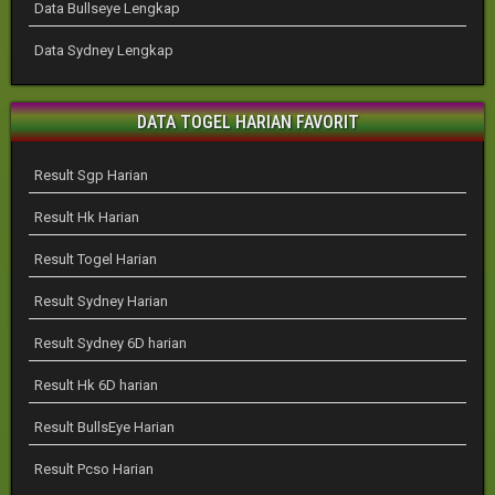
Data Bullseye Lengkap
Data Sydney Lengkap
DATA TOGEL HARIAN FAVORIT
Result Sgp Harian
Result Hk Harian
Result Togel Harian
Result Sydney Harian
Result Sydney 6D harian
Result Hk 6D harian
Result BullsEye Harian
Result Pcso Harian