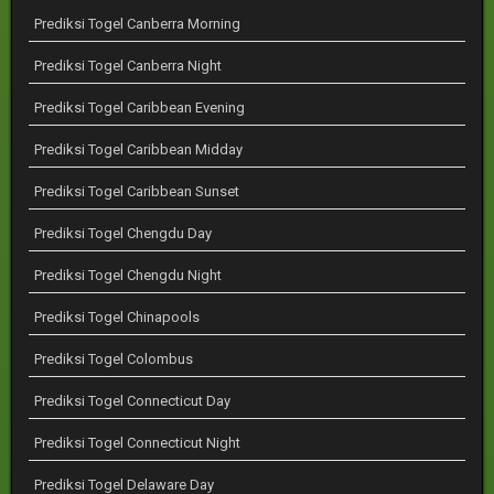
Prediksi Togel Canberra Morning
Prediksi Togel Canberra Night
Prediksi Togel Caribbean Evening
Prediksi Togel Caribbean Midday
Prediksi Togel Caribbean Sunset
Prediksi Togel Chengdu Day
Prediksi Togel Chengdu Night
Prediksi Togel Chinapools
Prediksi Togel Colombus
Prediksi Togel Connecticut Day
Prediksi Togel Connecticut Night
Prediksi Togel Delaware Day