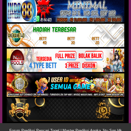
Forum Prediksi Pencari Togel | Master Prediksi Angka Jitu Sgp Hk