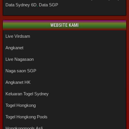
Data Sydney 6D
,
Data SGP
WEBSITE KAMI
Live Virdsam
Angkanet
Live Nagasaon
Naga saon SGP
Angkanet HK
Keluaran Togel Sydney
Togel Hongkong
Togel Hongkong Pools
Hongkongpools Asli