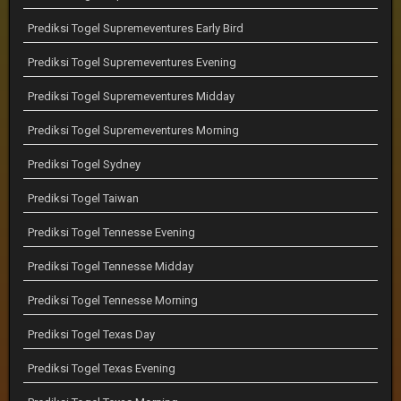
Prediksi Togel Supremeventures Early Bird
Prediksi Togel Supremeventures Evening
Prediksi Togel Supremeventures Midday
Prediksi Togel Supremeventures Morning
Prediksi Togel Sydney
Prediksi Togel Taiwan
Prediksi Togel Tennesse Evening
Prediksi Togel Tennesse Midday
Prediksi Togel Tennesse Morning
Prediksi Togel Texas Day
Prediksi Togel Texas Evening