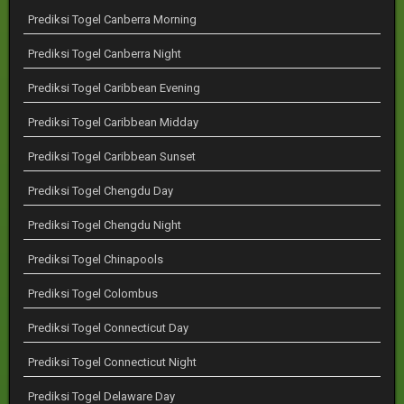
Prediksi Togel Canberra Morning
Prediksi Togel Canberra Night
Prediksi Togel Caribbean Evening
Prediksi Togel Caribbean Midday
Prediksi Togel Caribbean Sunset
Prediksi Togel Chengdu Day
Prediksi Togel Chengdu Night
Prediksi Togel Chinapools
Prediksi Togel Colombus
Prediksi Togel Connecticut Day
Prediksi Togel Connecticut Night
Prediksi Togel Delaware Day