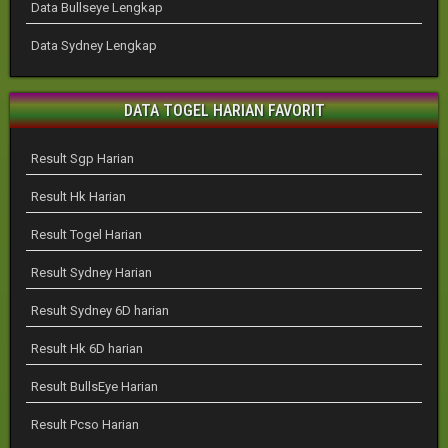
Data Bullseye Lengkap
Data Sydney Lengkap
DATA TOGEL HARIAN FAVORIT
Result Sgp Harian
Result Hk Harian
Result Togel Harian
Result Sydney Harian
Result Sydney 6D harian
Result Hk 6D harian
Result BullsEye Harian
Result Pcso Harian