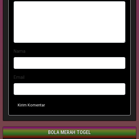
Nama
Email
Kirim Komentar
BOLA MERAH TOGEL