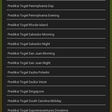
Prediksi Togel Pennsylvania Day
Prediksi Togel Pennsylvania Evening
Prediksi Togel Rhode Island
Prediksi Togel Salvador Morning
Prediksi Togel Salvador Night
Prediksi Togel San Juan Morning
Prediksi Togel San Juan Night
Prediksi Togel Sazka Poledni
Prediksi Togel Sazka Vecer
Prediksi Togel Singapore
Prediksi Togel South Carolina Midday
Prediksi Togel Supremeventures Drivetime