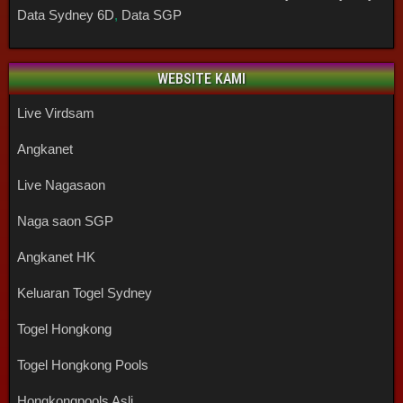
Data Sydney 6D
,
Data SGP
WEBSITE KAMI
Live Virdsam
Angkanet
Live Nagasaon
Naga saon SGP
Angkanet HK
Keluaran Togel Sydney
Togel Hongkong
Togel Hongkong Pools
Hongkongpools Asli