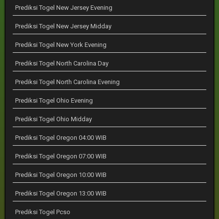
Prediksi Togel New Jersey Evening
Prediksi Togel New Jersey Midday
Prediksi Togel New York Evening
Prediksi Togel North Carolina Day
Prediksi Togel North Carolina Evening
Prediksi Togel Ohio Evening
Prediksi Togel Ohio Midday
Prediksi Togel Oregon 04:00 WIB
Prediksi Togel Oregon 07:00 WIB
Prediksi Togel Oregon 10:00 WIB
Prediksi Togel Oregon 13:00 WIB
Prediksi Togel Pcso