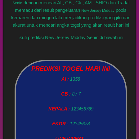
dengan mencari AI , CB , Ck , AM , SHIO dan Tradal
Senin
memacu dari result pengeluaran
pools
New Jersey Midday
kemaren dan minggu lalu menjadikan prediksi yang jitu dan
akurat untuk mencari angka togel yang akan result hari ini
ikuti prediksi New Jersey Midday Senin di bawah ini
PREDIKSI TOGEL HARI INI
AI :
1358
CB :
8 / 7
KEPALA :
123456789
EKOR :
12345678
LINE INVEST :