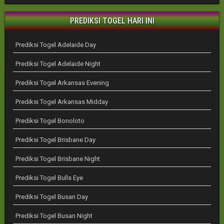
PREDIKSI TOGEL HARI INI
Prediksi Togel Adelaide Day
Prediksi Togel Adelaide Night
Prediksi Togel Arkansas Evening
Prediksi Togel Arkansas Midday
Prediksi Togel Bonoloto
Prediksi Togel Brisbane Day
Prediksi Togel Brisbane Night
Prediksi Togel Bulls Eye
Prediksi Togel Busan Day
Prediksi Togel Busan Night