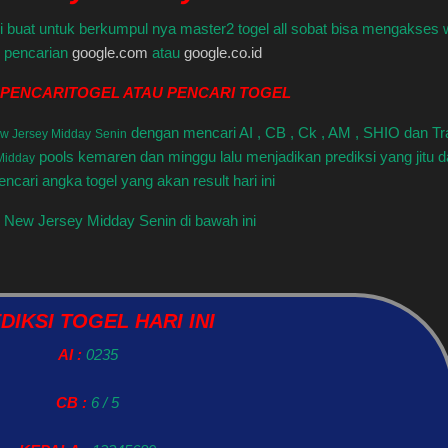
di buat untuk berkumpul nya master2 togel all sobat bisa mengakses
n pencarian
google.com
atau
google.co.id
k
PENCARITOGEL ATAU PENCARI TOGEL
dengan mencari AI , CB , Ck , AM , SHIO dan Tr
w Jersey Midday
Senin
pools kemaren dan minggu lalu menjadikan prediksi yang jitu 
Midday
ncari angka togel yang akan result hari ini
si New Jersey Midday Senin di bawah ini
DIKSI TOGEL HARI INI
AI :
0235
CB :
6 / 5