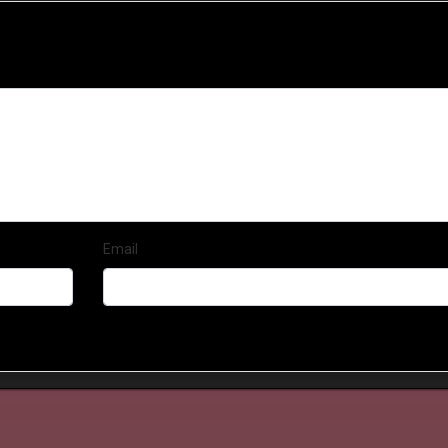
Email