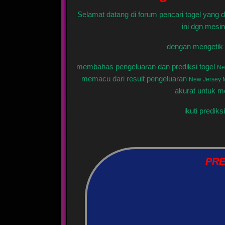
Selamat datang di forum pencari togel yang 
ini dgn mesi
dengan mengeti
membahas pengeluaran dan prediksi togel
Ne
memacu dari result pengeluaran
New Jersey 
akurat untuk me
ikuti predik
PRE