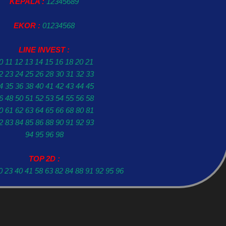
KEPALA :
12345689
EKOR :
01234568
LINE INVEST :
0 11 12 13 14 15 16 18 20 21
2 23 24 25 26 28 30 31 32 33
4 35 36 38 40 41 42 43 44 45
6 48 50 51 52 53 54 55 56 58
0 61 62 63 64 65 66 68 80 81
2 83 84 85 86 88 90 91 92 93
94 95 96 98
TOP 2D :
0 23 40 41 58 63 82 84 88 91 92 95 96