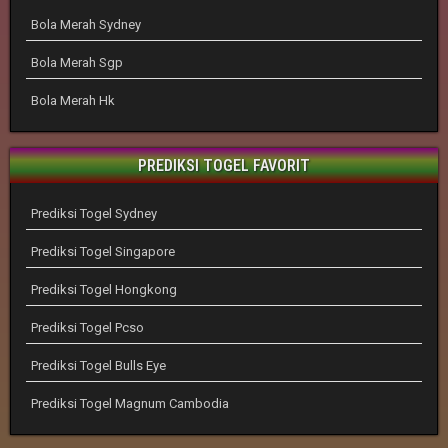
Bola Merah Sydney
Bola Merah Sgp
Bola Merah Hk
PREDIKSI TOGEL FAVORIT
Prediksi Togel Sydney
Prediksi Togel Singapore
Prediksi Togel Hongkong
Prediksi Togel Pcso
Prediksi Togel Bulls Eye
Prediksi Togel Magnum Cambodia