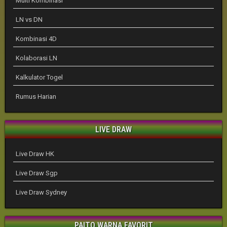
Multi Kombinasi
LN vs DN
Kombinasi 4D
Kolaborasi LN
Kalkulator Togel
Rumus Harian
LIVE DRAW
Live Draw HK
Live Draw Sgp
Live Draw Sydney
PAITO WARNA FAVORIT