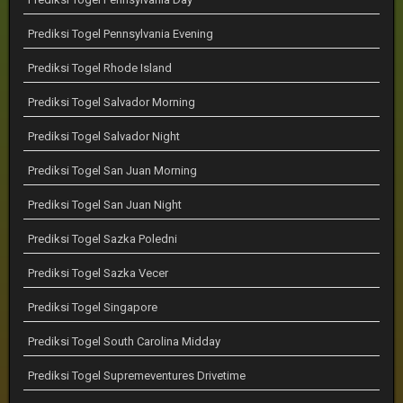
Prediksi Togel Pennsylvania Evening
Prediksi Togel Rhode Island
Prediksi Togel Salvador Morning
Prediksi Togel Salvador Night
Prediksi Togel San Juan Morning
Prediksi Togel San Juan Night
Prediksi Togel Sazka Poledni
Prediksi Togel Sazka Vecer
Prediksi Togel Singapore
Prediksi Togel South Carolina Midday
Prediksi Togel Supremeventures Drivetime