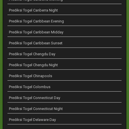
Prediksi Togel Canberra Night
Prediksi Togel Caribbean Evening
Prediksi Togel Caribbean Midday
Prediksi Togel Caribbean Sunset
Prediksi Togel Chengdu Day
Prediksi Togel Chengdu Night
Prediksi Togel Chinapools
Prediksi Togel Colombus
Prediksi Togel Connecticut Day
Prediksi Togel Connecticut Night
Prediksi Togel Delaware Day