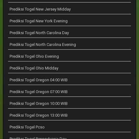
Prediksi Togel New Jersey Midday
Prediksi Togel New York Evening
Prediksi Togel North Carolina Day
Prediksi Togel North Carolina Evening
Prediksi Togel Ohio Evening
Prediksi Togel Ohio Midday
Prediksi Togel Oregon 04:00 WIB
Prediksi Togel Oregon 07:00 WIB
Prediksi Togel Oregon 10:00 WIB
Prediksi Togel Oregon 13:00 WIB
Prediksi Togel Pcso
Prediksi Togel Pennsylvania Day