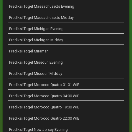
Prediksi Togel Massachusetts Evening
Prediksi Togel Massachusetts Midday
Prediksi Togel Michigan Evening
Prediksi Togel Michigan Midday
Prediksi Togel Miramar
Prediksi Togel Missouri Evening
Prediksi Togel Missouri Midday
Prediksi Togel Morocco Quatro 01:01 WIB
Prediksi Togel Morocco Quatro 04:00 WIB
Prediksi Togel Morocco Quatro 19:00 WIB
Prediksi Togel Morocco Quatro 22:00 WIB
Prediksi Togel New Jersey Evening