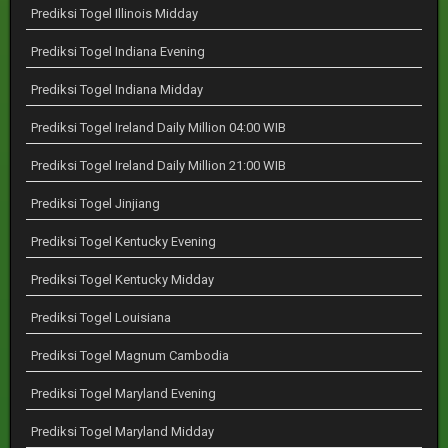
Prediksi Togel Illinois Midday
Prediksi Togel Indiana Evening
Prediksi Togel Indiana Midday
Prediksi Togel Ireland Daily Million 04:00 WIB
Prediksi Togel Ireland Daily Million 21:00 WIB
Prediksi Togel Jinjiang
Prediksi Togel Kentucky Evening
Prediksi Togel Kentucky Midday
Prediksi Togel Louisiana
Prediksi Togel Magnum Cambodia
Prediksi Togel Maryland Evening
Prediksi Togel Maryland Midday