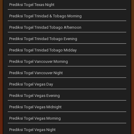
Prediksi Togel Texas Night
Prediksi Togel Trinidad & Tobago Morning
Prediksi Togel Trinidad Tobago Afternoon
Prediksi Togel Trinidad Tobago Evening
Prediksi Togel Trinidad Tobago Midday
Prediksi Togel Vancouver Morning
Prediksi Togel Vancouver Night
Prediksi Togel Vegas Day
Prediksi Togel Vegas Evening
Prediksi Togel Vegas Midnight
Prediksi Togel Vegas Morning
Prediksi Togel Vegas Night