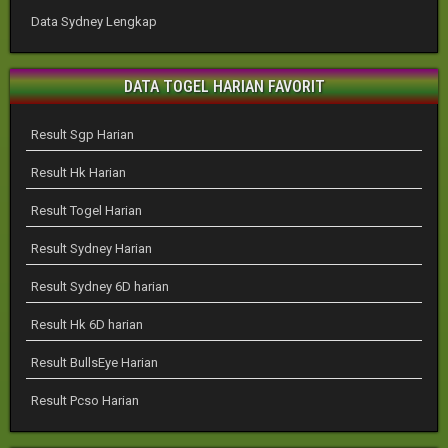
Data Sydney Lengkap
DATA TOGEL HARIAN FAVORIT
Result Sgp Harian
Result Hk Harian
Result Togel Harian
Result Sydney Harian
Result Sydney 6D harian
Result Hk 6D harian
Result BullsEye Harian
Result Pcso Harian