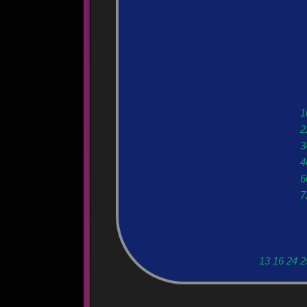
1
2
3
4
6
7
13 16 24 2