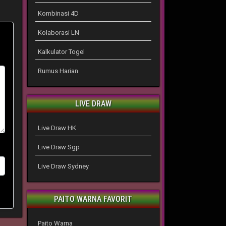
Kombinasi 4D
Kolaborasi LN
Kalkulator Togel
Rumus Harian
LIVE DRAW
Live Draw HK
Live Draw Sgp
Live Draw Sydney
PAITO WARNA FAVORIT
Paito Warna