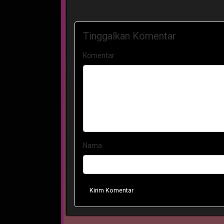
Tinggalkan Komentar
Komentar
Nama
Kirim Komentar