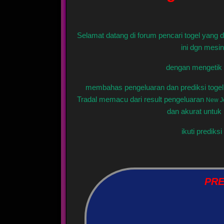
Selamat datang di forum pencari togel yang 
ini dgn mesi
dengan mengeti
membahas pengeluaran dan prediksi toge
Tradal memacu dari result pengeluaran
New J
dan akurat untuk 
ikuti predik
PRE