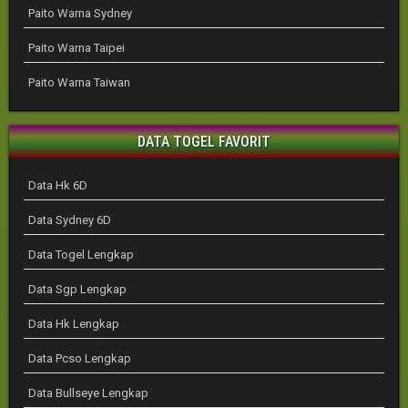
Paito Warna Sydney
Paito Warna Taipei
Paito Warna Taiwan
DATA TOGEL FAVORIT
Data Hk 6D
Data Sydney 6D
Data Togel Lengkap
Data Sgp Lengkap
Data Hk Lengkap
Data Pcso Lengkap
Data Bullseye Lengkap