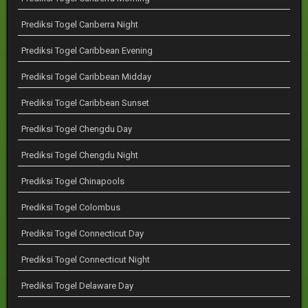
Prediksi Togel Canberra Night
Prediksi Togel Caribbean Evening
Prediksi Togel Caribbean Midday
Prediksi Togel Caribbean Sunset
Prediksi Togel Chengdu Day
Prediksi Togel Chengdu Night
Prediksi Togel Chinapools
Prediksi Togel Colombus
Prediksi Togel Connecticut Day
Prediksi Togel Connecticut Night
Prediksi Togel Delaware Day