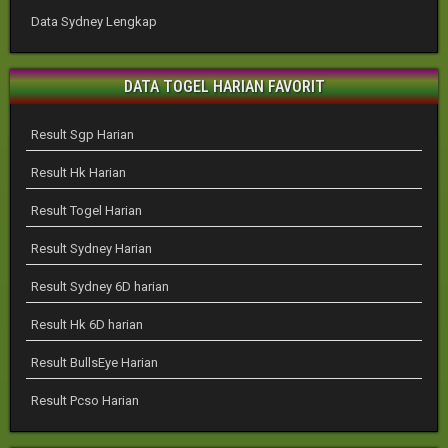
Data Sydney Lengkap
DATA TOGEL HARIAN FAVORIT
Result Sgp Harian
Result Hk Harian
Result Togel Harian
Result Sydney Harian
Result Sydney 6D harian
Result Hk 6D harian
Result BullsEye Harian
Result Pcso Harian