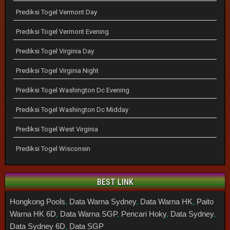
Prediksi Togel Vermont Day
Prediksi Togel Vermont Evening
Prediksi Togel Virginia Day
Prediksi Togel Virginia Night
Prediksi Togel Washington Dc Evening
Prediksi Togel Washington Dc Midday
Prediksi Togel West Virginia
Prediksi Togel Wisconsin
BEST LINK
Hongkong Pools
,
Data Warna Sydney
,
Data Warna HK
,
Paito
Warna HK 6D
,
Data Warna SGP
,
Pencari Hoky
,
Data Sydney
,
Data Sydney 6D
,
Data SGP