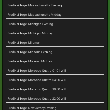
Prediksi Togel Massachusetts Evening
Prediksi Togel Massachusetts Midday
Prediksi Togel Michigan Evening
Prediksi Togel Michigan Midday
Prediksi Togel Miramar
Prediksi Togel Missouri Evening
Prediksi Togel Missouri Midday
Prediksi Togel Morocco Quatro 01:01 WIB
Prediksi Togel Morocco Quatro 04:00 WIB
Prediksi Togel Morocco Quatro 19:00 WIB
Prediksi Togel Morocco Quatro 22:00 WIB
Prediksi Togel New Jersey Evening