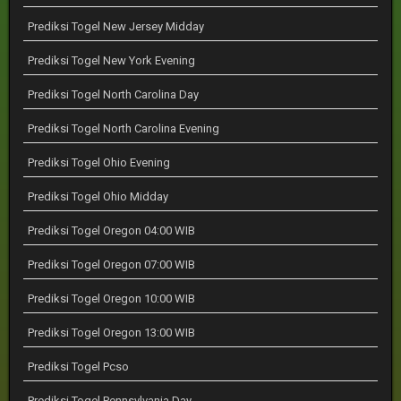
Prediksi Togel New Jersey Midday
Prediksi Togel New York Evening
Prediksi Togel North Carolina Day
Prediksi Togel North Carolina Evening
Prediksi Togel Ohio Evening
Prediksi Togel Ohio Midday
Prediksi Togel Oregon 04:00 WIB
Prediksi Togel Oregon 07:00 WIB
Prediksi Togel Oregon 10:00 WIB
Prediksi Togel Oregon 13:00 WIB
Prediksi Togel Pcso
Prediksi Togel Pennsylvania Day