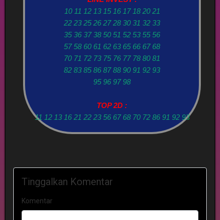
10 11 12 13 15 16 17 18 20 21
22 23 25 26 27 28 30 31 32 33
35 36 37 38 50 51 52 53 55 56
57 58 60 61 62 63 65 66 67 68
70 71 72 73 75 76 77 78 80 81
82 83 85 86 87 88 90 91 92 93
95 96 97 98
TOP 2D :
11 12 13 16 21 22 23 56 67 68 70 72 86 91 92 93
Tinggalkan Komentar
Komentar