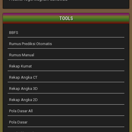
TOOLS
BBFS
Rumus Prediksi Otomatis
Rumus Manual
Rekap Kumat
Rekap Angka CT
Rekap Angka 3D
Rekap Angka 2D
Pola Dasar All
Pola Dasar