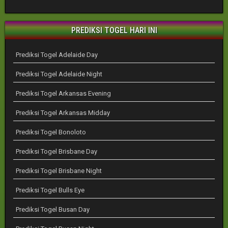
PREDIKSI TOGEL HARI INI
Prediksi Togel Adelaide Day
Prediksi Togel Adelaide Night
Prediksi Togel Arkansas Evening
Prediksi Togel Arkansas Midday
Prediksi Togel Bonoloto
Prediksi Togel Brisbane Day
Prediksi Togel Brisbane Night
Prediksi Togel Bulls Eye
Prediksi Togel Busan Day