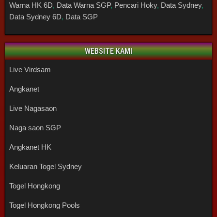
Warna HK 6D
,
Data Warna SGP
,
Pencari Hoky
,
Data Sydney
,
Data Sydney 6D
,
Data SGP
WEBSITE KAMI
Live Virdsam
Angkanet
Live Nagasaon
Naga saon SGP
Angkanet HK
Keluaran Togel Sydney
Togel Hongkong
Togel Hongkong Pools