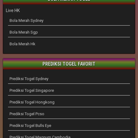
Live HK
Bola Merah Sydney
Bola Merah Sgp
Bola Merah Hk
PREDIKSI TOGEL FAVORIT
Prediksi Togel Sydney
Prediksi Togel Singapore
Prediksi Togel Hongkong
Prediksi Togel Pcso
Prediksi Togel Bulls Eye
Prediksi Togel Magnum Cambodia