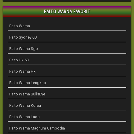
PAITO WARNA FAVORIT
Paito Warna
Paito Sydney 6D
Paito Warna Sgp
Paito Hk 6D
Paito Warna Hk
Paito Warna Lengkap
Paito Warna BullsEye
Paito Warna Korea
Paito Warna Laos
Paito Warna Magnum Cambodia