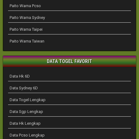
Paito Warna Pcso
Paito Warna Sydney
Paito Warna Taipei
Paito Warna Taiwan
DATA TOGEL FAVORIT
Data Hk 6D
Data Sydney 6D
Data Togel Lengkap
Data Sgp Lengkap
Data Hk Lengkap
Data Pcso Lengkap