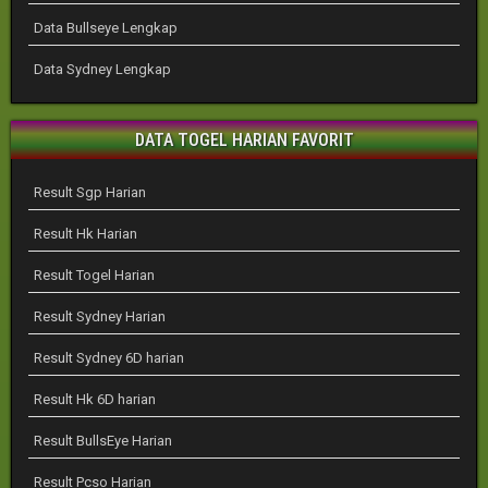
Data Bullseye Lengkap
Data Sydney Lengkap
DATA TOGEL HARIAN FAVORIT
Result Sgp Harian
Result Hk Harian
Result Togel Harian
Result Sydney Harian
Result Sydney 6D harian
Result Hk 6D harian
Result BullsEye Harian
Result Pcso Harian