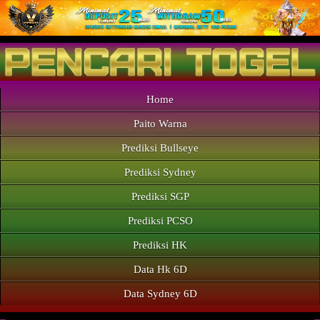
Home
Paito Warna
Prediksi Bullseye
Prediksi Sydney
Prediksi SGP
Prediksi PCSO
Prediksi HK
Data Hk 6D
Data Sydney 6D