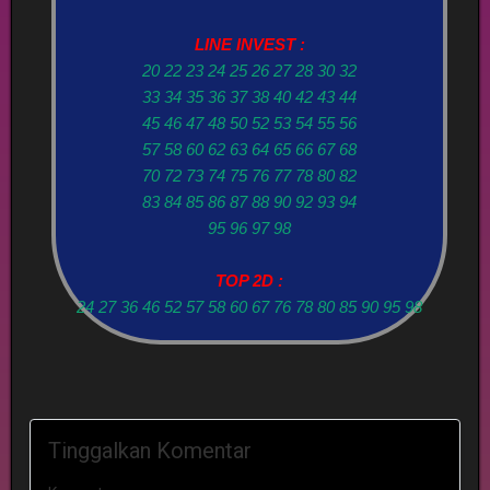
LINE INVEST :
20 22 23 24 25 26 27 28 30 32
33 34 35 36 37 38 40 42 43 44
45 46 47 48 50 52 53 54 55 56
57 58 60 62 63 64 65 66 67 68
70 72 73 74 75 76 77 78 80 82
83 84 85 86 87 88 90 92 93 94
95 96 97 98
TOP 2D :
24 27 36 46 52 57 58 60 67 76 78 80 85 90 95 98
Tinggalkan Komentar