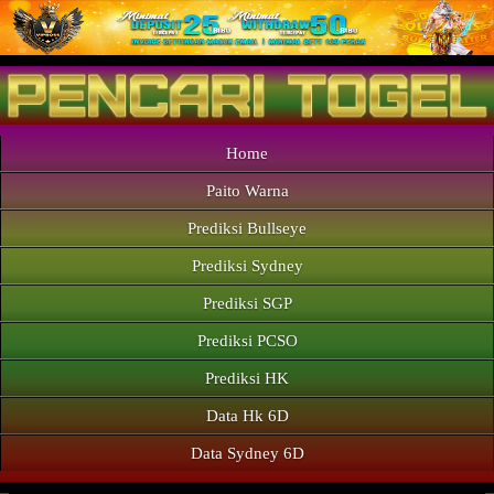
Home
Paito Warna
Prediksi Bullseye
Prediksi Sydney
Prediksi SGP
Prediksi PCSO
Prediksi HK
Data Hk 6D
Data Sydney 6D