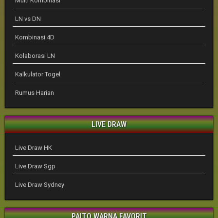
Multi Kombinasi
LN vs DN
Kombinasi 4D
Kolaborasi LN
Kalkulator Togel
Rumus Harian
LIVE DRAW
Live Draw HK
Live Draw Sgp
Live Draw Sydney
PAITO WARNA FAVORIT