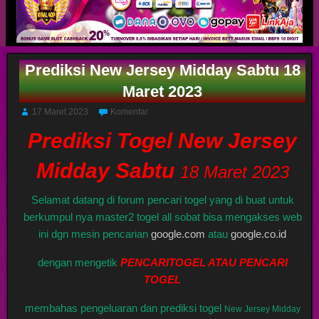
Prediksi New Jersey Midday Sabtu 18
Maret 2023
17 Maret 2023
Komentar
Prediksi Togel New Jersey
Midday Sabtu
18 Maret 2023
Selamat datang di forum pencari togel yang di buat untuk
berkumpul nya master2 togel all sobat bisa mengakses web
ini dgn mesin pencarian
google.com
atau
google.co.id
dengan mengetik
PENCARITOGEL ATAU PENCARI
TOGEL
membahas pengeluaran dan prediksi togel
New Jersey Midday