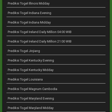
Prediksi Togel Illinois Midday
Prediksi Togel Indiana Evening
Prediksi Togel Indiana Midday
Prediksi Togel Ireland Daily Million 04:00 WIB
Prediksi Togel Ireland Daily Million 21:00 WIB
Prediksi Togel Jinjiang
Prediksi Togel Kentucky Evening
Prediksi Togel Kentucky Midday
Prediksi Togel Louisiana
Prediksi Togel Magnum Cambodia
Prediksi Togel Maryland Evening
Prediksi Togel Maryland Midday