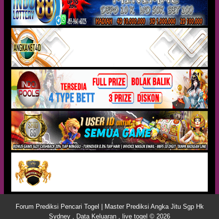
Forum Prediksi Pencari Togel | Master Prediksi Angka Jitu Sgp Hk
Sydney , Data Keluaran , live togel © 2026