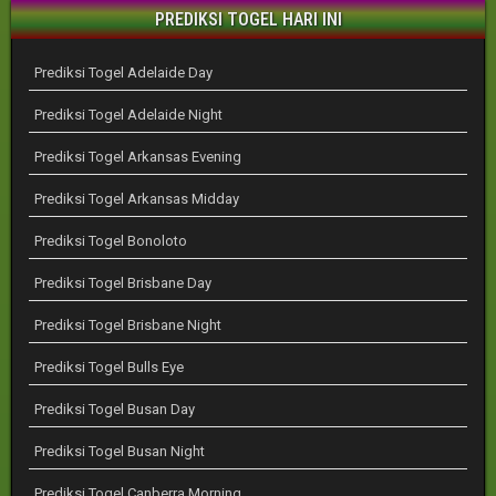
PREDIKSI TOGEL HARI INI
Prediksi Togel Adelaide Day
Prediksi Togel Adelaide Night
Prediksi Togel Arkansas Evening
Prediksi Togel Arkansas Midday
Prediksi Togel Bonoloto
Prediksi Togel Brisbane Day
Prediksi Togel Brisbane Night
Prediksi Togel Bulls Eye
Prediksi Togel Busan Day
Prediksi Togel Busan Night
Prediksi Togel Canberra Morning