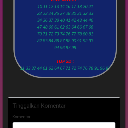
10 11 12 13 14 16 17 18 20 21
22 23 24 26 27 28 30 31 32 33
34 36 37 38 40 41 42 43 44 46
47 48 60 61 62 63 64 66 67 68
70 71 72 73 74 76 77 78 80 81
82 83 84 86 87 88 90 91 92 93
94 96 97 98
TOP 2D :
11 33 37 44 61 62 64 67 71 72 74 76 78 91 96 97
Tinggalkan Komentar
Komentar