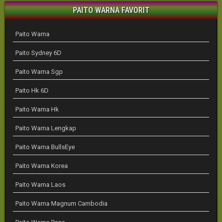
PAITO WARNA FAVORIT
Paito Warna
Paito Sydney 6D
Paito Warna Sgp
Paito Hk 6D
Paito Warna Hk
Paito Warna Lengkap
Paito Warna BullsEye
Paito Warna Korea
Paito Warna Laos
Paito Warna Magnum Cambodia