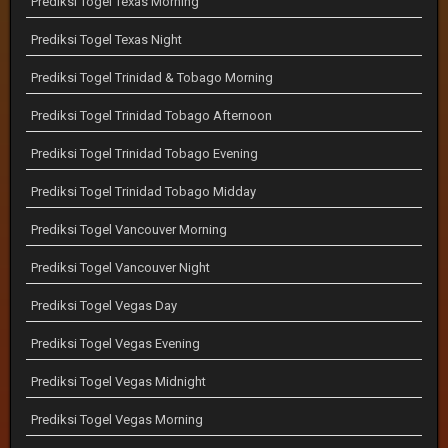
Prediksi Togel Texas Morning
Prediksi Togel Texas Night
Prediksi Togel Trinidad & Tobago Morning
Prediksi Togel Trinidad Tobago Afternoon
Prediksi Togel Trinidad Tobago Evening
Prediksi Togel Trinidad Tobago Midday
Prediksi Togel Vancouver Morning
Prediksi Togel Vancouver Night
Prediksi Togel Vegas Day
Prediksi Togel Vegas Evening
Prediksi Togel Vegas Midnight
Prediksi Togel Vegas Morning