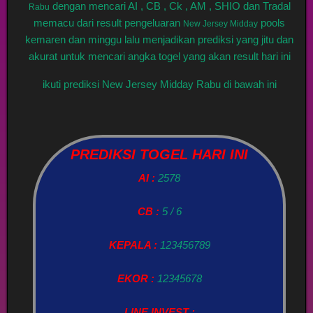
dengan mencari AI , CB , Ck , AM , SHIO dan Tradal
Rabu
memacu dari result pengeluaran
pools
New Jersey Midday
kemaren dan minggu lalu menjadikan prediksi yang jitu dan
akurat untuk mencari angka togel yang akan result hari ini
ikuti prediksi New Jersey Midday Rabu di bawah ini
PREDIKSI TOGEL HARI INI
AI :
2578
CB :
5 / 6
KEPALA :
123456789
EKOR :
12345678
LINE INVEST :