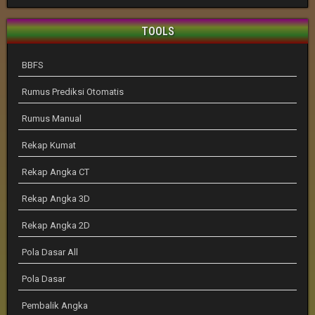
TOOLS
BBFS
Rumus Prediksi Otomatis
Rumus Manual
Rekap Kumat
Rekap Angka CT
Rekap Angka 3D
Rekap Angka 2D
Pola Dasar All
Pola Dasar
Pembalik Angka