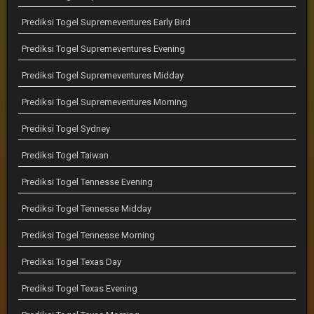
Prediksi Togel Supremeventures Early Bird
Prediksi Togel Supremeventures Evening
Prediksi Togel Supremeventures Midday
Prediksi Togel Supremeventures Morning
Prediksi Togel Sydney
Prediksi Togel Taiwan
Prediksi Togel Tennesse Evening
Prediksi Togel Tennesse Midday
Prediksi Togel Tennesse Morning
Prediksi Togel Texas Day
Prediksi Togel Texas Evening