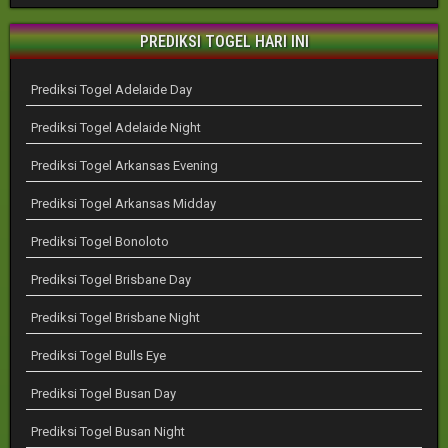
PREDIKSI TOGEL HARI INI
Prediksi Togel Adelaide Day
Prediksi Togel Adelaide Night
Prediksi Togel Arkansas Evening
Prediksi Togel Arkansas Midday
Prediksi Togel Bonoloto
Prediksi Togel Brisbane Day
Prediksi Togel Brisbane Night
Prediksi Togel Bulls Eye
Prediksi Togel Busan Day
Prediksi Togel Busan Night