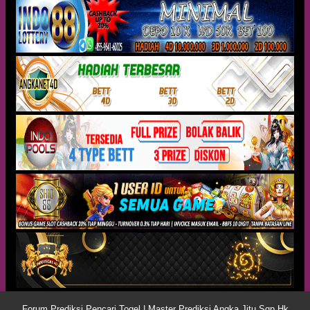
Forum Prediksi Pencari Togel | Master Prediksi Angka Jitu Sgp Hk