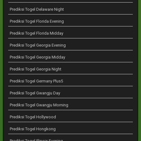
Prediksi Togel Delaware Night
Prediksi Togel Florida Evening
Prediksi Togel Florida Midday
Prediksi Togel Georgia Evening
Prediksi Togel Georgia Midday
Prediksi Togel Georgia Night
Prediksi Togel Germany Plus5
Prediksi Togel Gwangju Day
Prediksi Togel Gwangju Morning
Prediksi Togel Hollywood
Prediksi Togel Hongkong
Prediksi Togel Illinois Evening