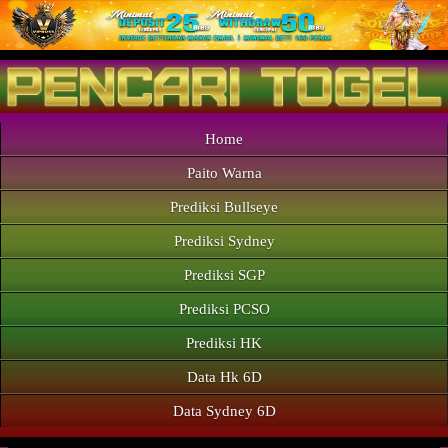
Home
Paito Warna
Prediksi Bullseye
Prediksi Sydney
Prediksi SGP
Prediksi PCSO
Prediksi HK
Data Hk 6D
Data Sydney 6D