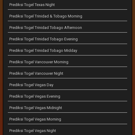
Prediksi Togel Texas Night
Prediksi Togel Trinidad & Tobago Morning
Prediksi Togel Trinidad Tobago Afternoon
Prediksi Togel Trinidad Tobago Evening
Prediksi Togel Trinidad Tobago Midday
Prediksi Togel Vancouver Morning
Prediksi Togel Vancouver Night
Prediksi Togel Vegas Day
Prediksi Togel Vegas Evening
Prediksi Togel Vegas Midnight
Prediksi Togel Vegas Morning
Prediksi Togel Vegas Night