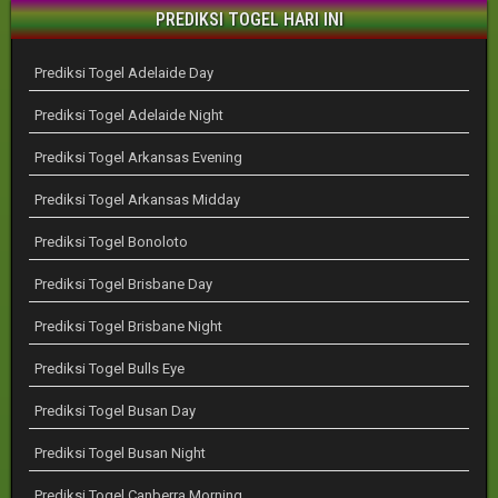
PREDIKSI TOGEL HARI INI
Prediksi Togel Adelaide Day
Prediksi Togel Adelaide Night
Prediksi Togel Arkansas Evening
Prediksi Togel Arkansas Midday
Prediksi Togel Bonoloto
Prediksi Togel Brisbane Day
Prediksi Togel Brisbane Night
Prediksi Togel Bulls Eye
Prediksi Togel Busan Day
Prediksi Togel Busan Night
Prediksi Togel Canberra Morning