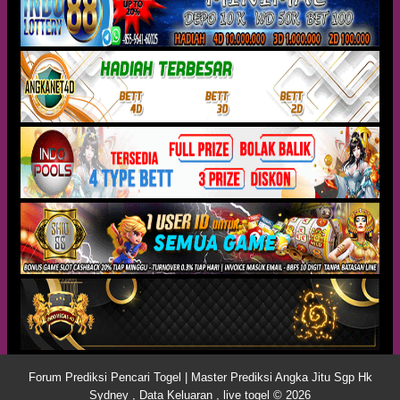
Forum Prediksi Pencari Togel | Master Prediksi Angka Jitu Sgp Hk
Sydney , Data Keluaran , live togel © 2026