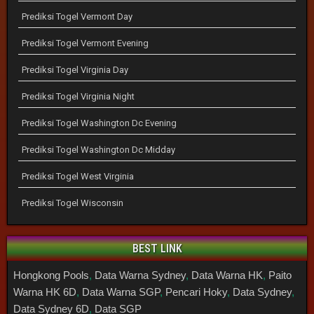
Prediksi Togel Vermont Day
Prediksi Togel Vermont Evening
Prediksi Togel Virginia Day
Prediksi Togel Virginia Night
Prediksi Togel Washington Dc Evening
Prediksi Togel Washington Dc Midday
Prediksi Togel West Virginia
Prediksi Togel Wisconsin
BEST LINK
Hongkong Pools
,
Data Warna Sydney
,
Data Warna HK
,
Paito
Warna HK 6D
,
Data Warna SGP
,
Pencari Hoky
,
Data Sydney
,
Data Sydney 6D
,
Data SGP