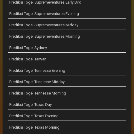
Prediksi Togel Supremeventures Early Bird
Prediksi Togel Supremeventures Evening
Prediksi Togel Supremeventures Midday
Prediksi Togel Supremeventures Morning
Prediksi Togel Sydney
Prediksi Togel Taiwan
Prediksi Togel Tennesse Evening
Prediksi Togel Tennesse Midday
Prediksi Togel Tennesse Morning
Prediksi Togel Texas Day
Prediksi Togel Texas Evening
Prediksi Togel Texas Morning