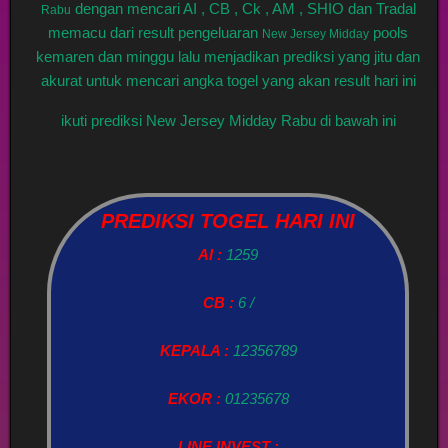
dengan mencari AI , CB , Ck , AM , SHIO dan Tradal
Rabu
memacu dari result pengeluaran
pools
New Jersey Midday
kemaren dan minggu lalu menjadikan prediksi yang jitu dan
akurat untuk mencari angka togel yang akan result hari ini
ikuti prediksi New Jersey Midday Rabu di bawah ini
PREDIKSI TOGEL HARI INI
AI :
1259
CB :
6 /
KEPALA :
12356789
EKOR :
01235678
LINE INVEST :