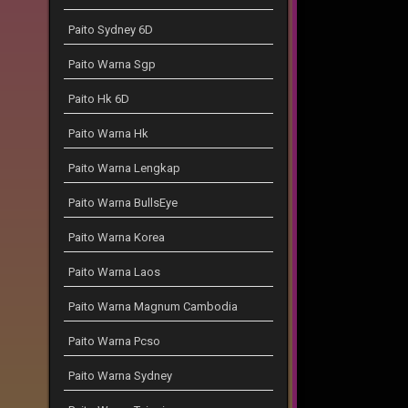
Paito Sydney 6D
Paito Warna Sgp
Paito Hk 6D
Paito Warna Hk
Paito Warna Lengkap
Paito Warna BullsEye
Paito Warna Korea
Paito Warna Laos
Paito Warna Magnum Cambodia
Paito Warna Pcso
Paito Warna Sydney