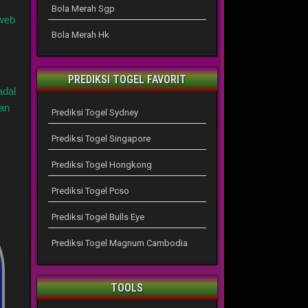
Bola Merah Sgp
 web
Bola Merah Hk
PREDIKSI TOGEL FAVORIT
adal
dan
Prediksi Togel Sydney
Prediksi Togel Singapore
Prediksi Togel Hongkong
Prediksi Togel Pcso
Prediksi Togel Bulls Eye
Prediksi Togel Magnum Cambodia
TOOLS