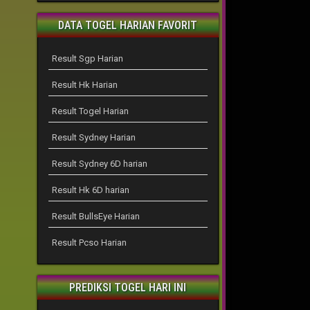
DATA TOGEL HARIAN FAVORIT
Result Sgp Harian
Result Hk Harian
Result Togel Harian
Result Sydney Harian
Result Sydney 6D harian
Result Hk 6D harian
Result BullsEye Harian
Result Pcso Harian
PREDIKSI TOGEL HARI INI