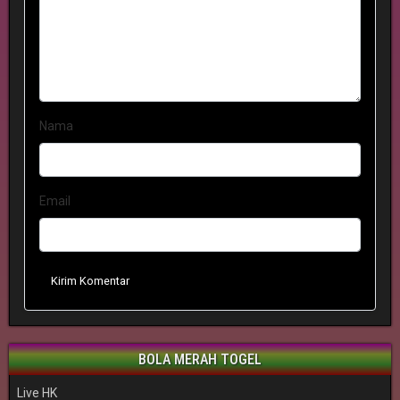
Nama
Email
Kirim Komentar
BOLA MERAH TOGEL
Live HK