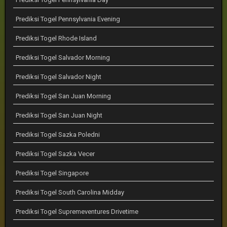
Prediksi Togel Pennsylvania Evening
Prediksi Togel Rhode Island
Prediksi Togel Salvador Morning
Prediksi Togel Salvador Night
Prediksi Togel San Juan Morning
Prediksi Togel San Juan Night
Prediksi Togel Sazka Poledni
Prediksi Togel Sazka Vecer
Prediksi Togel Singapore
Prediksi Togel South Carolina Midday
Prediksi Togel Supremeventures Drivetime