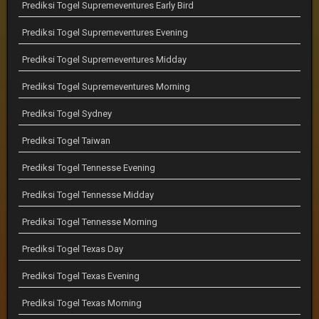
Prediksi Togel Supremeventures Early Bird
Prediksi Togel Supremeventures Evening
Prediksi Togel Supremeventures Midday
Prediksi Togel Supremeventures Morning
Prediksi Togel Sydney
Prediksi Togel Taiwan
Prediksi Togel Tennesse Evening
Prediksi Togel Tennesse Midday
Prediksi Togel Tennesse Morning
Prediksi Togel Texas Day
Prediksi Togel Texas Evening
Prediksi Togel Texas Morning