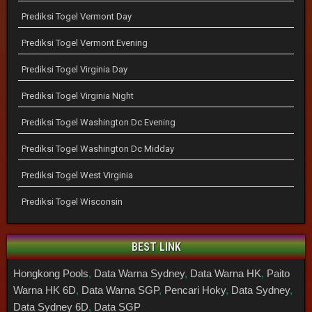
Prediksi Togel Vermont Day
Prediksi Togel Vermont Evening
Prediksi Togel Virginia Day
Prediksi Togel Virginia Night
Prediksi Togel Washington Dc Evening
Prediksi Togel Washington Dc Midday
Prediksi Togel West Virginia
Prediksi Togel Wisconsin
BEST LINK
Hongkong Pools
,
Data Warna Sydney
,
Data Warna HK
,
Paito
Warna HK 6D
,
Data Warna SGP
,
Pencari Hoky
,
Data Sydney
,
Data Sydney 6D
,
Data SGP