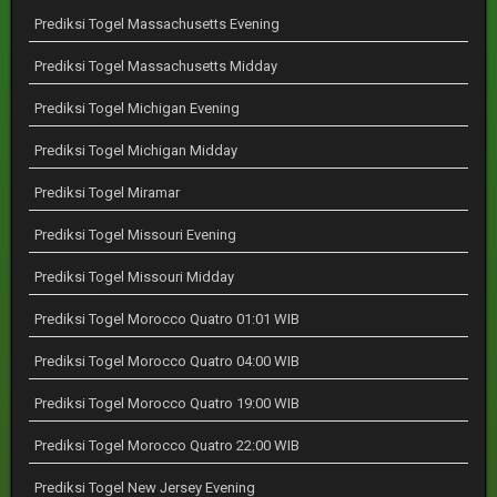
Prediksi Togel Massachusetts Evening
Prediksi Togel Massachusetts Midday
Prediksi Togel Michigan Evening
Prediksi Togel Michigan Midday
Prediksi Togel Miramar
Prediksi Togel Missouri Evening
Prediksi Togel Missouri Midday
Prediksi Togel Morocco Quatro 01:01 WIB
Prediksi Togel Morocco Quatro 04:00 WIB
Prediksi Togel Morocco Quatro 19:00 WIB
Prediksi Togel Morocco Quatro 22:00 WIB
Prediksi Togel New Jersey Evening