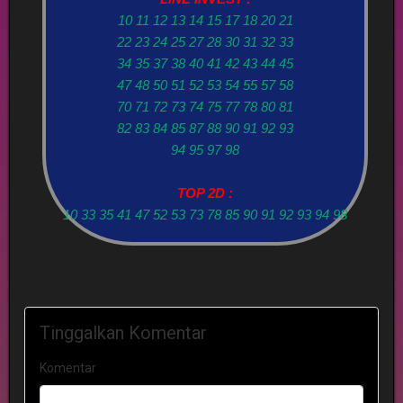
10 11 12 13 14 15 17 18 20 21
22 23 24 25 27 28 30 31 32 33
34 35 37 38 40 41 42 43 44 45
47 48 50 51 52 53 54 55 57 58
70 71 72 73 74 75 77 78 80 81
82 83 84 85 87 88 90 91 92 93
94 95 97 98
TOP 2D :
10 33 35 41 47 52 53 73 78 85 90 91 92 93 94 98
Tinggalkan Komentar
Komentar