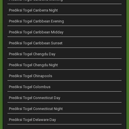
Prediksi Togel Canberra Night
Prediksi Togel Caribbean Evening
Prediksi Togel Caribbean Midday
Prediksi Togel Caribbean Sunset
Prediksi Togel Chengdu Day
Prediksi Togel Chengdu Night
Prediksi Togel Chinapools
Prediksi Togel Colombus
Prediksi Togel Connecticut Day
Prediksi Togel Connecticut Night
Prediksi Togel Delaware Day