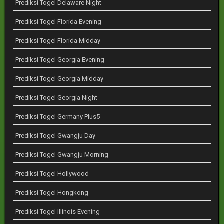
Prediksi Togel Delaware Night
Prediksi Togel Florida Evening
Prediksi Togel Florida Midday
Prediksi Togel Georgia Evening
Prediksi Togel Georgia Midday
Prediksi Togel Georgia Night
Prediksi Togel Germany Plus5
Prediksi Togel Gwangju Day
Prediksi Togel Gwangju Morning
Prediksi Togel Hollywood
Prediksi Togel Hongkong
Prediksi Togel Illinois Evening