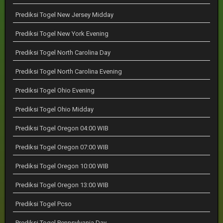
Prediksi Togel New Jersey Midday
Prediksi Togel New York Evening
Prediksi Togel North Carolina Day
Prediksi Togel North Carolina Evening
Prediksi Togel Ohio Evening
Prediksi Togel Ohio Midday
Prediksi Togel Oregon 04:00 WIB
Prediksi Togel Oregon 07:00 WIB
Prediksi Togel Oregon 10:00 WIB
Prediksi Togel Oregon 13:00 WIB
Prediksi Togel Pcso
Prediksi Togel Pennsylvania Day