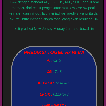
dengan mencari AI , CB , Ck , AM , SHIO dan Tradal
Jumat
memacu dari result pengeluaran
pools
New Jersey Midday
kemaren dan minggu lalu menjadikan prediksi yang jitu dan
akurat untuk mencari angka togel yang akan result hari ini
ikuti prediksi New Jersey Midday Jumat di bawah ini
PREDIKSI TOGEL HARI INI
AI :
0279
CB :
7 / 8
KEPALA :
12345789
EKOR :
01234578
LINE INVEST :