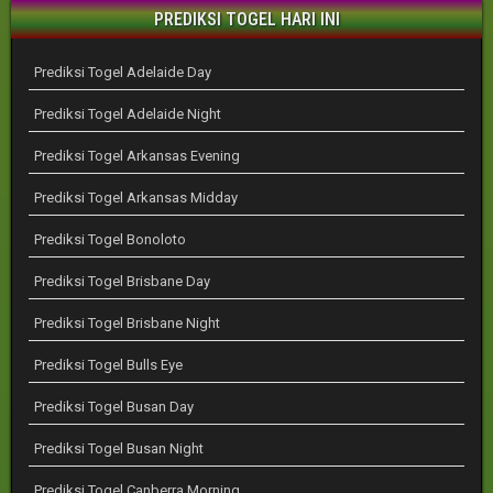
PREDIKSI TOGEL HARI INI
Prediksi Togel Adelaide Day
Prediksi Togel Adelaide Night
Prediksi Togel Arkansas Evening
Prediksi Togel Arkansas Midday
Prediksi Togel Bonoloto
Prediksi Togel Brisbane Day
Prediksi Togel Brisbane Night
Prediksi Togel Bulls Eye
Prediksi Togel Busan Day
Prediksi Togel Busan Night
Prediksi Togel Canberra Morning