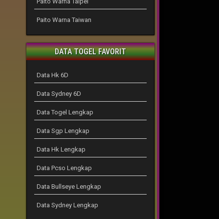
Paito Warna Taipei
Paito Warna Taiwan
DATA TOGEL FAVORIT
Data Hk 6D
Data Sydney 6D
Data Togel Lengkap
Data Sgp Lengkap
Data Hk Lengkap
Data Pcso Lengkap
Data Bullseye Lengkap
Data Sydney Lengkap