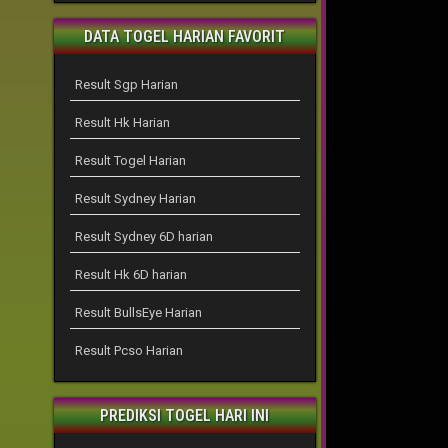
DATA TOGEL HARIAN FAVORIT
Result Sgp Harian
Result Hk Harian
Result Togel Harian
Result Sydney Harian
Result Sydney 6D harian
Result Hk 6D harian
Result BullsEye Harian
Result Pcso Harian
PREDIKSI TOGEL HARI INI