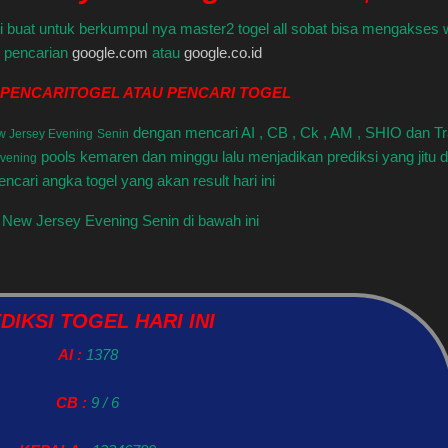
di buat untuk berkumpul nya master2 togel all sobat bisa mengakses
n pencarian
google.com
atau
google.co.id
k
PENCARITOGEL ATAU PENCARI TOGEL
dengan mencari AI , CB , Ck , AM , SHIO dan Tr
 Jersey Evening
Senin
pools kemaren dan minggu lalu menjadikan prediksi yang jitu 
vening
ncari angka togel yang akan result hari ini
si New Jersey Evening Senin di bawah ini
DIKSI TOGEL HARI INI
AI :
1378
CB :
9 / 6