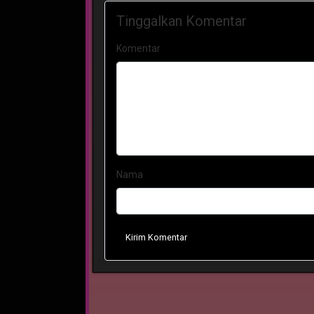
Tinggalkan Komentar
Komentar
Nama
Kirim Komentar