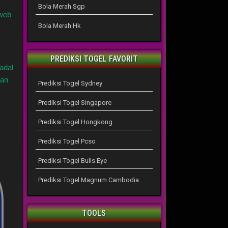
Bola Merah Sgp
 web
Bola Merah Hk
PREDIKSI TOGEL FAVORIT
adal
dan
Prediksi Togel Sydney
Prediksi Togel Singapore
Prediksi Togel Hongkong
Prediksi Togel Pcso
Prediksi Togel Bulls Eye
Prediksi Togel Magnum Cambodia
TOOLS