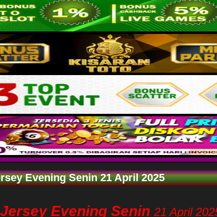
rsey Evening Senin 21 April 2025
 Jersey Evening Senin
21 April 202