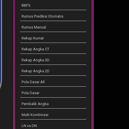
BBFS
Rumus Prediksi Otomatis
Rumus Manual
Rekap Kumat
Rekap Angka CT
Rekap Angka 3D
Rekap Angka 2D
Pola Dasar All
Pola Dasar
Pembalik Angka
Multi Kombinasi
LN vs DN