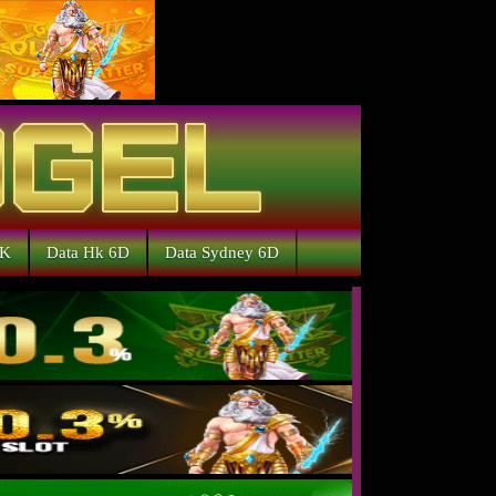
HK
Data Hk 6D
Data Sydney 6D