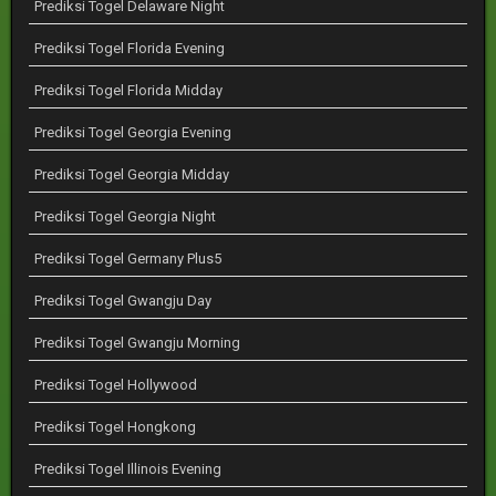
Prediksi Togel Delaware Night
Prediksi Togel Florida Evening
Prediksi Togel Florida Midday
Prediksi Togel Georgia Evening
Prediksi Togel Georgia Midday
Prediksi Togel Georgia Night
Prediksi Togel Germany Plus5
Prediksi Togel Gwangju Day
Prediksi Togel Gwangju Morning
Prediksi Togel Hollywood
Prediksi Togel Hongkong
Prediksi Togel Illinois Evening