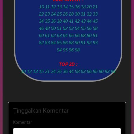
10 11 12 13 14 15 16 18 20 21
22 23 24 25 26 28 30 31 32 33
34 35 36 38 40 41 42 43 44 45
46 48 50 51 52 53 54 55 56 58
60 61 62 63 64 65 66 68 80 81
82 83 84 85 86 88 90 91 92 93
94 95 96 98
TOP 2D :
10 12 13 15 21 24 26 36 44 58 63 66 85 90 93 94
Tinggalkan Komentar
Komentar