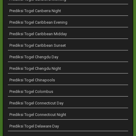
Prediksi Togel Canberra Night
Prediksi Togel Caribbean Evening
Prediksi Togel Caribbean Midday
Prediksi Togel Caribbean Sunset
Prediksi Togel Chengdu Day
Prediksi Togel Chengdu Night
Prediksi Togel Chinapools
Prediksi Togel Colombus
Prediksi Togel Connecticut Day
Prediksi Togel Connecticut Night
Prediksi Togel Delaware Day