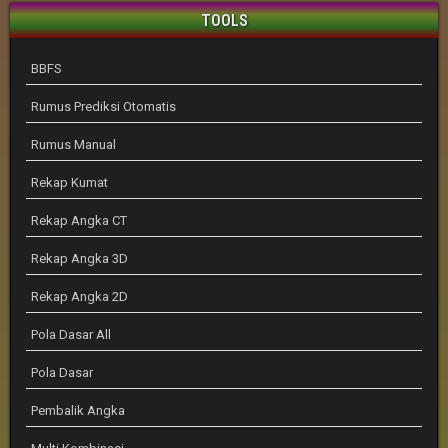
TOOLS
BBFS
Rumus Prediksi Otomatis
Rumus Manual
Rekap Kumat
Rekap Angka CT
Rekap Angka 3D
Rekap Angka 2D
Pola Dasar All
Pola Dasar
Pembalik Angka