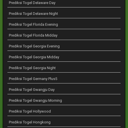
Prediksi Togel Delaware Day
Prediksi Togel Delaware Night
Prediksi Togel Florida Evening
Prediksi Togel Florida Midday
Prediksi Togel Georgia Evening
Prediksi Togel Georgia Midday
Prediksi Togel Georgia Night
Prediksi Togel Germany Plus5
Prediksi Togel Gwangju Day
Prediksi Togel Gwangju Morning
Prediksi Togel Hollywood
Prediksi Togel Hongkong