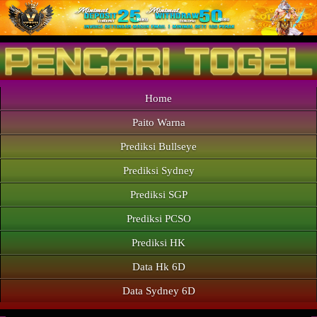
Home
Paito Warna
Prediksi Bullseye
Prediksi Sydney
Prediksi SGP
Prediksi PCSO
Prediksi HK
Data Hk 6D
Data Sydney 6D