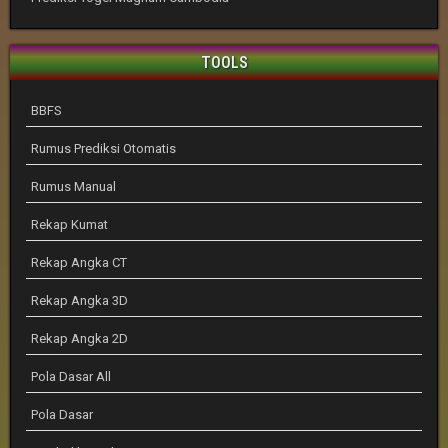
TOOLS
BBFS
Rumus Prediksi Otomatis
Rumus Manual
Rekap Kumat
Rekap Angka CT
Rekap Angka 3D
Rekap Angka 2D
Pola Dasar All
Pola Dasar