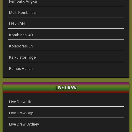
Pembalik Angka
Multi Kombinasi
LN vs DN
Kombinasi 4D
Kolaborasi LN
Kalkulator Togel
Rumus Harian
LIVE DRAW
Live Draw HK
Live Draw Sgp
Live Draw Sydney