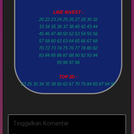
LINE INVEST :
20 22 23 24 25 26 27 28 30 32
33 34 35 36 37 38 40 42 43 44
45 46 47 48 50 52 53 54 55 56
57 58 60 62 63 64 65 66 67 68
70 72 73 74 75 76 77 78 80 82
83 84 85 86 87 88 90 92 93 94
95 96 97 98
TOP 2D :
23 25 30 34 35 38 56 62 67 70 75 84 85 87 94 97
Tinggalkan Komentar