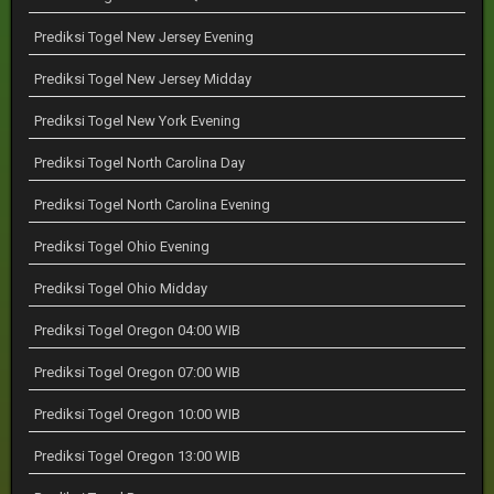
Prediksi Togel New Jersey Evening
Prediksi Togel New Jersey Midday
Prediksi Togel New York Evening
Prediksi Togel North Carolina Day
Prediksi Togel North Carolina Evening
Prediksi Togel Ohio Evening
Prediksi Togel Ohio Midday
Prediksi Togel Oregon 04:00 WIB
Prediksi Togel Oregon 07:00 WIB
Prediksi Togel Oregon 10:00 WIB
Prediksi Togel Oregon 13:00 WIB