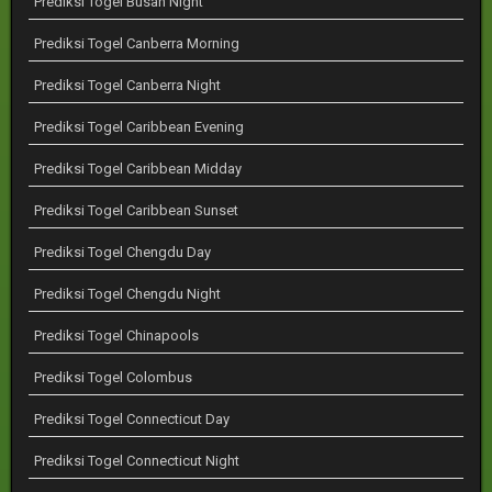
Prediksi Togel Busan Night
Prediksi Togel Canberra Morning
Prediksi Togel Canberra Night
Prediksi Togel Caribbean Evening
Prediksi Togel Caribbean Midday
Prediksi Togel Caribbean Sunset
Prediksi Togel Chengdu Day
Prediksi Togel Chengdu Night
Prediksi Togel Chinapools
Prediksi Togel Colombus
Prediksi Togel Connecticut Day
Prediksi Togel Connecticut Night