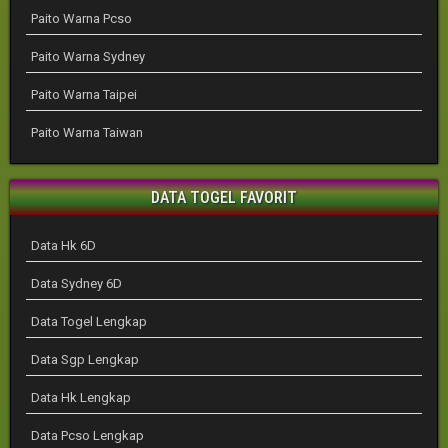
Paito Warna Pcso
Paito Warna Sydney
Paito Warna Taipei
Paito Warna Taiwan
DATA TOGEL FAVORIT
Data Hk 6D
Data Sydney 6D
Data Togel Lengkap
Data Sgp Lengkap
Data Hk Lengkap
Data Pcso Lengkap