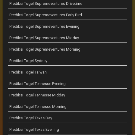
Prediksi Togel Supremeventures Drivetime
Prediksi Togel Supremeventures Early Bird
Prediksi Togel Supremeventures Evening
Prediksi Togel Supremeventures Midday
Prediksi Togel Supremeventures Morning
Prediksi Togel Sydney
Prediksi Togel Taiwan
Prediksi Togel Tennesse Evening
Prediksi Togel Tennesse Midday
Prediksi Togel Tennesse Morning
Prediksi Togel Texas Day
Prediksi Togel Texas Evening