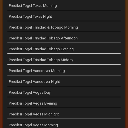
Prediksi Togel Texas Morning
Prediksi Togel Texas Night
Prediksi Togel Trinidad & Tobago Morning
Prediksi Togel Trinidad Tobago Afternoon
Prediksi Togel Trinidad Tobago Evening
Prediksi Togel Trinidad Tobago Midday
Prediksi Togel Vancouver Morning
Prediksi Togel Vancouver Night
Prediksi Togel Vegas Day
Prediksi Togel Vegas Evening
Prediksi Togel Vegas Midnight
Prediksi Togel Vegas Morning