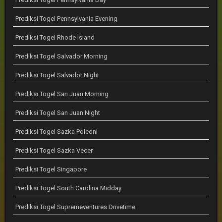
Prediksi Togel Pennsylvania Evening
Prediksi Togel Rhode Island
Prediksi Togel Salvador Morning
Prediksi Togel Salvador Night
Prediksi Togel San Juan Morning
Prediksi Togel San Juan Night
Prediksi Togel Sazka Poledni
Prediksi Togel Sazka Vecer
Prediksi Togel Singapore
Prediksi Togel South Carolina Midday
Prediksi Togel Supremeventures Drivetime