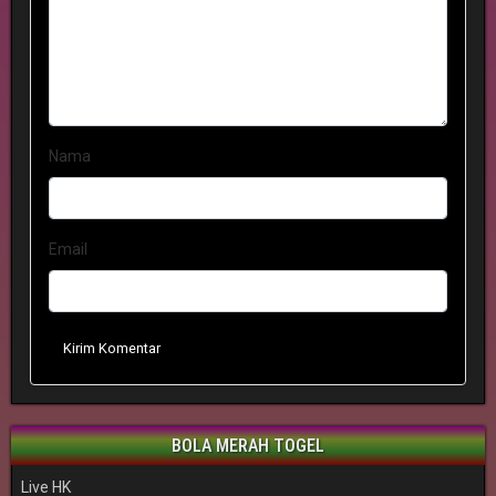
Nama
Email
Kirim Komentar
BOLA MERAH TOGEL
Live HK