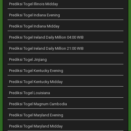
Prediksi Togel Illinois Midday
Prediksi Togel Indiana Evening
Prediksi Togel Indiana Midday
Prediksi Togel Ireland Daily Million 04:00 WIB
Prediksi Togel Ireland Daily Million 21:00 WIB
Prediksi Togel Jinjiang
Prediksi Togel Kentucky Evening
Prediksi Togel Kentucky Midday
Prediksi Togel Louisiana
Prediksi Togel Magnum Cambodia
Prediksi Togel Maryland Evening
Prediksi Togel Maryland Midday