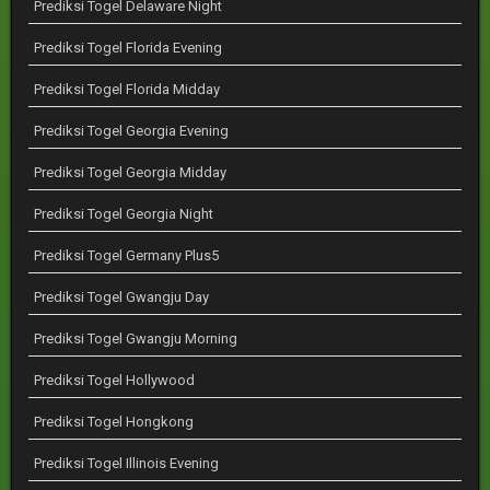
Prediksi Togel Delaware Night
Prediksi Togel Florida Evening
Prediksi Togel Florida Midday
Prediksi Togel Georgia Evening
Prediksi Togel Georgia Midday
Prediksi Togel Georgia Night
Prediksi Togel Germany Plus5
Prediksi Togel Gwangju Day
Prediksi Togel Gwangju Morning
Prediksi Togel Hollywood
Prediksi Togel Hongkong
Prediksi Togel Illinois Evening