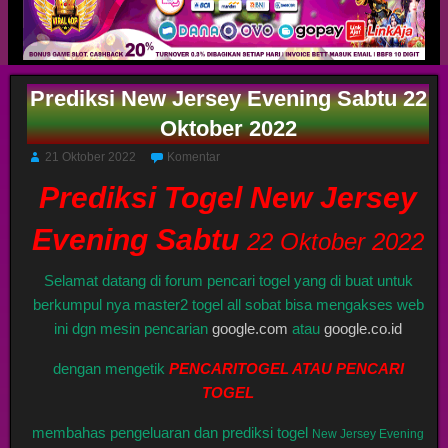
Prediksi New Jersey Evening Sabtu 22
Oktober 2022
21 Oktober 2022
Komentar
Prediksi Togel New Jersey
Evening Sabtu
22 Oktober 2022
Selamat datang di forum pencari togel yang di buat untuk
berkumpul nya master2 togel all sobat bisa mengakses web
ini dgn mesin pencarian
google.com
atau
google.co.id
dengan mengetik
PENCARITOGEL ATAU PENCARI
TOGEL
membahas pengeluaran dan prediksi togel
New Jersey Evening