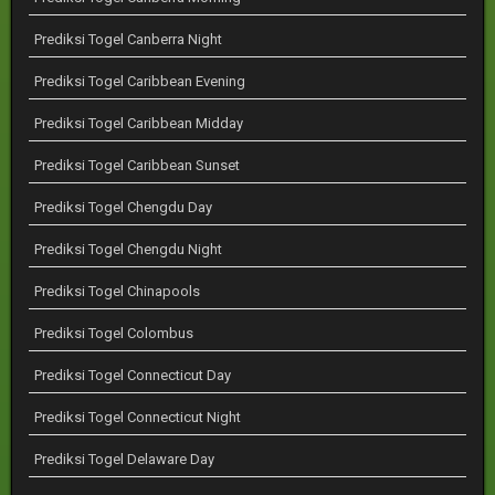
Prediksi Togel Canberra Night
Prediksi Togel Caribbean Evening
Prediksi Togel Caribbean Midday
Prediksi Togel Caribbean Sunset
Prediksi Togel Chengdu Day
Prediksi Togel Chengdu Night
Prediksi Togel Chinapools
Prediksi Togel Colombus
Prediksi Togel Connecticut Day
Prediksi Togel Connecticut Night
Prediksi Togel Delaware Day