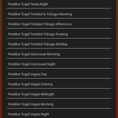
Prediksi Togel Texas Night
Prediksi Togel Trinidad & Tobago Morning
Prediksi Togel Trinidad Tobago Afternoon
Prediksi Togel Trinidad Tobago Evening
Prediksi Togel Trinidad Tobago Midday
Prediksi Togel Vancouver Morning
Prediksi Togel Vancouver Night
Prediksi Togel Vegas Day
Prediksi Togel Vegas Evening
Prediksi Togel Vegas Midnight
Prediksi Togel Vegas Morning
Prediksi Togel Vegas Night