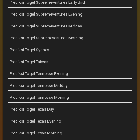
Prediksi Togel Supremeventures Early Bird
Prediksi Togel Supremeventures Evening
Prediksi Togel Supremeventures Midday
Prediksi Togel Supremeventures Morning
Prediksi Togel Sydney
Prediksi Togel Taiwan
Prediksi Togel Tennesse Evening
Prediksi Togel Tennesse Midday
Prediksi Togel Tennesse Morning
Prediksi Togel Texas Day
Prediksi Togel Texas Evening
Prediksi Togel Texas Morning