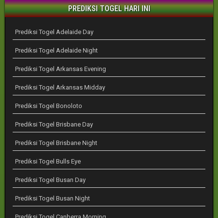
PREDIKSI TOGEL HARI INI
Prediksi Togel Adelaide Day
Prediksi Togel Adelaide Night
Prediksi Togel Arkansas Evening
Prediksi Togel Arkansas Midday
Prediksi Togel Bonoloto
Prediksi Togel Brisbane Day
Prediksi Togel Brisbane Night
Prediksi Togel Bulls Eye
Prediksi Togel Busan Day
Prediksi Togel Busan Night
Prediksi Togel Canberra Morning