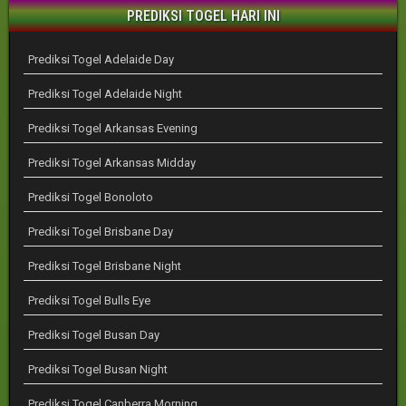
PREDIKSI TOGEL HARI INI
Prediksi Togel Adelaide Day
Prediksi Togel Adelaide Night
Prediksi Togel Arkansas Evening
Prediksi Togel Arkansas Midday
Prediksi Togel Bonoloto
Prediksi Togel Brisbane Day
Prediksi Togel Brisbane Night
Prediksi Togel Bulls Eye
Prediksi Togel Busan Day
Prediksi Togel Busan Night
Prediksi Togel Canberra Morning