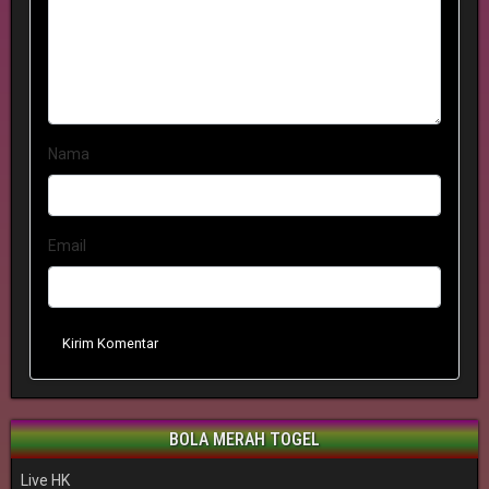
Nama
Email
Kirim Komentar
BOLA MERAH TOGEL
Live HK