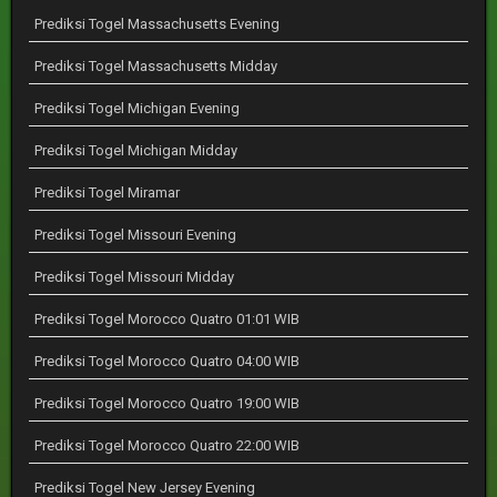
Prediksi Togel Massachusetts Evening
Prediksi Togel Massachusetts Midday
Prediksi Togel Michigan Evening
Prediksi Togel Michigan Midday
Prediksi Togel Miramar
Prediksi Togel Missouri Evening
Prediksi Togel Missouri Midday
Prediksi Togel Morocco Quatro 01:01 WIB
Prediksi Togel Morocco Quatro 04:00 WIB
Prediksi Togel Morocco Quatro 19:00 WIB
Prediksi Togel Morocco Quatro 22:00 WIB
Prediksi Togel New Jersey Evening