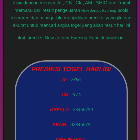
dengan mencari AI , CB , Ck , AM , SHIO dan Tradal
Rabu
memacu dari result pengeluaran
pools
New Jersey Evening
kemaren dan minggu lalu menjadikan prediksi yang jitu dan
akurat untuk mencari angka togel yang akan result hari ini
ikuti prediksi New Jersey Evening Rabu di bawah ini
PREDIKSI TOGEL HARI INI
AI :
2356
CB :
6 / 0
KEPALA :
23456789
EKOR :
02345678
LINE INVEST :