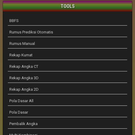
TOOLS
BBFS
Rumus Prediksi Otomatis
Rumus Manual
Rekap Kumat
Rekap Angka CT
Rekap Angka 3D
Rekap Angka 2D
Pola Dasar All
Pola Dasar
Pembalik Angka