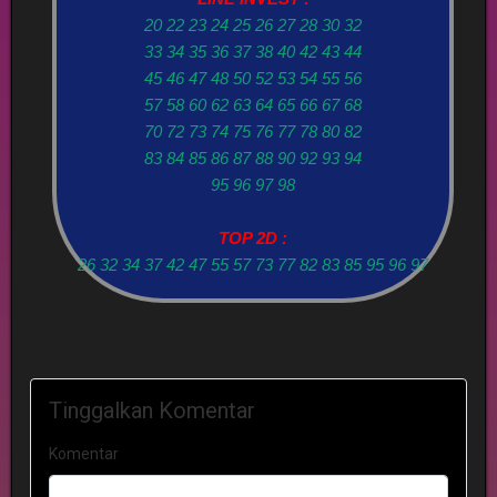
20 22 23 24 25 26 27 28 30 32
33 34 35 36 37 38 40 42 43 44
45 46 47 48 50 52 53 54 55 56
57 58 60 62 63 64 65 66 67 68
70 72 73 74 75 76 77 78 80 82
83 84 85 86 87 88 90 92 93 94
95 96 97 98
TOP 2D :
26 32 34 37 42 47 55 57 73 77 82 83 85 95 96 97
Tinggalkan Komentar
Komentar