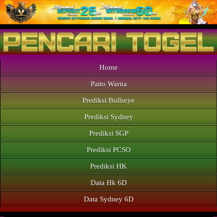
Home
Paito Warna
Prediksi Bullseye
Prediksi Sydney
Prediksi SGP
Prediksi PCSO
Prediksi HK
Data Hk 6D
Data Sydney 6D