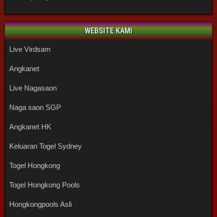
WEBSITE KAMI
Live Virdsam
Angkanet
Live Nagasaon
Naga saon SGP
Angkanet HK
Keluaran Togel Sydney
Togel Hongkong
Togel Hongkong Pools
Hongkongpools Asli