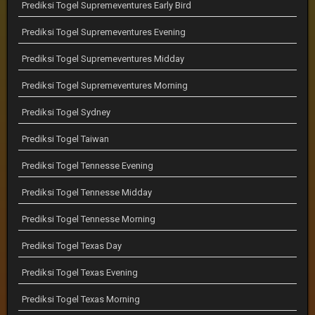
Prediksi Togel Supremeventures Early Bird
Prediksi Togel Supremeventures Evening
Prediksi Togel Supremeventures Midday
Prediksi Togel Supremeventures Morning
Prediksi Togel Sydney
Prediksi Togel Taiwan
Prediksi Togel Tennesse Evening
Prediksi Togel Tennesse Midday
Prediksi Togel Tennesse Morning
Prediksi Togel Texas Day
Prediksi Togel Texas Evening
Prediksi Togel Texas Morning