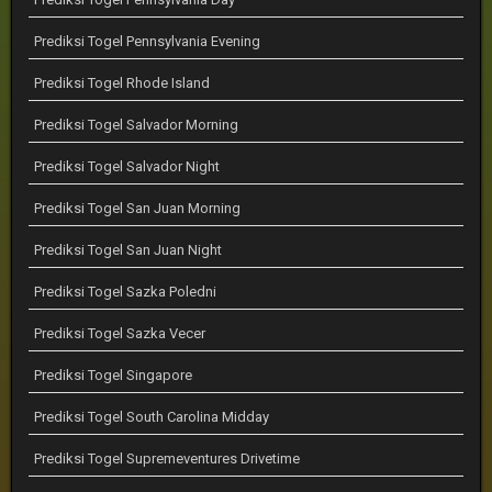
Prediksi Togel Pennsylvania Evening
Prediksi Togel Rhode Island
Prediksi Togel Salvador Morning
Prediksi Togel Salvador Night
Prediksi Togel San Juan Morning
Prediksi Togel San Juan Night
Prediksi Togel Sazka Poledni
Prediksi Togel Sazka Vecer
Prediksi Togel Singapore
Prediksi Togel South Carolina Midday
Prediksi Togel Supremeventures Drivetime