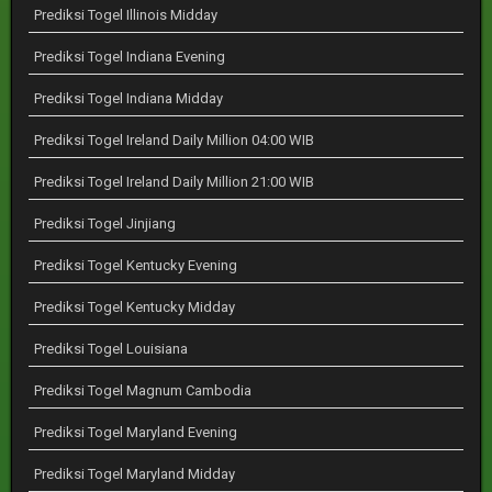
Prediksi Togel Illinois Midday
Prediksi Togel Indiana Evening
Prediksi Togel Indiana Midday
Prediksi Togel Ireland Daily Million 04:00 WIB
Prediksi Togel Ireland Daily Million 21:00 WIB
Prediksi Togel Jinjiang
Prediksi Togel Kentucky Evening
Prediksi Togel Kentucky Midday
Prediksi Togel Louisiana
Prediksi Togel Magnum Cambodia
Prediksi Togel Maryland Evening
Prediksi Togel Maryland Midday