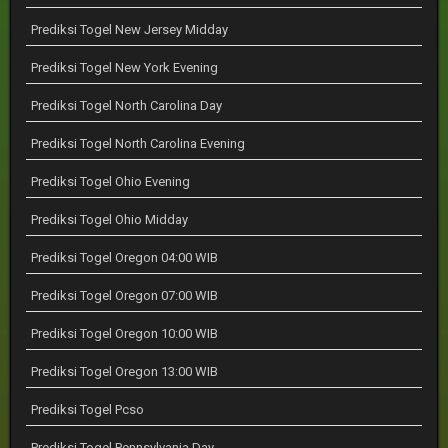
Prediksi Togel New Jersey Midday
Prediksi Togel New York Evening
Prediksi Togel North Carolina Day
Prediksi Togel North Carolina Evening
Prediksi Togel Ohio Evening
Prediksi Togel Ohio Midday
Prediksi Togel Oregon 04:00 WIB
Prediksi Togel Oregon 07:00 WIB
Prediksi Togel Oregon 10:00 WIB
Prediksi Togel Oregon 13:00 WIB
Prediksi Togel Pcso
Prediksi Togel Pennsylvania Day