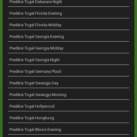
Prediksi Togel Delaware Night
Prediksi Togel Florida Evening
Prediksi Togel Florida Midday
Prediksi Togel Georgia Evening
Prediksi Togel Georgia Midday
Prediksi Togel Georgia Night
Prediksi Togel Germany Plus5
Prediksi Togel Gwangju Day
Prediksi Togel Gwangju Morning
Prediksi Togel Hollywood
Prediksi Togel Hongkong
Prediksi Togel Illinois Evening