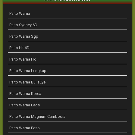
Paito Warna
Paito Sydney 6D
Paito Warna Sgp
Paito Hk 6D
Paito Warna Hk
Paito Warna Lengkap
Paito Warna BullsEye
Paito Warna Korea
Paito Warna Laos
Paito Warna Magnum Cambodia
Paito Warna Pcso