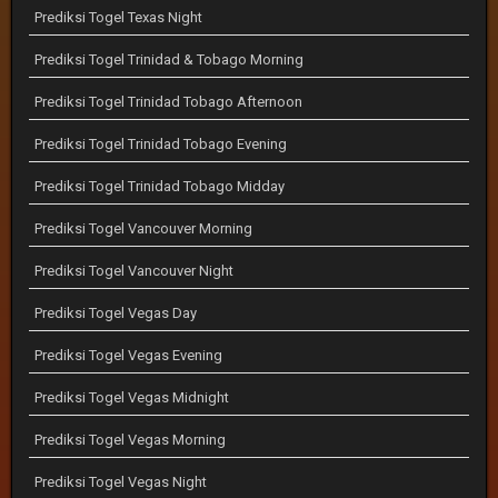
Prediksi Togel Texas Night
Prediksi Togel Trinidad & Tobago Morning
Prediksi Togel Trinidad Tobago Afternoon
Prediksi Togel Trinidad Tobago Evening
Prediksi Togel Trinidad Tobago Midday
Prediksi Togel Vancouver Morning
Prediksi Togel Vancouver Night
Prediksi Togel Vegas Day
Prediksi Togel Vegas Evening
Prediksi Togel Vegas Midnight
Prediksi Togel Vegas Morning
Prediksi Togel Vegas Night