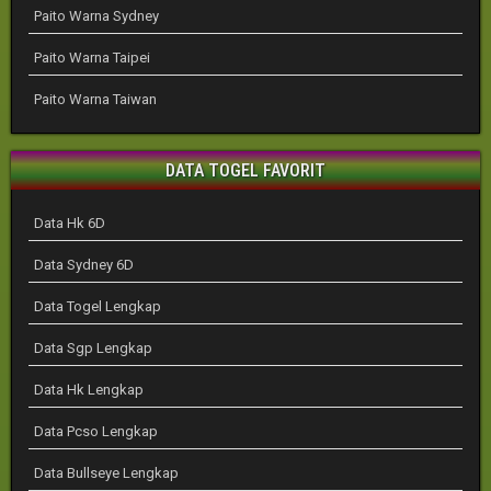
Paito Warna Sydney
Paito Warna Taipei
Paito Warna Taiwan
DATA TOGEL FAVORIT
Data Hk 6D
Data Sydney 6D
Data Togel Lengkap
Data Sgp Lengkap
Data Hk Lengkap
Data Pcso Lengkap
Data Bullseye Lengkap