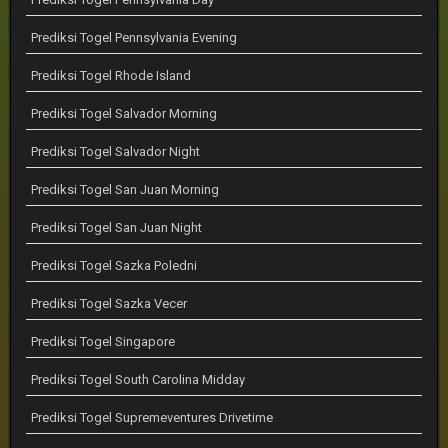
Prediksi Togel Pennsylvania Evening
Prediksi Togel Rhode Island
Prediksi Togel Salvador Morning
Prediksi Togel Salvador Night
Prediksi Togel San Juan Morning
Prediksi Togel San Juan Night
Prediksi Togel Sazka Poledni
Prediksi Togel Sazka Vecer
Prediksi Togel Singapore
Prediksi Togel South Carolina Midday
Prediksi Togel Supremeventures Drivetime