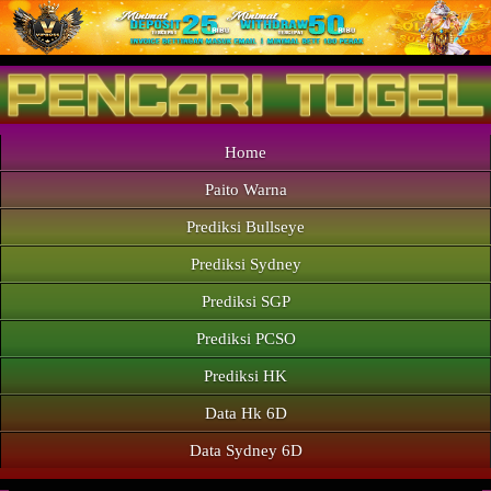
Home
Paito Warna
Prediksi Bullseye
Prediksi Sydney
Prediksi SGP
Prediksi PCSO
Prediksi HK
Data Hk 6D
Data Sydney 6D