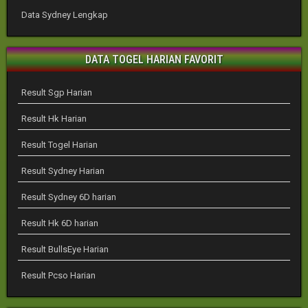
Data Sydney Lengkap
DATA TOGEL HARIAN FAVORIT
Result Sgp Harian
Result Hk Harian
Result Togel Harian
Result Sydney Harian
Result Sydney 6D harian
Result Hk 6D harian
Result BullsEye Harian
Result Pcso Harian