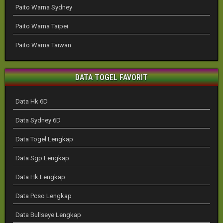
Paito Warna Sydney
Paito Warna Taipei
Paito Warna Taiwan
DATA TOGEL FAVORIT
Data Hk 6D
Data Sydney 6D
Data Togel Lengkap
Data Sgp Lengkap
Data Hk Lengkap
Data Pcso Lengkap
Data Bullseye Lengkap