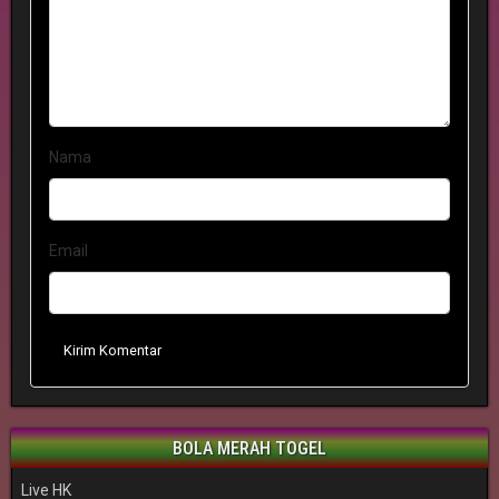
Nama
Email
Kirim Komentar
BOLA MERAH TOGEL
Live HK