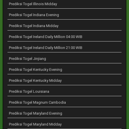
Prediksi Togel Illinois Midday
Prediksi Togel Indiana Evening
Prediksi Togel Indiana Midday
Prediksi Togel Ireland Daily Million 04:00 WIB
Prediksi Togel Ireland Daily Million 21:00 WIB
Prediksi Togel Jinjiang
Prediksi Togel Kentucky Evening
Prediksi Togel Kentucky Midday
Prediksi Togel Louisiana
Prediksi Togel Magnum Cambodia
Prediksi Togel Maryland Evening
Prediksi Togel Maryland Midday