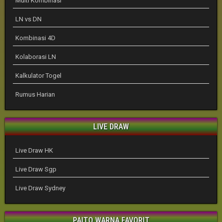
Multi Kombinasi
LN vs DN
Kombinasi 4D
Kolaborasi LN
Kalkulator Togel
Rumus Harian
LIVE DRAW
Live Draw HK
Live Draw Sgp
Live Draw Sydney
PAITO WARNA FAVORIT