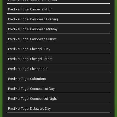
Prediksi Togel Canberra Night
Prediksi Togel Caribbean Evening
Prediksi Togel Caribbean Midday
Prediksi Togel Caribbean Sunset
Prediksi Togel Chengdu Day
Prediksi Togel Chengdu Night
Prediksi Togel Chinapools
Prediksi Togel Colombus
Prediksi Togel Connecticut Day
Prediksi Togel Connecticut Night
Prediksi Togel Delaware Day