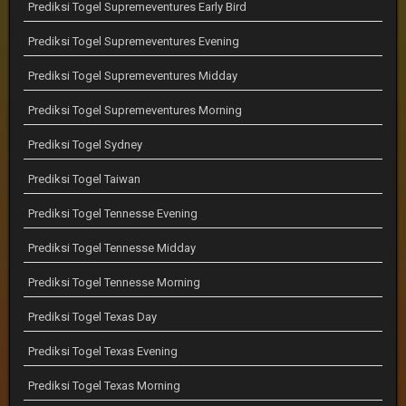
Prediksi Togel Supremeventures Early Bird
Prediksi Togel Supremeventures Evening
Prediksi Togel Supremeventures Midday
Prediksi Togel Supremeventures Morning
Prediksi Togel Sydney
Prediksi Togel Taiwan
Prediksi Togel Tennesse Evening
Prediksi Togel Tennesse Midday
Prediksi Togel Tennesse Morning
Prediksi Togel Texas Day
Prediksi Togel Texas Evening
Prediksi Togel Texas Morning