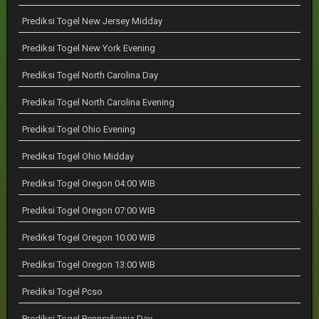
Prediksi Togel New Jersey Midday
Prediksi Togel New York Evening
Prediksi Togel North Carolina Day
Prediksi Togel North Carolina Evening
Prediksi Togel Ohio Evening
Prediksi Togel Ohio Midday
Prediksi Togel Oregon 04:00 WIB
Prediksi Togel Oregon 07:00 WIB
Prediksi Togel Oregon 10:00 WIB
Prediksi Togel Oregon 13:00 WIB
Prediksi Togel Pcso
Prediksi Togel Pennsylvania Day