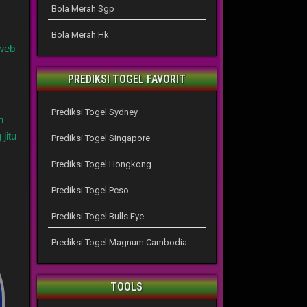
Bola Merah Sgp
Bola Merah Hk
 web
PREDIKSI TOGEL FAVORIT
Prediksi Togel Sydney
n
jitu
Prediksi Togel Singapore
Prediksi Togel Hongkong
Prediksi Togel Pcso
Prediksi Togel Bulls Eye
Prediksi Togel Magnum Cambodia
TOOLS