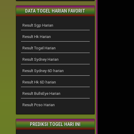
DATA TOGEL HARIAN FAVORIT
Result Sgp Harian
Result Hk Harian
Result Togel Harian
Result Sydney Harian
Result Sydney 6D harian
Result Hk 6D harian
Result BullsEye Harian
Result Pcso Harian
PREDIKSI TOGEL HARI INI