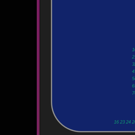
1
2
3
4
5
6
7
16 23 24 2