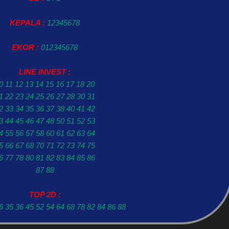
KEPALA :
12345678
EKOR :
012345678
LINE INVEST :
0 11 12 13 14 15 16 17 18 20
1 22 23 24 25 26 27 28 30 31
2 33 34 35 36 37 38 40 41 42
3 44 45 46 47 48 50 51 52 53
4 55 56 57 58 60 61 62 63 64
5 66 67 68 70 71 72 73 74 75
6 77 78 80 81 82 83 84 85 86
87 88
TOP 2D :
6 35 36 45 52 54 64 68 78 82 84 86 88