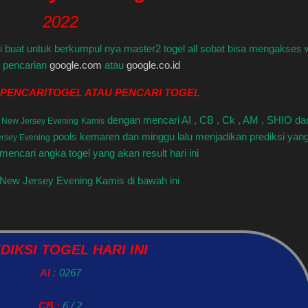
2022
di buat untuk berkumpul nya master2 togel all sobat bisa mengakses
n pencarian
google.com
atau
google.co.id
k
PENCARITOGEL ATAU PENCARI TOGEL
l
dengan mencari AI , CB , Ck , AM , SHIO da
New Jersey Evening
Kamis
pools kemaren dan minggu lalu menjadikan prediksi yang 
rsey Evening
mencari angka togel yang akan result hari ini
si New Jersey Evening Kamis di bawah ini
DIKSI TOGEL HARI INI
AI :
0267
CB :
6 / 2