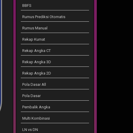
BBFS
Rumus Prediksi Otomatis
Rumus Manual
Rekap Kumat
Rekap Angka CT
Rekap Angka 3D
Rekap Angka 2D
Pola Dasar All
Pola Dasar
Pembalik Angka
Multi Kombinasi
LN vs DN