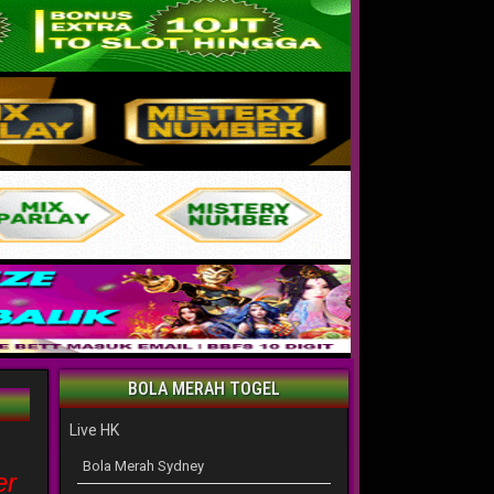
BOLA MERAH TOGEL
Live HK
Bola Merah Sydney
er