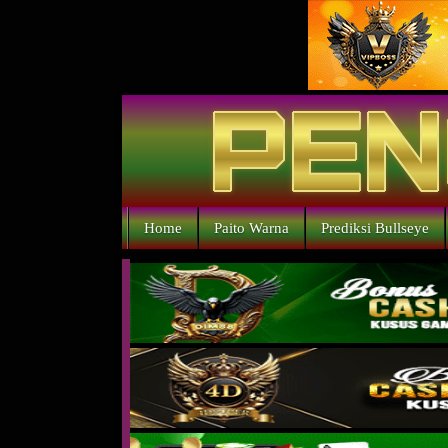
Home
Paito Warna
Prediksi Bullseye