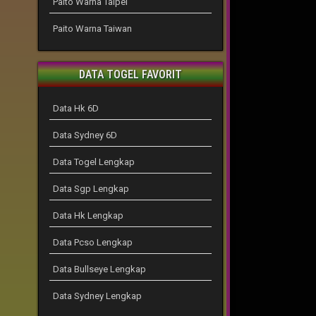
Paito Warna Taipei
Paito Warna Taiwan
DATA TOGEL FAVORIT
Data Hk 6D
Data Sydney 6D
Data Togel Lengkap
Data Sgp Lengkap
Data Hk Lengkap
Data Pcso Lengkap
Data Bullseye Lengkap
Data Sydney Lengkap