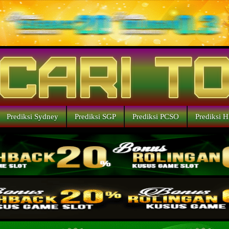
Prediksi Sydney
Prediksi SGP
Prediksi PCSO
Prediksi 