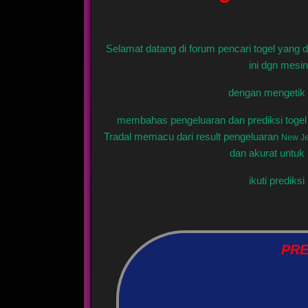
Selamat datang di forum pencari togel yang 
ini dgn mesi
dengan mengeti
membahas pengeluaran dan prediksi toge
Tradal memacu dari result pengeluaran
New Je
dan akurat untuk 
ikuti predik
PRE