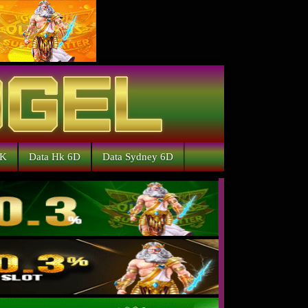
HK
Data Hk 6D
Data Sydney 6D