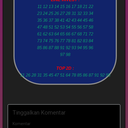
11 12 13 14 15 16 17 18 21 22
23 24 25 26 27 28 31 32 33 34
35 36 37 38 41 42 43 44 45 46
47 48 51 52 53 54 55 56 57 58
61 62 63 64 65 66 67 68 71 72
73 74 75 76 77 78 81 82 83 84
85 86 87 88 91 92 93 94 95 96
97 98
TOP 2D :
11 26 28 31 35 45 47 51 64 78 85 86 87 91 92 95
Tinggalkan Komentar
Komentar