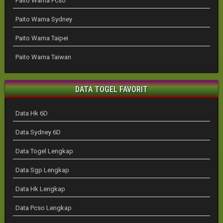
Paito Warna Pcso
Paito Warna Sydney
Paito Warna Taipei
Paito Warna Taiwan
DATA TOGEL FAVORIT
Data Hk 6D
Data Sydney 6D
Data Togel Lengkap
Data Sgp Lengkap
Data Hk Lengkap
Data Pcso Lengkap