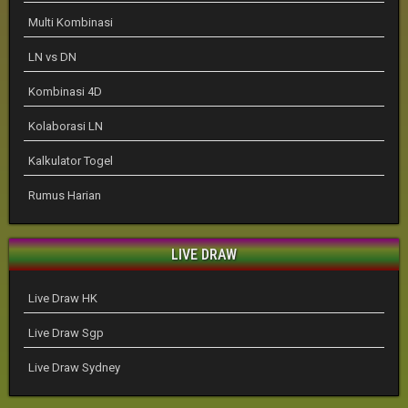
Multi Kombinasi
LN vs DN
Kombinasi 4D
Kolaborasi LN
Kalkulator Togel
Rumus Harian
LIVE DRAW
Live Draw HK
Live Draw Sgp
Live Draw Sydney