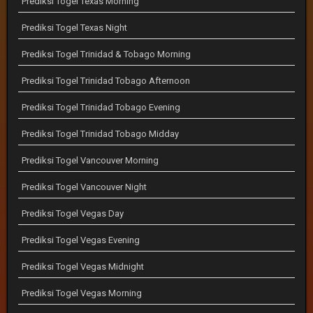
Prediksi Togel Texas Morning
Prediksi Togel Texas Night
Prediksi Togel Trinidad & Tobago Morning
Prediksi Togel Trinidad Tobago Afternoon
Prediksi Togel Trinidad Tobago Evening
Prediksi Togel Trinidad Tobago Midday
Prediksi Togel Vancouver Morning
Prediksi Togel Vancouver Night
Prediksi Togel Vegas Day
Prediksi Togel Vegas Evening
Prediksi Togel Vegas Midnight
Prediksi Togel Vegas Morning