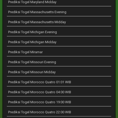
Prediksi Togel Maryland Midday
Prediksi Togel Massachusetts Evening
Prediksi Togel Massachusetts Midday
Prediksi Togel Michigan Evening
Prediksi Togel Michigan Midday
Prediksi Togel Miramar
Prediksi Togel Missouri Evening
Prediksi Togel Missouri Midday
Prediksi Togel Morocco Quatro 01:01 WIB
Prediksi Togel Morocco Quatro 04:00 WIB
Prediksi Togel Morocco Quatro 19:00 WIB
Prediksi Togel Morocco Quatro 22:00 WIB