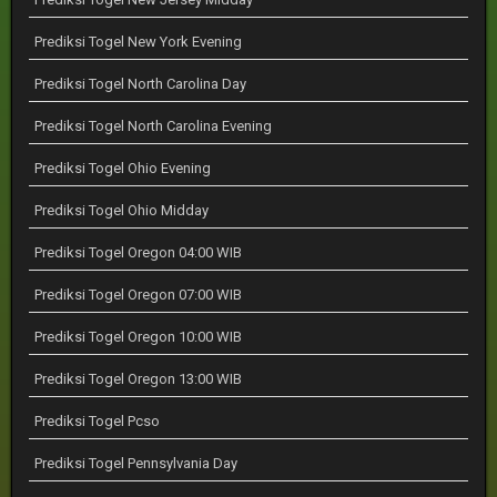
Prediksi Togel New York Evening
Prediksi Togel North Carolina Day
Prediksi Togel North Carolina Evening
Prediksi Togel Ohio Evening
Prediksi Togel Ohio Midday
Prediksi Togel Oregon 04:00 WIB
Prediksi Togel Oregon 07:00 WIB
Prediksi Togel Oregon 10:00 WIB
Prediksi Togel Oregon 13:00 WIB
Prediksi Togel Pcso
Prediksi Togel Pennsylvania Day