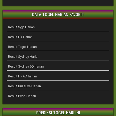
DATA TOGEL HARIAN FAVORIT
Result Sgp Harian
Result Hk Harian
Result Togel Harian
Result Sydney Harian
Result Sydney 6D harian
Result Hk 6D harian
Result BullsEye Harian
Result Pcso Harian
PREDIKSI TOGEL HARI INI