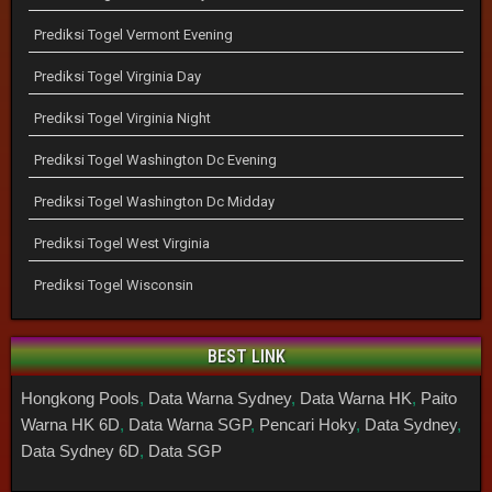
Prediksi Togel Vermont Evening
Prediksi Togel Virginia Day
Prediksi Togel Virginia Night
Prediksi Togel Washington Dc Evening
Prediksi Togel Washington Dc Midday
Prediksi Togel West Virginia
Prediksi Togel Wisconsin
BEST LINK
Hongkong Pools
,
Data Warna Sydney
,
Data Warna HK
,
Paito
Warna HK 6D
,
Data Warna SGP
,
Pencari Hoky
,
Data Sydney
,
Data Sydney 6D
,
Data SGP