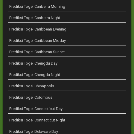
Prediksi Togel Canberra Morning
Prediksi Togel Canberra Night
Prediksi Togel Caribbean Evening
Prediksi Togel Caribbean Midday
Prediksi Togel Caribbean Sunset
Prediksi Togel Chengdu Day
Prediksi Togel Chengdu Night
Prediksi Togel Chinapools
Prediksi Togel Colombus
Prediksi Togel Connecticut Day
Prediksi Togel Connecticut Night
Prediksi Togel Delaware Day