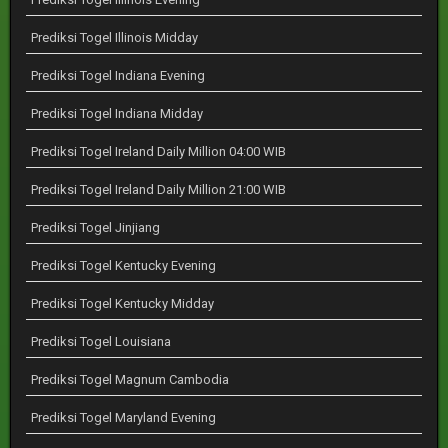
Prediksi Togel Illinois Midday
Prediksi Togel Indiana Evening
Prediksi Togel Indiana Midday
Prediksi Togel Ireland Daily Million 04:00 WIB
Prediksi Togel Ireland Daily Million 21:00 WIB
Prediksi Togel Jinjiang
Prediksi Togel Kentucky Evening
Prediksi Togel Kentucky Midday
Prediksi Togel Louisiana
Prediksi Togel Magnum Cambodia
Prediksi Togel Maryland Evening