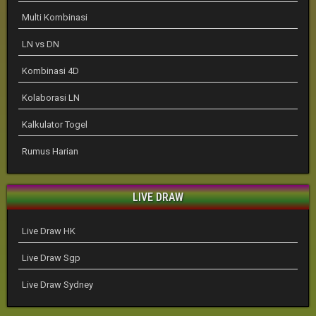
Multi Kombinasi
LN vs DN
Kombinasi 4D
Kolaborasi LN
Kalkulator Togel
Rumus Harian
LIVE DRAW
Live Draw HK
Live Draw Sgp
Live Draw Sydney