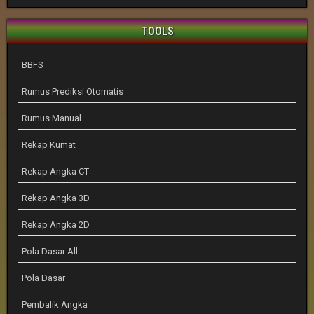
TOOLS
BBFS
Rumus Prediksi Otomatis
Rumus Manual
Rekap Kumat
Rekap Angka CT
Rekap Angka 3D
Rekap Angka 2D
Pola Dasar All
Pola Dasar
Pembalik Angka