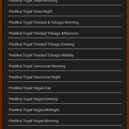
Prediksi Togel Texas Morning
Prediksi Togel Texas Night
Prediksi Togel Trinidad & Tobago Morning
Prediksi Togel Trinidad Tobago Afternoon
Prediksi Togel Trinidad Tobago Evening
Prediksi Togel Trinidad Tobago Midday
Prediksi Togel Vancouver Morning
Prediksi Togel Vancouver Night
Prediksi Togel Vegas Day
Prediksi Togel Vegas Evening
Prediksi Togel Vegas Midnight
Prediksi Togel Vegas Morning