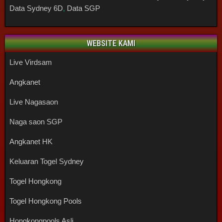
Data Sydney 6D
,
Data SGP
WEBSITE KAMI
Live Virdsam
Angkanet
Live Nagasaon
Naga saon SGP
Angkanet HK
Keluaran Togel Sydney
Togel Hongkong
Togel Hongkong Pools
Hongkongpools Asli