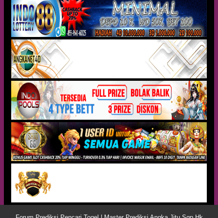
Forum Prediksi Pencari Togel | Master Prediksi Angka Jitu Sgp Hk