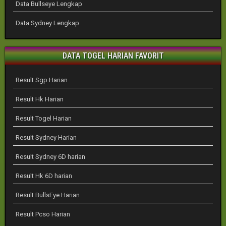
Data Bullseye Lengkap
Data Sydney Lengkap
DATA TOGEL HARIAN FAVORIT
Result Sgp Harian
Result Hk Harian
Result Togel Harian
Result Sydney Harian
Result Sydney 6D harian
Result Hk 6D harian
Result BullsEye Harian
Result Pcso Harian