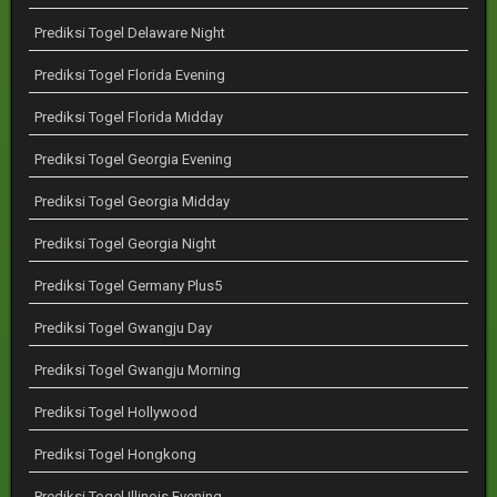
Prediksi Togel Delaware Night
Prediksi Togel Florida Evening
Prediksi Togel Florida Midday
Prediksi Togel Georgia Evening
Prediksi Togel Georgia Midday
Prediksi Togel Georgia Night
Prediksi Togel Germany Plus5
Prediksi Togel Gwangju Day
Prediksi Togel Gwangju Morning
Prediksi Togel Hollywood
Prediksi Togel Hongkong
Prediksi Togel Illinois Evening