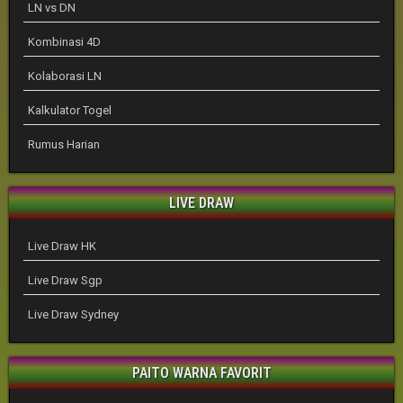
LN vs DN
Kombinasi 4D
Kolaborasi LN
Kalkulator Togel
Rumus Harian
LIVE DRAW
Live Draw HK
Live Draw Sgp
Live Draw Sydney
PAITO WARNA FAVORIT