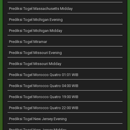
Prediksi Togel Massachusetts Midday
Prediksi Togel Michigan Evening
Prediksi Togel Michigan Midday
Prediksi Togel Miramar
Prediksi Togel Missouri Evening
Prediksi Togel Missouri Midday
Prediksi Togel Morocco Quatro 01:01 WIB
Prediksi Togel Morocco Quatro 04:00 WIB
Prediksi Togel Morocco Quatro 19:00 WIB
Prediksi Togel Morocco Quatro 22:00 WIB
Prediksi Togel New Jersey Evening
Prediksi Togel New Jersey Midday