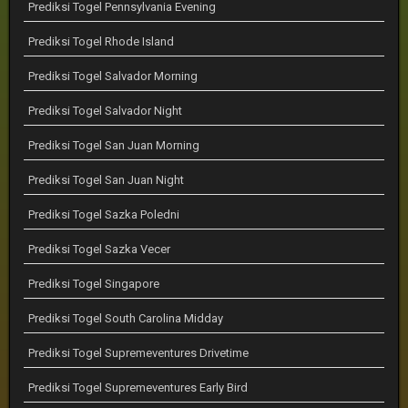
Prediksi Togel Pennsylvania Evening
Prediksi Togel Rhode Island
Prediksi Togel Salvador Morning
Prediksi Togel Salvador Night
Prediksi Togel San Juan Morning
Prediksi Togel San Juan Night
Prediksi Togel Sazka Poledni
Prediksi Togel Sazka Vecer
Prediksi Togel Singapore
Prediksi Togel South Carolina Midday
Prediksi Togel Supremeventures Drivetime
Prediksi Togel Supremeventures Early Bird