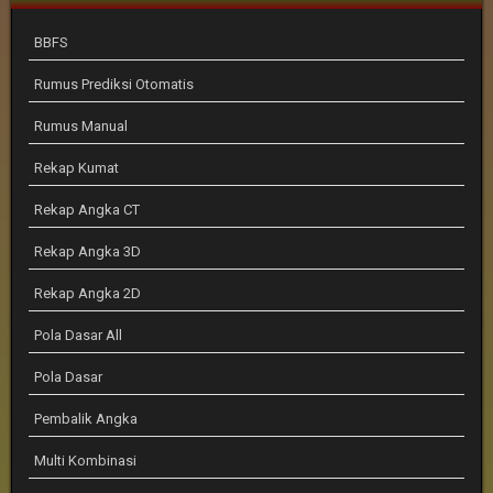
BBFS
Rumus Prediksi Otomatis
Rumus Manual
Rekap Kumat
Rekap Angka CT
Rekap Angka 3D
Rekap Angka 2D
Pola Dasar All
Pola Dasar
Pembalik Angka
Multi Kombinasi