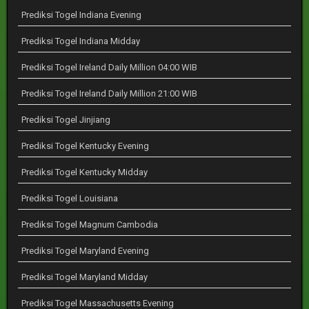
Prediksi Togel Indiana Evening
Prediksi Togel Indiana Midday
Prediksi Togel Ireland Daily Million 04:00 WIB
Prediksi Togel Ireland Daily Million 21:00 WIB
Prediksi Togel Jinjiang
Prediksi Togel Kentucky Evening
Prediksi Togel Kentucky Midday
Prediksi Togel Louisiana
Prediksi Togel Magnum Cambodia
Prediksi Togel Maryland Evening
Prediksi Togel Maryland Midday
Prediksi Togel Massachusetts Evening