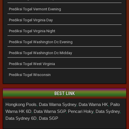
Prediksi Togel Vermont Evening
Prediksi Togel Virginia Day
Prediksi Togel Virginia Night
Prediksi Togel Washington Dc Evening
Prediksi Togel Washington Dc Midday
Prediksi Togel West Virginia
Prediksi Togel Wisconsin
BEST LINK
Hongkong Pools
,
Data Warna Sydney
,
Data Warna HK
,
Paito
Warna HK 6D
,
Data Warna SGP
,
Pencari Hoky
,
Data Sydney
,
Data Sydney 6D
,
Data SGP