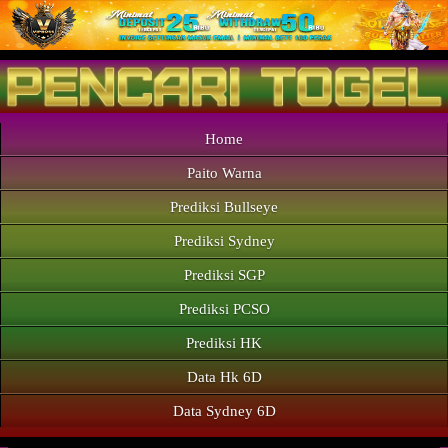
Home
Paito Warna
Prediksi Bullseye
Prediksi Sydney
Prediksi SGP
Prediksi PCSO
Prediksi HK
Data Hk 6D
Data Sydney 6D