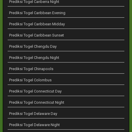
Prediksi Togel Canberra Night
Prediksi Togel Caribbean Evening
Prediksi Togel Caribbean Midday
Prediksi Togel Caribbean Sunset
Prediksi Togel Chengdu Day
Prediksi Togel Chengdu Night
Prediksi Togel Chinapools
Prediksi Togel Colombus
Prediksi Togel Connecticut Day
Prediksi Togel Connecticut Night
Prediksi Togel Delaware Day
Prediksi Togel Delaware Night