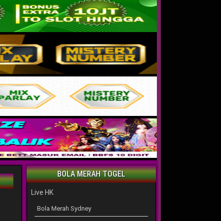
BOLA MERAH TOGEL
Live HK
Bola Merah Sydney