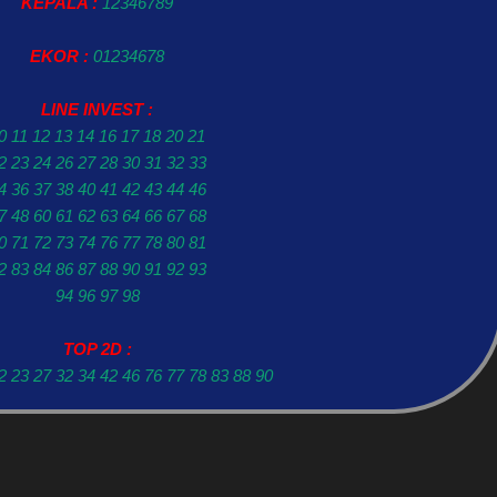
KEPALA :
12346789
EKOR :
01234678
LINE INVEST :
0 11 12 13 14 16 17 18 20 21
2 23 24 26 27 28 30 31 32 33
4 36 37 38 40 41 42 43 44 46
7 48 60 61 62 63 64 66 67 68
0 71 72 73 74 76 77 78 80 81
2 83 84 86 87 88 90 91 92 93
94 96 97 98
TOP 2D :
2 23 27 32 34 42 46 76 77 78 83 88 90