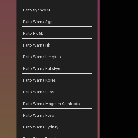
Paito Sydney 6D
Paito Warna Sgp
Paito Hk 6D
Paito Warna Hk
Paito Warna Lengkap
Paito Warna BullsEye
Paito Warna Korea
Paito Warna Laos
Paito Warna Magnum Cambodia
Paito Warna Pcso
Paito Warna Sydney