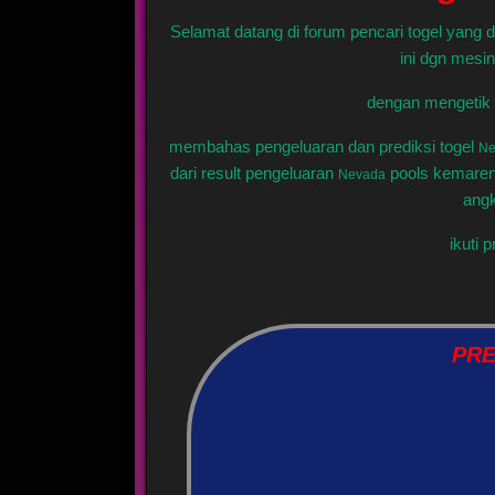
Selamat datang di forum pencari togel yang 
ini dgn mesi
dengan mengeti
membahas pengeluaran dan prediksi togel
Ne
dari result pengeluaran
pools kemaren 
Nevada
angk
ikuti 
PRE