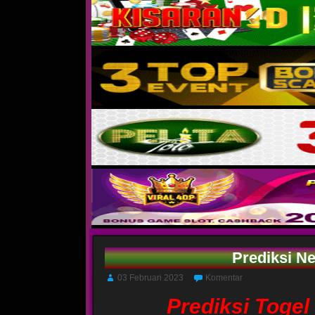
Prediksi N
03 Februari 2023
Komentar
Prediksi Toge