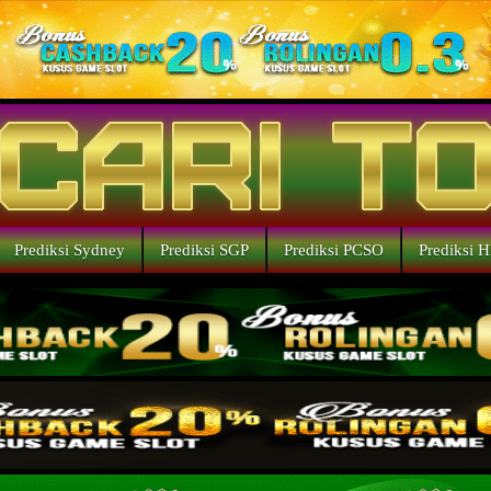
Prediksi Sydney
Prediksi SGP
Prediksi PCSO
Prediksi 