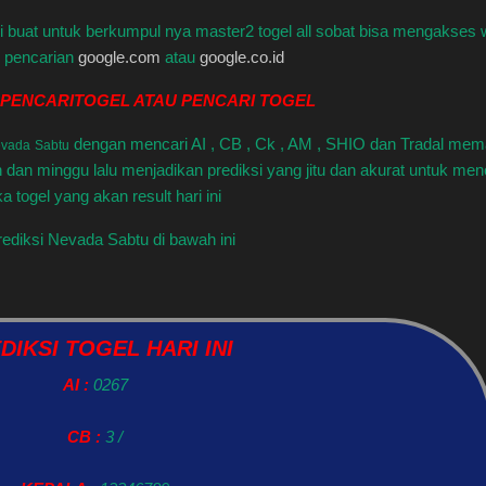
di buat untuk berkumpul nya master2 togel all sobat bisa mengakses
n pencarian
google.com
atau
google.co.id
k
PENCARITOGEL ATAU PENCARI TOGEL
dengan mencari AI , CB , Ck , AM , SHIO dan Tradal me
vada
Sabtu
dan minggu lalu menjadikan prediksi yang jitu dan akurat untuk men
a togel yang akan result hari ini
prediksi Nevada Sabtu di bawah ini
DIKSI TOGEL HARI INI
AI :
0267
CB :
3 /