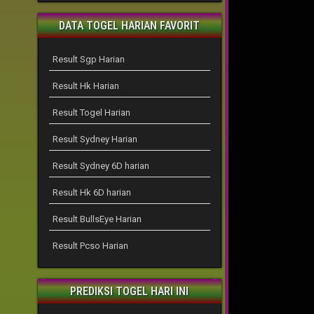
DATA TOGEL HARIAN FAVORIT
Result Sgp Harian
Result Hk Harian
Result Togel Harian
Result Sydney Harian
Result Sydney 6D harian
Result Hk 6D harian
Result BullsEye Harian
Result Pcso Harian
PREDIKSI TOGEL HARI INI