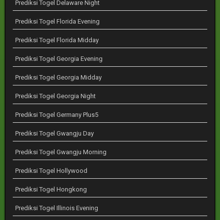
Prediksi Togel Delaware Night
Prediksi Togel Florida Evening
Prediksi Togel Florida Midday
Prediksi Togel Georgia Evening
Prediksi Togel Georgia Midday
Prediksi Togel Georgia Night
Prediksi Togel Germany Plus5
Prediksi Togel Gwangju Day
Prediksi Togel Gwangju Morning
Prediksi Togel Hollywood
Prediksi Togel Hongkong
Prediksi Togel Illinois Evening