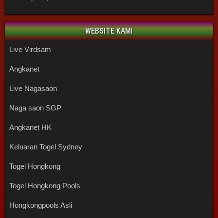
WEBSITE KAMI
Live Virdsam
Angkanet
Live Nagasaon
Naga saon SGP
Angkanet HK
Keluaran Togel Sydney
Togel Hongkong
Togel Hongkong Pools
Hongkongpools Asli