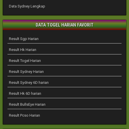
Data Sydney Lengkap
DATA TOGEL HARIAN FAVORIT
Result Sgp Harian
Result Hk Harian
Result Togel Harian
Result Sydney Harian
Result Sydney 6D harian
Result Hk 6D harian
Result BullsEye Harian
Result Pcso Harian