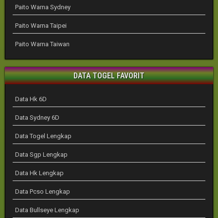
Paito Warna Sydney
Paito Warna Taipei
Paito Warna Taiwan
DATA TOGEL FAVORIT
Data Hk 6D
Data Sydney 6D
Data Togel Lengkap
Data Sgp Lengkap
Data Hk Lengkap
Data Pcso Lengkap
Data Bullseye Lengkap