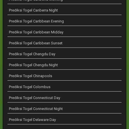
Prediksi Togel Canberra Night
Prediksi Togel Caribbean Evening
Prediksi Togel Caribbean Midday
Prediksi Togel Caribbean Sunset
Prediksi Togel Chengdu Day
Prediksi Togel Chengdu Night
Prediksi Togel Chinapools
Prediksi Togel Colombus
Prediksi Togel Connecticut Day
Prediksi Togel Connecticut Night
Prediksi Togel Delaware Day