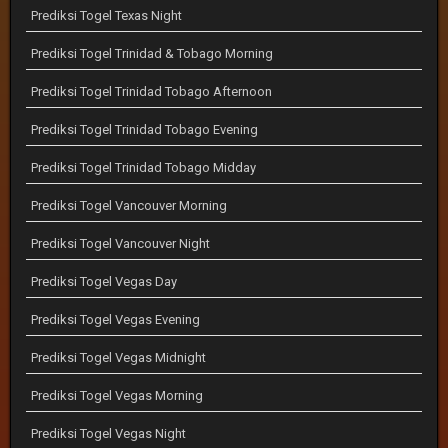
Prediksi Togel Texas Night
Prediksi Togel Trinidad & Tobago Morning
Prediksi Togel Trinidad Tobago Afternoon
Prediksi Togel Trinidad Tobago Evening
Prediksi Togel Trinidad Tobago Midday
Prediksi Togel Vancouver Morning
Prediksi Togel Vancouver Night
Prediksi Togel Vegas Day
Prediksi Togel Vegas Evening
Prediksi Togel Vegas Midnight
Prediksi Togel Vegas Morning
Prediksi Togel Vegas Night