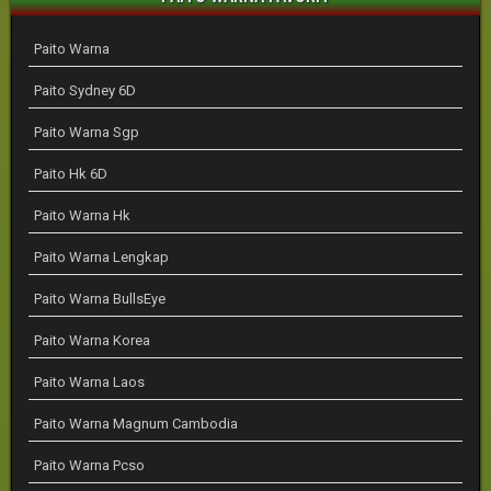
Paito Warna
Paito Sydney 6D
Paito Warna Sgp
Paito Hk 6D
Paito Warna Hk
Paito Warna Lengkap
Paito Warna BullsEye
Paito Warna Korea
Paito Warna Laos
Paito Warna Magnum Cambodia
Paito Warna Pcso