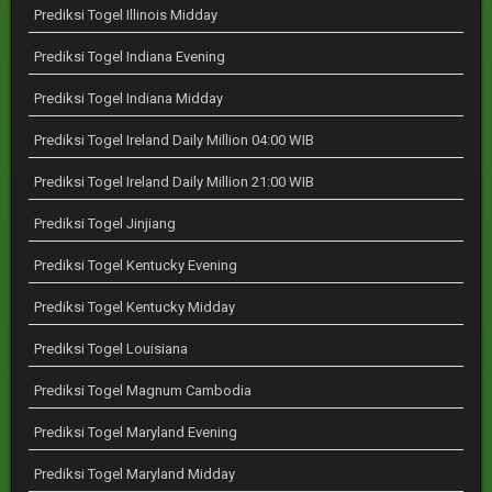
Prediksi Togel Illinois Midday
Prediksi Togel Indiana Evening
Prediksi Togel Indiana Midday
Prediksi Togel Ireland Daily Million 04:00 WIB
Prediksi Togel Ireland Daily Million 21:00 WIB
Prediksi Togel Jinjiang
Prediksi Togel Kentucky Evening
Prediksi Togel Kentucky Midday
Prediksi Togel Louisiana
Prediksi Togel Magnum Cambodia
Prediksi Togel Maryland Evening
Prediksi Togel Maryland Midday