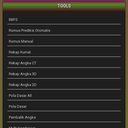
TOOLS
BBFS
Rumus Prediksi Otomatis
Rumus Manual
Rekap Kumat
Rekap Angka CT
Rekap Angka 3D
Rekap Angka 2D
Pola Dasar All
Pola Dasar
Pembalik Angka