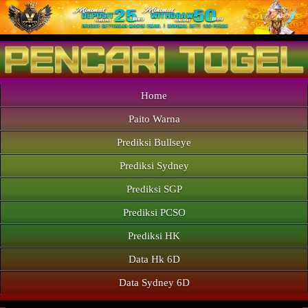
Home
Paito Warna
Prediksi Bullseye
Prediksi Sydney
Prediksi SGP
Prediksi PCSO
Prediksi HK
Data Hk 6D
Data Sydney 6D