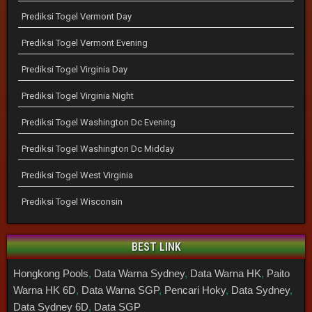
Prediksi Togel Vermont Day
Prediksi Togel Vermont Evening
Prediksi Togel Virginia Day
Prediksi Togel Virginia Night
Prediksi Togel Washington Dc Evening
Prediksi Togel Washington Dc Midday
Prediksi Togel West Virginia
Prediksi Togel Wisconsin
BEST LINK
Hongkong Pools
,
Data Warna Sydney
,
Data Warna HK
,
Paito
Warna HK 6D
,
Data Warna SGP
,
Pencari Hoky
,
Data Sydney
,
Data Sydney 6D
,
Data SGP