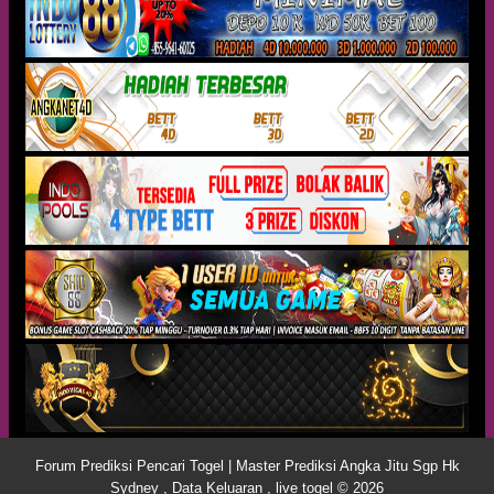
Forum Prediksi Pencari Togel | Master Prediksi Angka Jitu Sgp Hk
Sydney , Data Keluaran , live togel © 2026