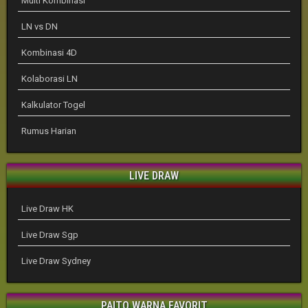
Multi Kombinasi
LN vs DN
Kombinasi 4D
Kolaborasi LN
Kalkulator Togel
Rumus Harian
LIVE DRAW
Live Draw HK
Live Draw Sgp
Live Draw Sydney
PAITO WARNA FAVORIT