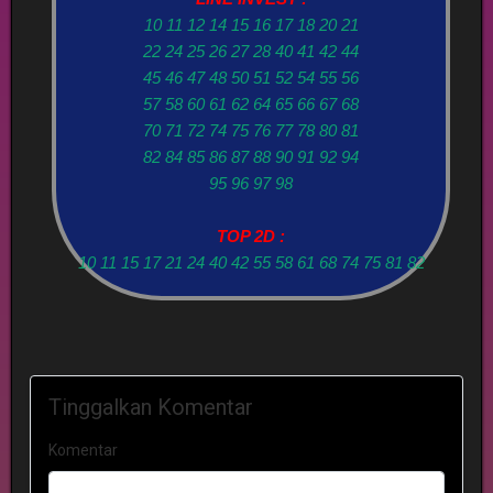
10 11 12 14 15 16 17 18 20 21
22 24 25 26 27 28 40 41 42 44
45 46 47 48 50 51 52 54 55 56
57 58 60 61 62 64 65 66 67 68
70 71 72 74 75 76 77 78 80 81
82 84 85 86 87 88 90 91 92 94
95 96 97 98
TOP 2D :
10 11 15 17 21 24 40 42 55 58 61 68 74 75 81 82
Tinggalkan Komentar
Komentar