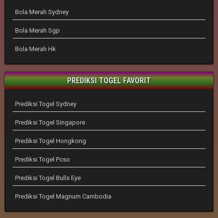
Bola Merah Sydney
Bola Merah Sgp
Bola Merah Hk
PREDIKSI TOGEL FAVORIT
Prediksi Togel Sydney
Prediksi Togel Singapore
Prediksi Togel Hongkong
Prediksi Togel Pcso
Prediksi Togel Bulls Eye
Prediksi Togel Magnum Cambodia