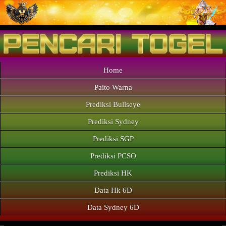
Home
Paito Warna
Prediksi Bullseye
Prediksi Sydney
Prediksi SGP
Prediksi PCSO
Prediksi HK
Data Hk 6D
Data Sydney 6D