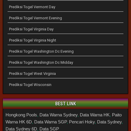
Prediksi Togel Vermont Day
Prediksi Togel Vermont Evening
Prediksi Togel Virginia Day
Prediksi Togel Virginia Night
Prediksi Togel Washington Dc Evening
Prediksi Togel Washington Dc Midday
Prediksi Togel West Virginia
Prediksi Togel Wisconsin
BEST LINK
Hongkong Pools
,
Data Warna Sydney
,
Data Warna HK
,
Paito
Warna HK 6D
,
Data Warna SGP
,
Pencari Hoky
,
Data Sydney
,
Data Sydney 6D
,
Data SGP