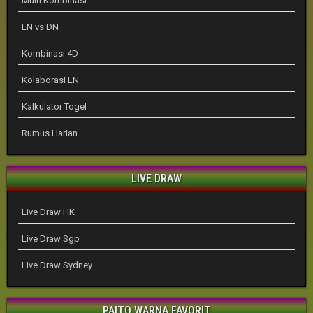
Multi Kombinasi
LN vs DN
Kombinasi 4D
Kolaborasi LN
Kalkulator Togel
Rumus Harian
LIVE DRAW
Live Draw HK
Live Draw Sgp
Live Draw Sydney
PAITO WARNA FAVORIT