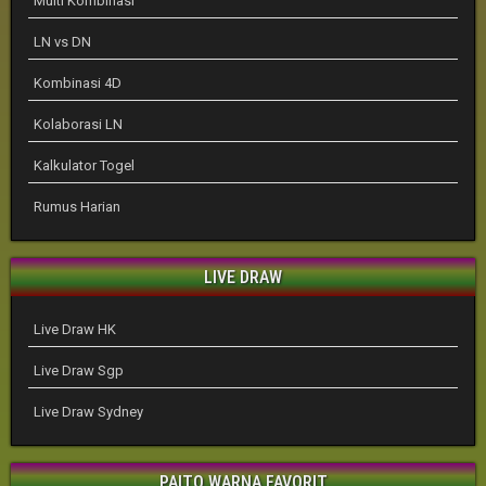
Multi Kombinasi
LN vs DN
Kombinasi 4D
Kolaborasi LN
Kalkulator Togel
Rumus Harian
LIVE DRAW
Live Draw HK
Live Draw Sgp
Live Draw Sydney
PAITO WARNA FAVORIT