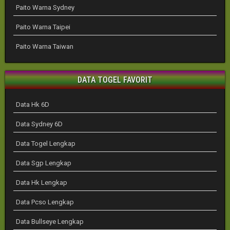
Paito Warna Sydney
Paito Warna Taipei
Paito Warna Taiwan
DATA TOGEL FAVORIT
Data Hk 6D
Data Sydney 6D
Data Togel Lengkap
Data Sgp Lengkap
Data Hk Lengkap
Data Pcso Lengkap
Data Bullseye Lengkap