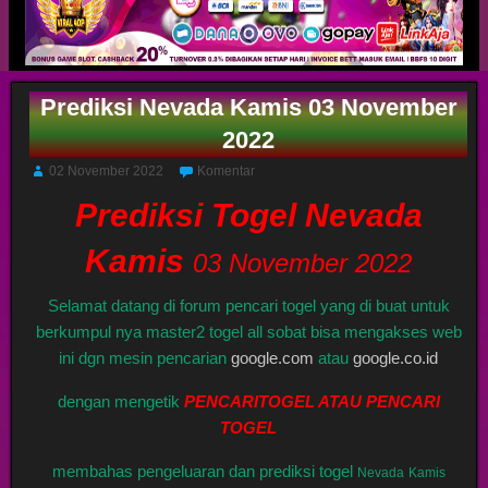
Prediksi Nevada Kamis 03 November
2022
02 November 2022
Komentar
Prediksi Togel Nevada
Kamis
03 November 2022
Selamat datang di forum pencari togel yang di buat untuk
berkumpul nya master2 togel all sobat bisa mengakses web
ini dgn mesin pencarian
google.com
atau
google.co.id
dengan mengetik
PENCARITOGEL ATAU PENCARI
TOGEL
membahas pengeluaran dan prediksi togel
Nevada
Kamis