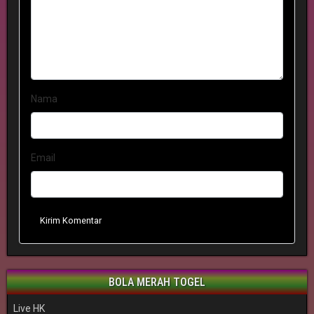
Nama
Email
Kirim Komentar
BOLA MERAH TOGEL
Live HK