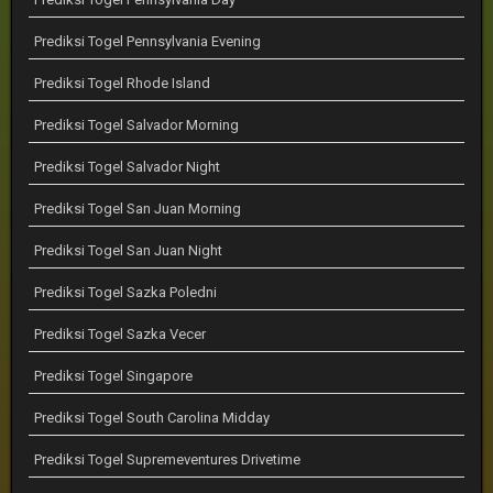
Prediksi Togel Pennsylvania Evening
Prediksi Togel Rhode Island
Prediksi Togel Salvador Morning
Prediksi Togel Salvador Night
Prediksi Togel San Juan Morning
Prediksi Togel San Juan Night
Prediksi Togel Sazka Poledni
Prediksi Togel Sazka Vecer
Prediksi Togel Singapore
Prediksi Togel South Carolina Midday
Prediksi Togel Supremeventures Drivetime