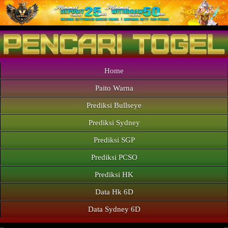
Home
Paito Warna
Prediksi Bullseye
Prediksi Sydney
Prediksi SGP
Prediksi PCSO
Prediksi HK
Data Hk 6D
Data Sydney 6D