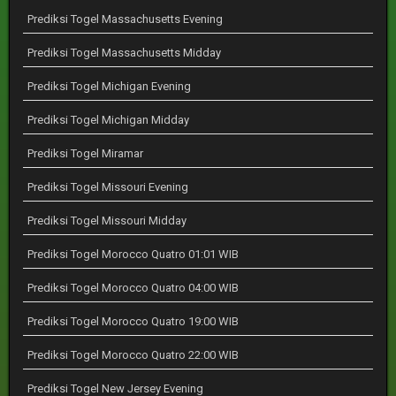
Prediksi Togel Massachusetts Evening
Prediksi Togel Massachusetts Midday
Prediksi Togel Michigan Evening
Prediksi Togel Michigan Midday
Prediksi Togel Miramar
Prediksi Togel Missouri Evening
Prediksi Togel Missouri Midday
Prediksi Togel Morocco Quatro 01:01 WIB
Prediksi Togel Morocco Quatro 04:00 WIB
Prediksi Togel Morocco Quatro 19:00 WIB
Prediksi Togel Morocco Quatro 22:00 WIB
Prediksi Togel New Jersey Evening