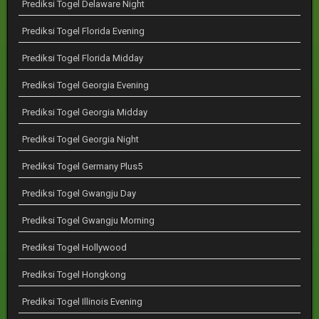
Prediksi Togel Delaware Night
Prediksi Togel Florida Evening
Prediksi Togel Florida Midday
Prediksi Togel Georgia Evening
Prediksi Togel Georgia Midday
Prediksi Togel Georgia Night
Prediksi Togel Germany Plus5
Prediksi Togel Gwangju Day
Prediksi Togel Gwangju Morning
Prediksi Togel Hollywood
Prediksi Togel Hongkong
Prediksi Togel Illinois Evening