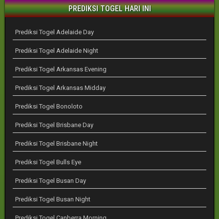
PREDIKSI TOGEL HARI INI
Prediksi Togel Adelaide Day
Prediksi Togel Adelaide Night
Prediksi Togel Arkansas Evening
Prediksi Togel Arkansas Midday
Prediksi Togel Bonoloto
Prediksi Togel Brisbane Day
Prediksi Togel Brisbane Night
Prediksi Togel Bulls Eye
Prediksi Togel Busan Day
Prediksi Togel Busan Night
Prediksi Togel Canberra Morning