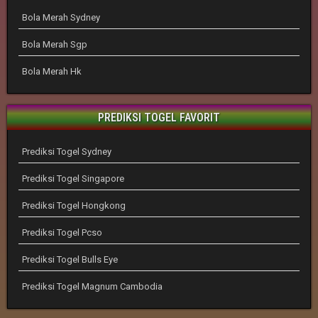
Bola Merah Sydney
Bola Merah Sgp
Bola Merah Hk
PREDIKSI TOGEL FAVORIT
Prediksi Togel Sydney
Prediksi Togel Singapore
Prediksi Togel Hongkong
Prediksi Togel Pcso
Prediksi Togel Bulls Eye
Prediksi Togel Magnum Cambodia