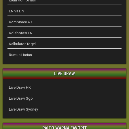
Multi Kombinasi
LN vs DN
Kombinasi 4D
Kolaborasi LN
Kalkulator Togel
Rumus Harian
LIVE DRAW
Live Draw HK
Live Draw Sgp
Live Draw Sydney
PAITO WARNA FAVORIT