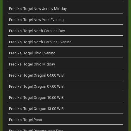
Prediksi Togel New Jersey Midday
Prediksi Togel New York Evening
Prediksi Togel North Carolina Day
Prediksi Togel North Carolina Evening
Prediksi Togel Ohio Evening
Prediksi Togel Ohio Midday
Prediksi Togel Oregon 04:00 WIB
Prediksi Togel Oregon 07:00 WIB
Prediksi Togel Oregon 10:00 WIB
Prediksi Togel Oregon 13:00 WIB
Prediksi Togel Pcso
Prediksi Togel Pennsylvania Day