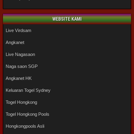
WEBSITE KAMI
Live Virdsam
Angkanet
Live Nagasaon
Naga saon SGP
Angkanet HK
Keluaran Togel Sydney
Togel Hongkong
Togel Hongkong Pools
Hongkongpools Asli