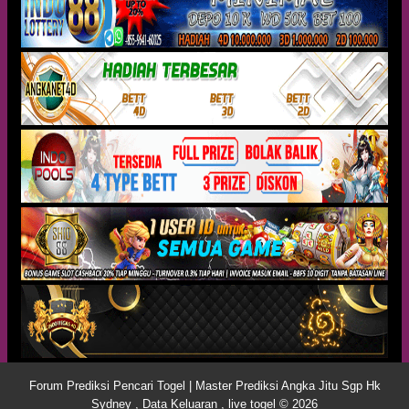
Forum Prediksi Pencari Togel | Master Prediksi Angka Jitu Sgp Hk
Sydney , Data Keluaran , live togel © 2026