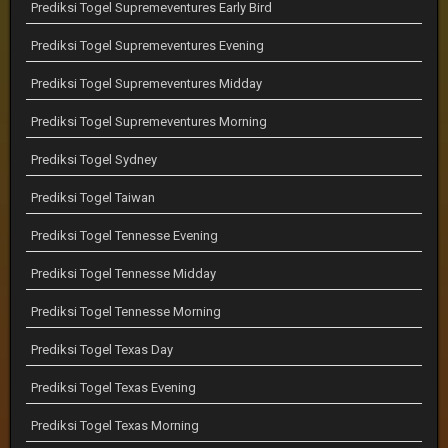
Prediksi Togel Supremeventures Early Bird
Prediksi Togel Supremeventures Evening
Prediksi Togel Supremeventures Midday
Prediksi Togel Supremeventures Morning
Prediksi Togel Sydney
Prediksi Togel Taiwan
Prediksi Togel Tennesse Evening
Prediksi Togel Tennesse Midday
Prediksi Togel Tennesse Morning
Prediksi Togel Texas Day
Prediksi Togel Texas Evening
Prediksi Togel Texas Morning