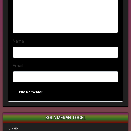
Nama
Email
Kirim Komentar
BOLA MERAH TOGEL
Live HK