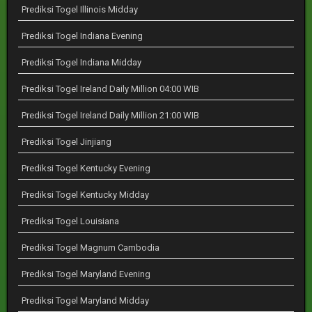
Prediksi Togel Illinois Midday
Prediksi Togel Indiana Evening
Prediksi Togel Indiana Midday
Prediksi Togel Ireland Daily Million 04:00 WIB
Prediksi Togel Ireland Daily Million 21:00 WIB
Prediksi Togel Jinjiang
Prediksi Togel Kentucky Evening
Prediksi Togel Kentucky Midday
Prediksi Togel Louisiana
Prediksi Togel Magnum Cambodia
Prediksi Togel Maryland Evening
Prediksi Togel Maryland Midday