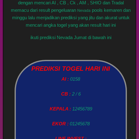
dengan mencari AI , CB , Ck , AM , SHIO dan Tradal
memacu dari result pengeluaran
pools kemaren dan
Nevada
minggu lalu menjadikan prediksi yang jitu dan akurat untuk
mencari angka togel yang akan result hari ini
ikuti prediksi Nevada Jumat di bawah ini
PREDIKSI TOGEL HARI INI
AI :
0158
CB :
2 / 6
KEPALA :
12456789
EKOR :
01245678
LINE INVEST :