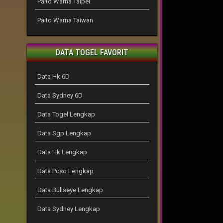
Paito Warna Taipei
Paito Warna Taiwan
DATA TOGEL FAVORIT
Data Hk 6D
Data Sydney 6D
Data Togel Lengkap
Data Sgp Lengkap
Data Hk Lengkap
Data Pcso Lengkap
Data Bullseye Lengkap
Data Sydney Lengkap