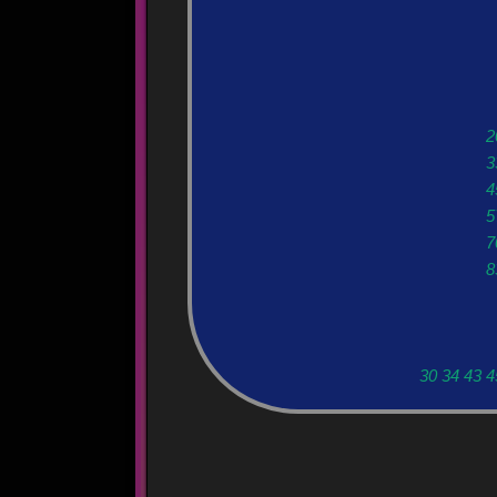
2
3
4
5
7
8
30 34 43 4