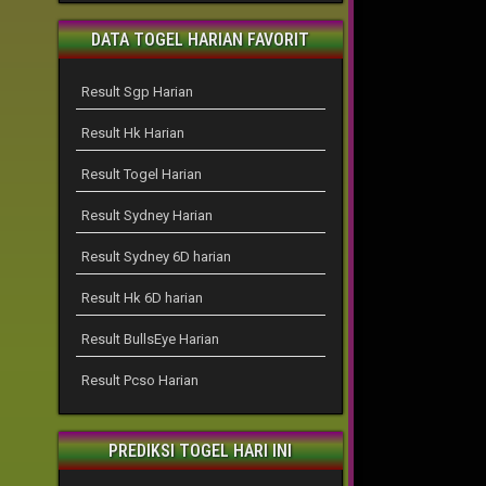
DATA TOGEL HARIAN FAVORIT
Result Sgp Harian
Result Hk Harian
Result Togel Harian
Result Sydney Harian
Result Sydney 6D harian
Result Hk 6D harian
Result BullsEye Harian
Result Pcso Harian
PREDIKSI TOGEL HARI INI