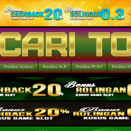
Prediksi Sydney
Prediksi SGP
Prediksi PCSO
Prediksi 