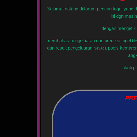
Selamat datang di forum pencari togel yang 
ini dgn mesi
dengan mengeti
membahas pengeluaran dan prediksi togel
Ne
dari result pengeluaran
pools kemaren 
Nevada
angk
ikuti 
PRE