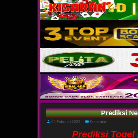
Prediksi N
02 Februari 2023
Komentar
Prediksi Toge